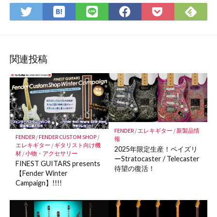
は
Fee
Twitter
LINE
Facebook
Pocket
て
で
で
で
で
に
な
購
シ
シ
シ
保
ブ
読
ェ
ェ
ェ
存
ッ
ア
ア
ア
関連投稿
ク
マ
ー
ク
に
保
FENDER
/
エレキギター
/
新製品情
存
FENDER
/
FENDER CUSTOM SHOP
/
報
エレキギター
/
ギタリスト向け機
2025年限定生産！ペイズリ
材
/
小物・アクセサリー
ーStratocaster / Telecaster
FINEST GUITARS presents
待望の復活！
【Fender Winter
Campaign】!!!!