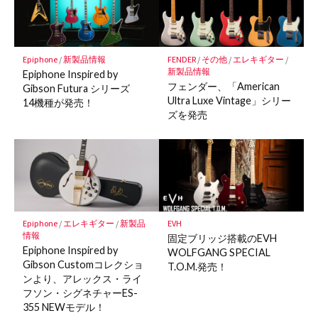
Epiphone
/
新製品情報
FENDER
/
その他
/
エレキギター
/
新製品情報
Epiphone Inspired by
フェンダー、「American
Gibson Futura シリーズ
Ultra Luxe Vintage」シリー
14機種が発売！
ズを発売
Epiphone
/
エレキギター
/
新製品
EVH
情報
固定ブリッジ搭載のEVH
Epiphone Inspired by
WOLFGANG SPECIAL
Gibson Customコレクショ
T.O.M.発売！
ンより、アレックス・ライ
フソン・シグネチャーES-
355 NEWモデル！