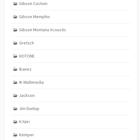
Gibson Custom
Gibson Memphis
Gibson Montana Acoustic
Gretsch
HOTONE
Ibanez
IK Multimedia
Jackson
Jim Dunlop
K.Yairi
Kemper