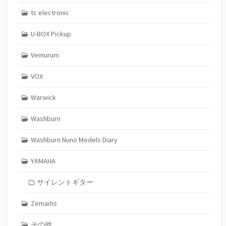
tc electronic
U-BOX Pickup
Vemurum
VOX
Warwick
Washburn
Washburn Nuno Models Diary
YAMAHA
サイレントギター
Zemaitis
その他