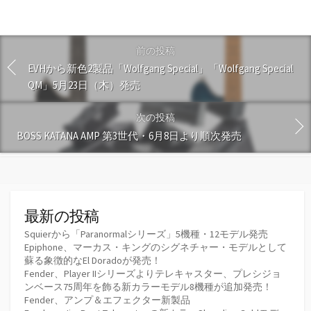
前の投稿
EVHから新色2製品「Wolfgang Special」「Wolfgang Special
QM」5月23日（木）発売
次の投稿
BOSS KATANA AMP 第3世代・6月8日より順次発売
最新の投稿
Squierから「Paranormalシリーズ」5機種・12モデル発売
Epiphone、マーカス・キングのシグネチャー・モデルとして
蘇る象徴的なEl Doradoが発売！
Fender、Player IIシリーズよりテレキャスター、プレシジョ
ンベース75周年を飾る新カラーモデル8機種が追加発売！
Fender、アンプ＆エフェクター新製品