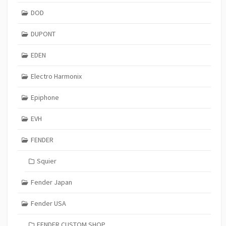
DOD
DUPONT
EDEN
Electro Harmonix
Epiphone
EVH
FENDER
Squier
Fender Japan
Fender USA
FENDER CUSTOM SHOP