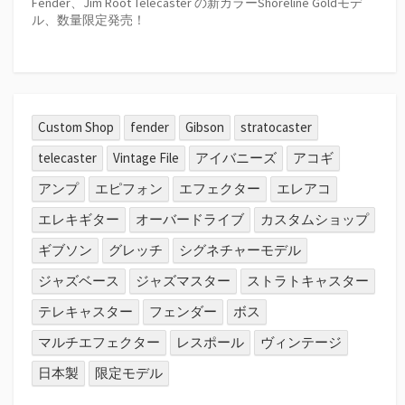
Fender、Jim Root Telecaster の新カラーShoreline Goldモデ
ル、数量限定発売！
Custom Shop
fender
Gibson
stratocaster
telecaster
Vintage File
アイバニーズ
アコギ
アンプ
エピフォン
エフェクター
エレアコ
エレキギター
オーバードライブ
カスタムショップ
ギブソン
グレッチ
シグネチャーモデル
ジャズベース
ジャズマスター
ストラトキャスター
テレキャスター
フェンダー
ボス
マルチエフェクター
レスポール
ヴィンテージ
日本製
限定モデル