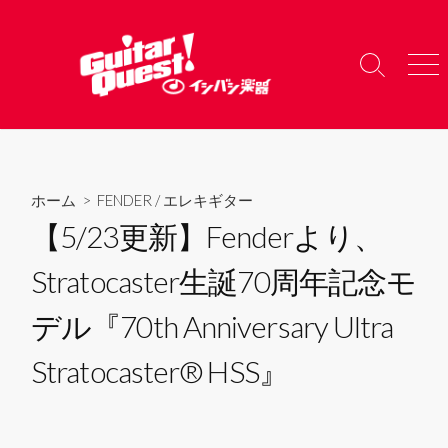
コ
ン
テ
検
メ
ン
索
ニ
ツ
切
ュ
り
ー
へ
替
ス
え
キ
ホーム
>
FENDER
/
エレキギター
ッ
【5/23更新】Fenderより、
プ
Stratocaster生誕70周年記念モ
デル『70th Anniversary Ultra
Stratocaster® HSS』