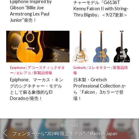
Epiphone Inspired by
チャーモデル『G6136T
Gibson ”Billie Joe
Kenny Falcon II with String-
Armstrong Les Paul
Thru Bigsby』＜9/27更新＞
Junior”発売！
Epiphone
/
アコースティックギタ
Gretsch
/
エレキギター
/
新製品情
ー
/
エレアコ
/
新製品情報
報
Epiphone、マーカス・キン
日本製・Gretsch
グのシグネチャー・モデル
Professional Collection か
として蘇る象徴的なEl
ら「Falcon」3カラーで登
Doradoが発売！
場！
前の投稿
フェンダーから“2024年限定モデル”『Made in Japan