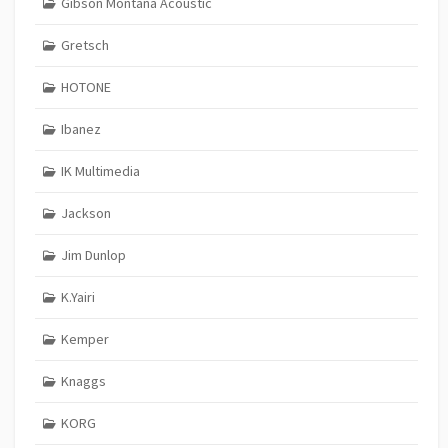
Gibson Montana Acoustic
Gretsch
HOTONE
Ibanez
IK Multimedia
Jackson
Jim Dunlop
K.Yairi
Kemper
Knaggs
KORG