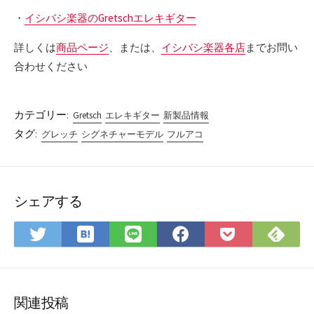
・
イシバシ楽器のGretschエレキギター
詳しくは
商品ページ
、または、
イシバシ楽器各店
までお問い
合わせください
カテゴリー:
Gretsch
エレキギター
新製品情報
タグ:
グレッチ
シグネチャーモデル
フルアコ
シェアする
は
Fee
Twitter
LINE
Facebook
Pocket
て
で
で
で
で
に
な
購
シ
シ
シ
保
ブ
読
ェ
ェ
ェ
存
ッ
ア
ア
ア
関連投稿