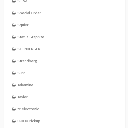
SELVA
Special Order
Squier
Status Graphite
STEINBERGER
Strandberg
Suhr
Takamine
Taylor
tc electronic
U-BOX Pickup