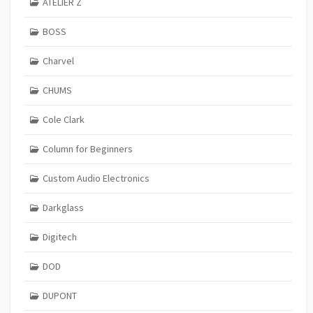
ATELIER Z
BOSS
Charvel
CHUMS
Cole Clark
Column for Beginners
Custom Audio Electronics
Darkglass
Digitech
DOD
DUPONT