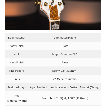
Body Material
Laminated Maple
Body Finish
Gloss
Neck
Maple, Standard “U”
Neck Finish
Gloss
Fingerboard
Ebony, 12” (305 mm)
Frets
22, Medium Jumbo
Position Inlays
Aged Pearloid Humpblocks with Custom Artwork (Ebony)
Nut
Graph Tech TUSQ XL, 1.685” (42.8 mm)
(Material/Width)