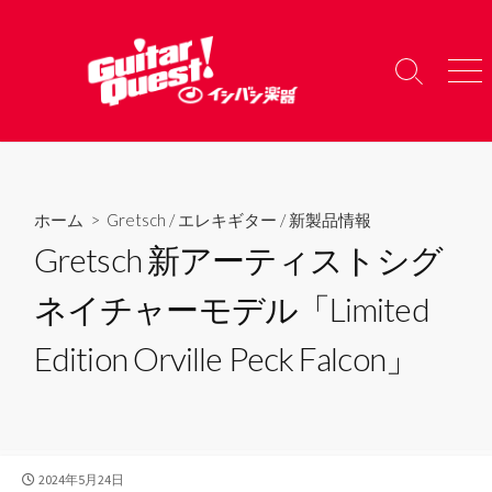
コ
ン
テ
検
メ
ン
索
ニ
ツ
切
ュ
り
ー
へ
替
ス
え
キ
ホーム
>
Gretsch
/
エレキギター
/
新製品情報
ッ
Gretsch 新アーティストシグ
プ
ネイチャーモデル「Limited
Edition Orville Peck Falcon」
公
2024年5月24日