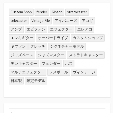
Custom Shop
fender
Gibson
stratocaster
telecaster
Vintage File
アイバニーズ
アコギ
アンプ
エピフォン
エフェクター
エレアコ
エレキギター
オーバードライブ
カスタムショップ
ギブソン
グレッチ
シグネチャーモデル
ジャズベース
ジャズマスター
ストラトキャスター
テレキャスター
フェンダー
ボス
マルチエフェクター
レスポール
ヴィンテージ
日本製
限定モデル