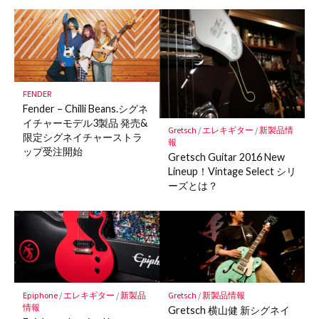
ク
マ
ー
ク
に
保
FENDER
存
Fender – Chilli Beans.シグネ
イチャーモデル3製品 発売&
Gretsch
/
エレキギター
/
新製品情
限定シグネイチャーストラ
報
ップ受注開始
Gretsch Guitar 2016 New
Lineup！Vintage Select シリ
ーズとは？
Epiphone
/
エレキギター
/
新製品
Gretsch
/
新製品情報
情報
Gretsch 横山健 新シグネイ