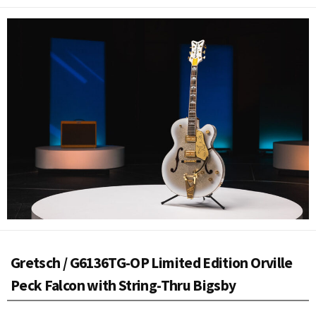
開
日
Gretsch / G6136TG-OP Limited Edition Orville
Peck Falcon with String-Thru Bigsby