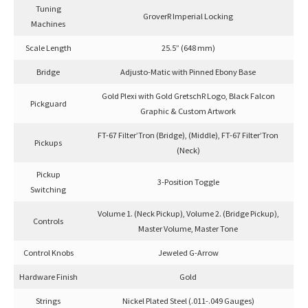
Tuning
GroverR Imperial Locking
Machines
Scale Length
25.5” (648 mm)
Bridge
Adjusto-Matic with Pinned Ebony Base
Gold Plexi with Gold GretschR Logo, Black Falcon
Pickguard
Graphic & Custom Artwork
FT-67 Filter’Tron (Bridge), (Middle), FT-67 Filter’Tron
Pickups
(Neck)
Pickup
3-Position Toggle
Switching
Volume 1. (Neck Pickup), Volume 2. (Bridge Pickup),
Controls
Master Volume, Master Tone
Control Knobs
Jeweled G-Arrow
Hardware Finish
Gold
Strings
Nickel Plated Steel (.011-.049 Gauges)