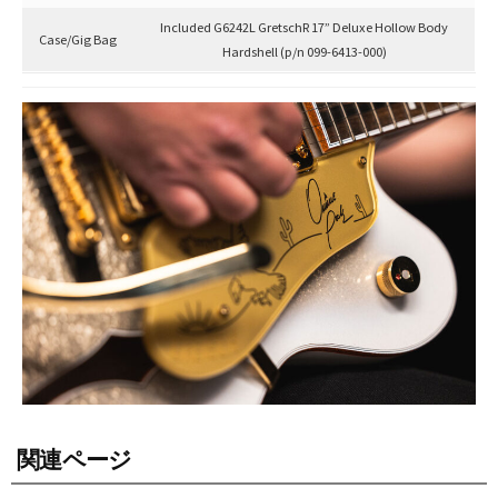
Included G6242L GretschR 17” Deluxe Hollow Body
Case/Gig Bag
Hardshell (p/n 099-6413-000)
関連ページ