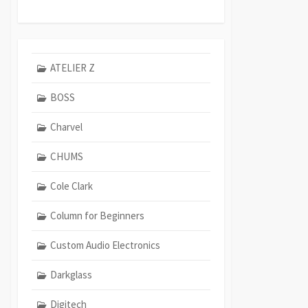
ATELIER Z
BOSS
Charvel
CHUMS
Cole Clark
Column for Beginners
Custom Audio Electronics
Darkglass
Digitech