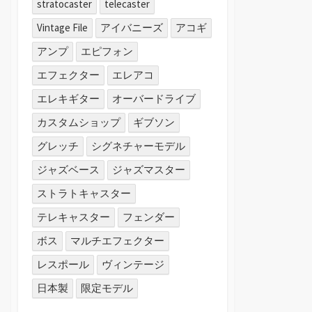
stratocaster
telecaster
Vintage File
アイバニーズ
アコギ
アンプ
エピフォン
エフェクター
エレアコ
エレキギター
オーバードライブ
カスタムショップ
ギブソン
グレッチ
シグネチャーモデル
ジャズベース
ジャズマスター
ストラトキャスター
テレキャスター
フェンダー
ボス
マルチエフェクター
レスポール
ヴィンテージ
日本製
限定モデル