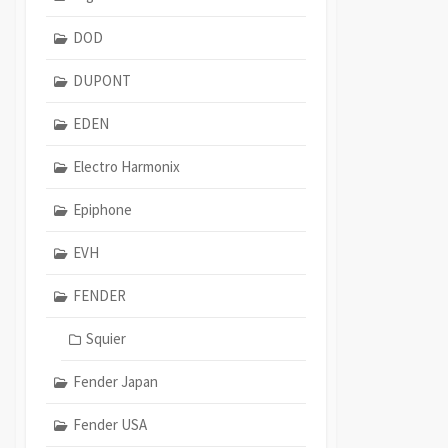
DOD
DUPONT
EDEN
Electro Harmonix
Epiphone
EVH
FENDER
Squier
Fender Japan
Fender USA