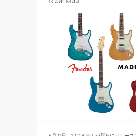
公
2024年6月21日
開
日
6月21日、22アイテムが新たにリリー