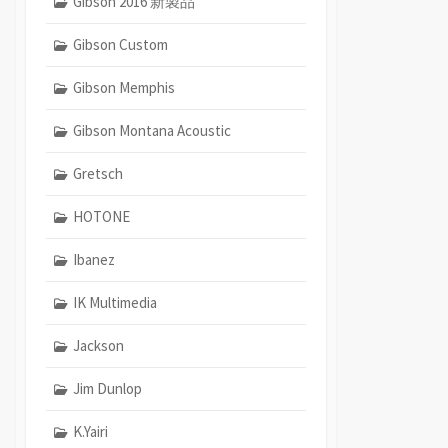
Gibson 2016 新製品
Gibson Custom
Gibson Memphis
Gibson Montana Acoustic
Gretsch
HOTONE
Ibanez
IK Multimedia
Jackson
Jim Dunlop
K.Yairi