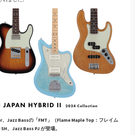
aster、Jazz Bassの「FMT」（Flame Maple Top：フレイム
H、Jazz Bass PJ が登場。