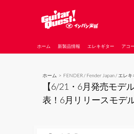
コ
ン
テ
ン
ツ
へ
ホーム
新製品情報
エレキギター
アコ
ス
キ
ッ
プ
ホーム
>
FENDER
/
Fender Japan
/
エレキ
【6/21・6月発売モデル追記】Fen
表！6月リリースモデル