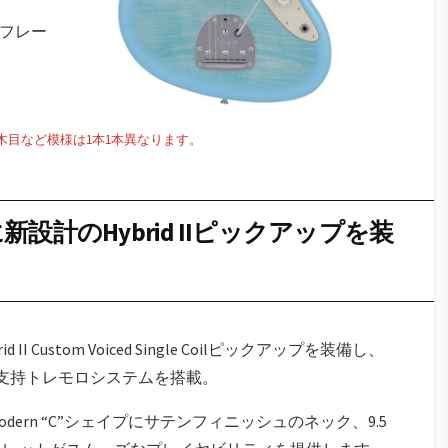
フレー
木目など模様は1本1本異なります。
計のHybrid IIピックアップを装
Custom Voiced Single Coilピックアップを装備し、
支持トレモロシステムを搭載。
ern “C”シェイプにサテンフィニッシュのネック、9.5