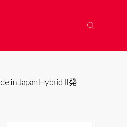
検
索
切
り
替
え
 Japan Hybrid II発