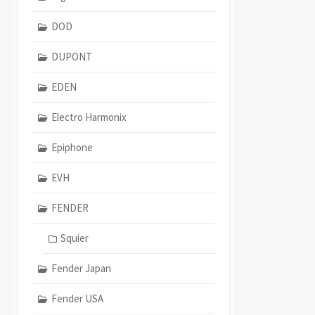
DOD
DUPONT
EDEN
Electro Harmonix
Epiphone
EVH
FENDER
Squier
Fender Japan
Fender USA