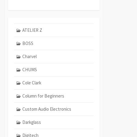
ATELIER Z
BOSS
Charvel
CHUMS
Cole Clark
Column for Beginners
Custom Audio Electronics
Darkglass
Digitech