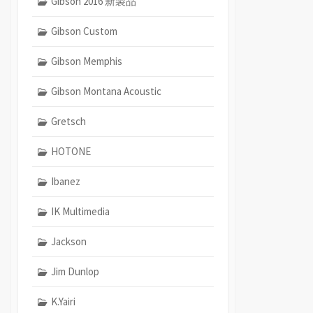
Gibson 2016 新製品
Gibson Custom
Gibson Memphis
Gibson Montana Acoustic
Gretsch
HOTONE
Ibanez
IK Multimedia
Jackson
Jim Dunlop
K.Yairi