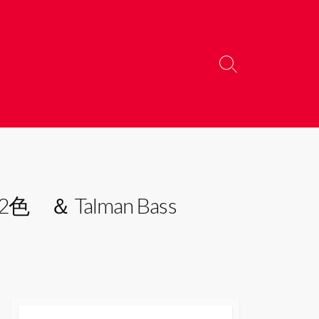
検
索
切
り
替
え
色 ＆ Talman Bass