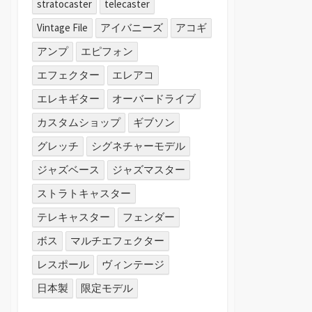
stratocaster
telecaster
Vintage File
アイバニーズ
アコギ
アンプ
エピフォン
エフェクター
エレアコ
エレキギター
オーバードライブ
カスタムショップ
ギブソン
グレッチ
シグネチャーモデル
ジャズベース
ジャズマスター
ストラトキャスター
テレキャスター
フェンダー
ボス
マルチエフェクター
レスポール
ヴィンテージ
日本製
限定モデル