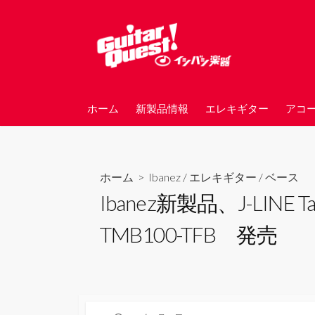
コ
ン
テ
ン
ツ
へ
ホーム
新製品情報
エレキギター
アコ
ス
キ
ッ
プ
ホーム
>
Ibanez
/
エレキギター
/
ベース
Ibanez新製品、J-LINE 
TMB100-TFB 発売