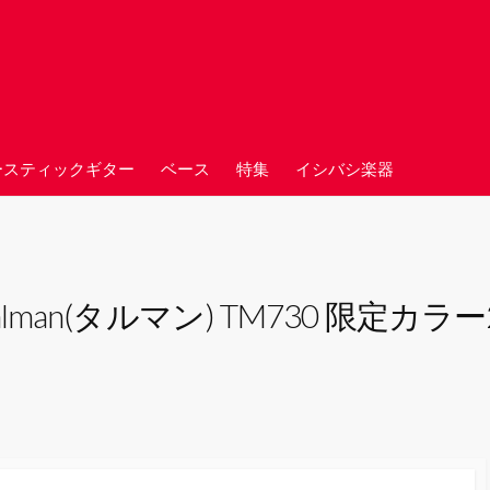
ースティックギター
ベース
特集
イシバシ楽器
Talman(タルマン) TM730 限定カラー2