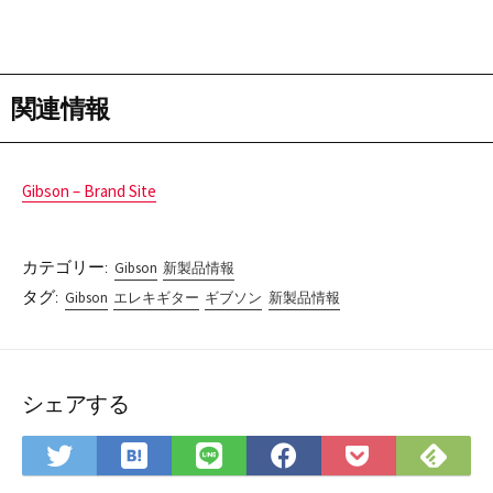
関連情報
Gibson – Brand Site
カテゴリー:
Gibson
新製品情報
タグ:
Gibson
エレキギター
ギブソン
新製品情報
シェアする
は
Fee
Twitter
LINE
Facebook
Pocket
て
で
で
で
で
に