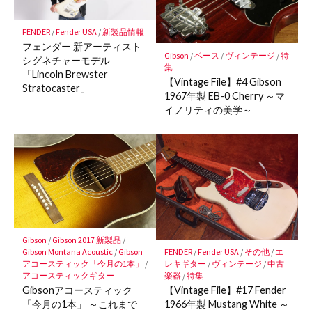
FENDER
/
Fender USA
/
新製品情報
フェンダー 新アーティスト
Gibson
/
ベース
/
ヴィンテージ
/
特
シグネチャーモデル
集
「Lincoln Brewster
【Vintage File】#4 Gibson
Stratocaster」
1967年製 EB-0 Cherry ～マ
イノリティの美学～
Gibson
/
Gibson 2017 新製品
/
Gibson Montana Acoustic
/
Gibson
FENDER
/
Fender USA
/
その他
/
エ
アコースティック「今月の1本」
/
レキギター
/
ヴィンテージ
/
中古
アコースティックギター
楽器
/
特集
Gibsonアコースティック
【Vintage File】#17 Fender
「今月の1本」 ～これまで
1966年製 Mustang White ～