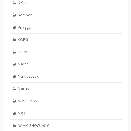
K.Yairi
Kemper
Knaggs
KORG
Line6
Martin
Maruszczyk
Morris
MUSIC MAN
MXR
NAMM SHOW 2016