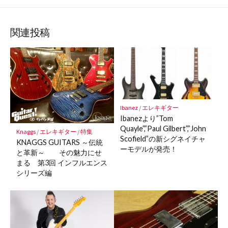
な
購
シ
シ
シ
保
ブ
読
ェ
ェ
ェ
存
ッ
ア
ア
ア
関連投稿
ク
マ
ー
ク
に
保
Ibanez
/
エレキギター
存
Ibanezより”Tom
Quayle”,”Paul Gilbert”,”John
Knaggs
/
エレキギター
/
特集
Scofield”の新シグネイチャ
KNAGGS GUITARS ～伝統
ーモデルが発売！
と革新～ その魅力にせ
まる 第3回 インフルエンス
シリーズ編