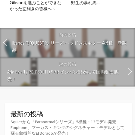
Gibsonを選ぶことができな
野生の暴れ馬～
かった左利きの皆様へ～
前の投稿
Ibanez Q [QUEST]シリーズ ヘッドレスギター 4機種 新製
品
次の投稿
Aria Pro II / PE-F80 LTD SBR イシバシ楽器にて国内独占販
売！
最新の投稿
Squierから「Paranormalシリーズ」5機種・12モデル発売
Epiphone、マーカス・キングのシグネチャー・モデルとして
蘇る象徴的なEl Doradoが発売！