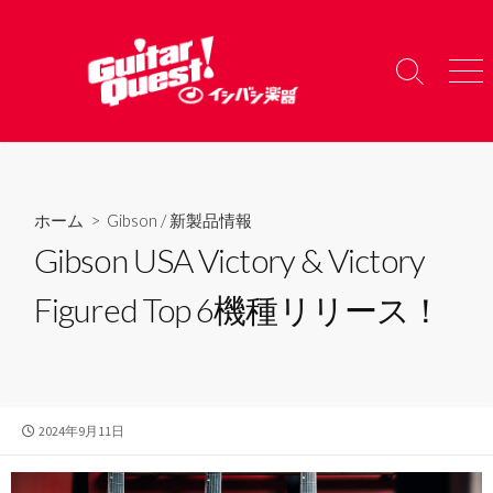
コ
ン
テ
検
メ
ン
索
ニ
ツ
切
ュ
り
ー
へ
替
ス
え
キ
ホーム
>
Gibson
/
新製品情報
ッ
Gibson USA Victory & Victory
プ
Figured Top 6機種リリース！
公
2024年9月11日
開
日