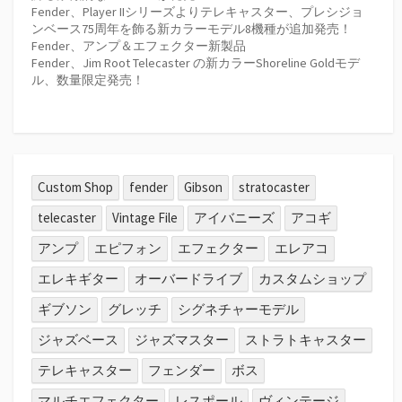
Fender、Player IIシリーズよりテレキャスター、プレシジョ
ンベース75周年を飾る新カラーモデル8機種が追加発売！
Fender、アンプ＆エフェクター新製品
Fender、Jim Root Telecaster の新カラーShoreline Goldモデ
ル、数量限定発売！
Custom Shop
fender
Gibson
stratocaster
telecaster
Vintage File
アイバニーズ
アコギ
アンプ
エピフォン
エフェクター
エレアコ
エレキギター
オーバードライブ
カスタムショップ
ギブソン
グレッチ
シグネチャーモデル
ジャズベース
ジャズマスター
ストラトキャスター
テレキャスター
フェンダー
ボス
マルチエフェクター
レスポール
ヴィンテージ