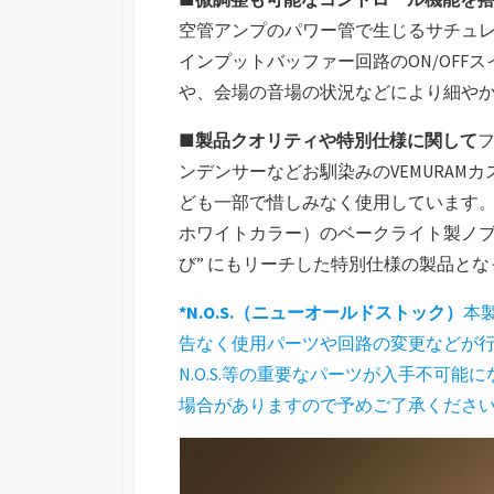
空管アンプのパワー管で生じるサチュレ
インプットバッファー回路のON/OF
や、会場の音場の状況などにより細や
■製品クオリティや特別仕様に関して
ンデンサーなどお馴染みのVEMURAMカ
ども一部で惜しみなく使用しています
ホワイトカラー）のベークライト製ノブ
び” にもリーチした特別仕様の製品と
*N.O.S.（ニューオールドストック）
本
告なく使用パーツや回路の変更などが
N.O.S.等の重要なパーツが入手不可
場合がありますので予めご了承くださ