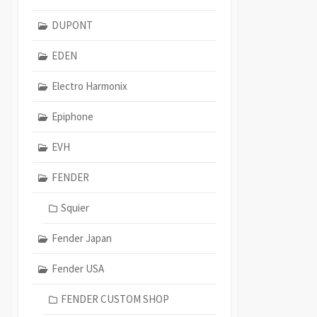
DUPONT
EDEN
Electro Harmonix
Epiphone
EVH
FENDER
Squier
Fender Japan
Fender USA
FENDER CUSTOM SHOP