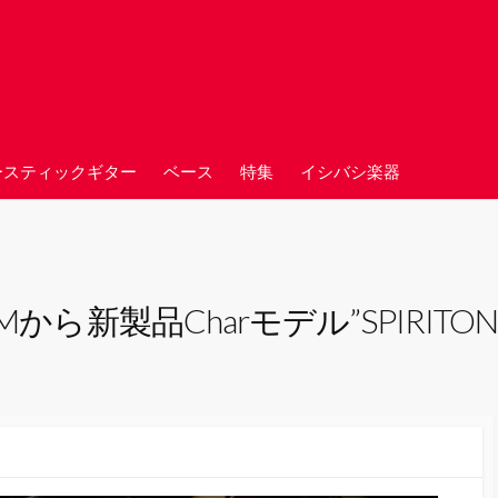
ースティックギター
ベース
特集
イシバシ楽器
から新製品Charモデル”SPIRITO