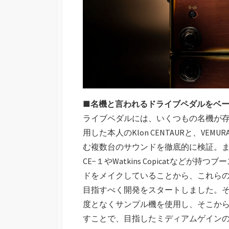
■名機と言われるドライブペダルをベ
ライブペダルには、いくつもの名機が存
用した本人のKlon CENTAURと、V
む複数台のサウンドを徹底的に検証。また、
CE−１やWatkins Copicatな
ドをメイクしていることから、これら
目指すべく開発をスタートしました。そ
度となくサンプル機を使用し、そこか
すことで、目指したミディアムゲイン