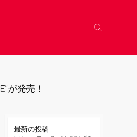
検
索
切
り
替
え
NE”が発売！
最新の投稿