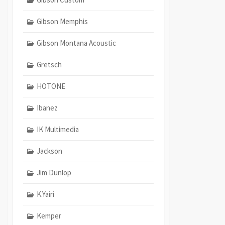
Gibson Memphis
Gibson Montana Acoustic
Gretsch
HOTONE
Ibanez
IK Multimedia
Jackson
Jim Dunlop
K.Yairi
Kemper