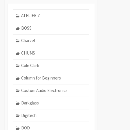
ATELIER Z
BOSS
Charvel
CHUMS
Cole Clark
Column for Beginners
Custom Audio Electronics
Darkglass
Digitech
DOD