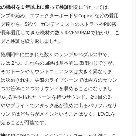
歴代の機材を１年以上に渡って検証
開発に当たっては、
ンプを始め、エフェクターボードやCopicatなどの愛用
グ達から、59’バーガンディミストのストラトやP90搭
長年愛用してきた機材の数々をVEMURAMで預かり、こ
ングと検証を繰り返しました。
開発期間中に生まれた数々のサンプルペダルの中で、
ペダルは２つ。これらの回路は基本的にほぼ同じですが、
、そのトーンやサウンドニュアンスは大きく異なりま
いとは決めきれず、実際のライブシーンでは両方のサウン
一つの筐体に２つのサウンドを収めることになりまし
のあるやや枯れたトーンを持つサウンド、2つ目のB-
はややブライトでアタック感が強めに出るパワフルなサ
ウンドはどちらがメインということはなく、LEVELを
替えることが可能です。
搭載
SPIRITONEには、メインコントロールとは別に、真