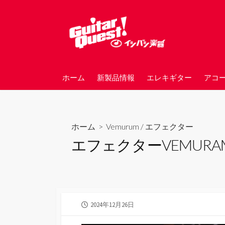
コ
ン
テ
ン
ツ
へ
ホーム
新製品情報
エレキギター
アコ
ス
キ
ッ
プ
ホーム
>
Vemurum
/
エフェクター
エフェクターVEMURAM
公
2024年12月26日
開
日