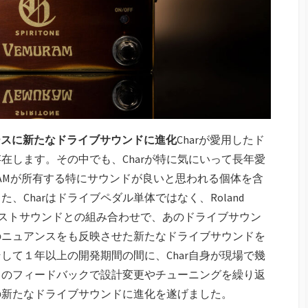
ースに新たなドライブサウンドに進化
Charが愛用したド
在します。その中でも、Charが特に気にいって長年愛
EMURAMが所有する特にサウンドが良いと思われる個体を含
Charはドライブペダル単体ではなく、Roland
どが持つブーストサウンドとの組み合わせで、あのドライブサウン
のニュアンスをも反映させた新たなドライブサウンドを
して１年以上の開発期間の間に、Char自身が現場で幾
らのフィードバックで設計変更やチューニングを繰り返
の新たなドライブサウンドに進化を遂げました。