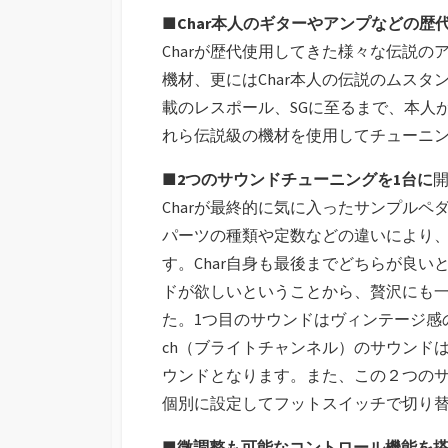
■Char本人のギターやアンプなどの
Charが歴代使用してきた様々な伝説のア
機材、更にはChar本人の伝説のムスタン
載のレスポール、SGに至るまで、本人が
れら伝説級の機材を使用してチューニ
■2つのサウンドチューニングを1台に
Charが最終的に気に入ったサンプル
パーツの種類や定数などの違いにより
す。Char自身も最後までどちらが良
ドが欲しいということから、贅沢にも
た。1つ目のサウンドはヴィンテージ感
ch（ブライトチャンネル）のサウンド
ウンドとなります。また、この２つのサ
個別に設定してフットスイッチで切り
■微調整も可能なコントロール機能を