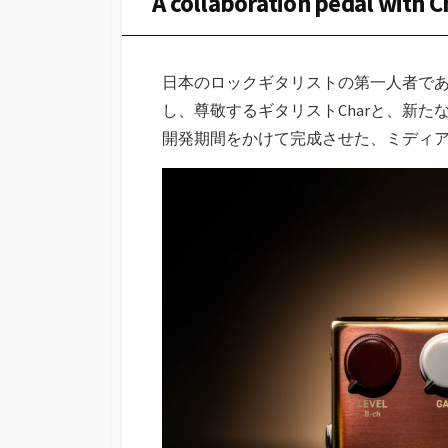
A collaboration pedal with C
日本のロックギタリストの第一人者で
し、尊敬するギタリストCharと、新
開発期間をかけて完成させた、ミディ