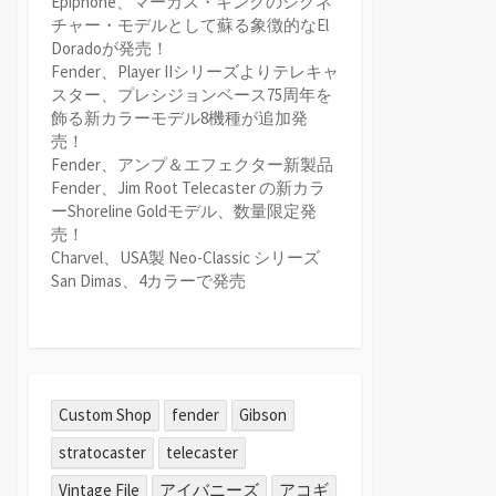
Epiphone、マーカス・キングのシグネ
チャー・モデルとして蘇る象徴的なEl
Doradoが発売！
Fender、Player IIシリーズよりテレキャ
スター、プレシジョンベース75周年を
飾る新カラーモデル8機種が追加発
売！
Fender、アンプ＆エフェクター新製品
Fender、Jim Root Telecaster の新カラ
ーShoreline Goldモデル、数量限定発
売！
Charvel、USA製 Neo-Classic シリーズ
San Dimas、4カラーで発売
Custom Shop
fender
Gibson
stratocaster
telecaster
Vintage File
アイバニーズ
アコギ