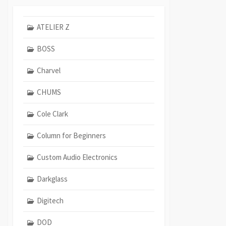
ATELIER Z
BOSS
Charvel
CHUMS
Cole Clark
Column for Beginners
Custom Audio Electronics
Darkglass
Digitech
DOD