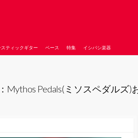
ースティックギター
ベース
特集
イシバシ楽器
ythos Pedals(ミソスペダル