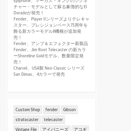
Epiphone、マーカス・キングのシグネ
チャー・モデルとして蘇る象徴的なEl
Doradoが発売！
Fender、Player IIシリーズよりテレキャ
スター、プレシジョンベース75周年を
飾る新カラーモデル8機種が追加発
売！
Fender、アンプ＆エフェクター新製品
Fender、Jim Root Telecaster の新カラ
ーShoreline Goldモデル、数量限定発
売！
Charvel、USA製 Neo-Classic シリーズ
San Dimas、4カラーで発売
Custom Shop
fender
Gibson
stratocaster
telecaster
Vintage File
アイバニーズ
アコギ