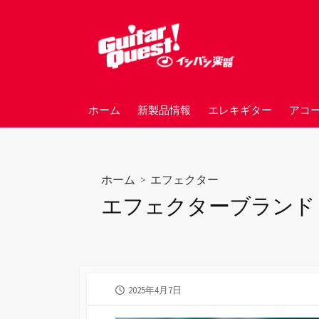
コ
ン
テ
ン
ツ
へ
ホーム
新製品情報
エレキギター
アコ
ス
キ
ッ
プ
ホーム
>
エフェクター
エフェクターブランド：M
公
2025年4月7日
開
日