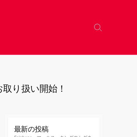
検
索
切
り
替
え
ズ)お取り扱い開始！
最新の投稿