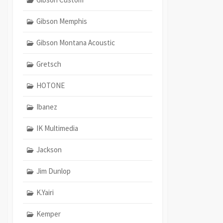
Gibson Memphis
Gibson Montana Acoustic
Gretsch
HOTONE
Ibanez
IK Multimedia
Jackson
Jim Dunlop
K.Yairi
Kemper