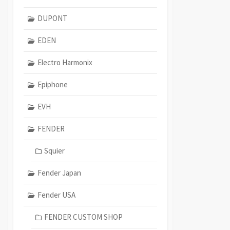
DUPONT
EDEN
Electro Harmonix
Epiphone
EVH
FENDER
Squier
Fender Japan
Fender USA
FENDER CUSTOM SHOP