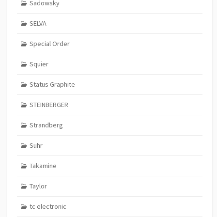
Sadowsky
SELVA
Special Order
Squier
Status Graphite
STEINBERGER
Strandberg
Suhr
Takamine
Taylor
tc electronic