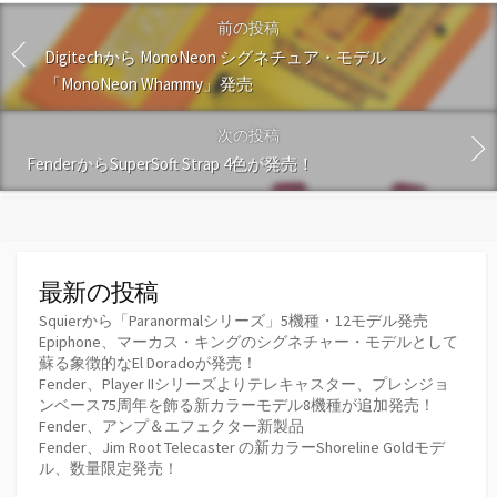
前の投稿
Digitechから MonoNeon シグネチュア・モデル
「MonoNeon Whammy」発売
次の投稿
FenderからSuperSoft Strap 4色が発売！
最新の投稿
Squierから「Paranormalシリーズ」5機種・12モデル発売
Epiphone、マーカス・キングのシグネチャー・モデルとして
蘇る象徴的なEl Doradoが発売！
Fender、Player IIシリーズよりテレキャスター、プレシジョ
ンベース75周年を飾る新カラーモデル8機種が追加発売！
Fender、アンプ＆エフェクター新製品
Fender、Jim Root Telecaster の新カラーShoreline Goldモデ
ル、数量限定発売！