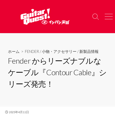
コ
ン
テ
検
メ
ン
索
ニ
ツ
切
ュ
り
ー
へ
替
ス
え
キ
ホーム
>
FENDER
/
小物・アクセサリー
/
新製品情報
ッ
Fender からリーズナブルな
プ
ケーブル『Contour Cable』シ
リーズ発売！
公
2025年4月11日