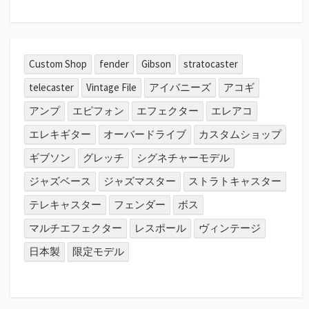
Custom Shop
fender
Gibson
stratocaster
telecaster
Vintage File
アイバニーズ
アコギ
アンプ
エピフォン
エフェクター
エレアコ
エレキギター
オーバードライブ
カスタムショップ
ギブソン
グレッチ
シグネチャーモデル
ジャズベース
ジャズマスター
ストラトキャスター
テレキャスター
フェンダー
ボス
マルチエフェクター
レスポール
ヴィンテージ
日本製
限定モデル