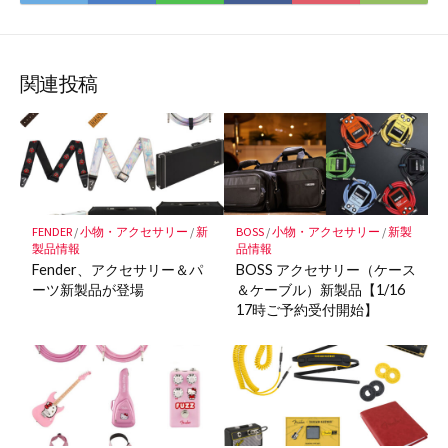
て
で
で
で
で
に
な
購
シ
シ
シ
保
ブ
読
ェ
ェ
ェ
存
ッ
ア
ア
ア
関連投稿
ク
マ
ー
ク
に
保
FENDER
/
小物・アクセサリー
/
新
BOSS
/
小物・アクセサリー
/
新製
存
製品情報
品情報
Fender、アクセサリー＆パ
BOSS アクセサリー（ケース
ーツ新製品が登場
＆ケーブル）新製品【1/16
17時ご予約受付開始】