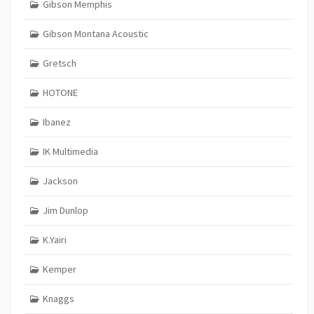
Gibson Memphis
Gibson Montana Acoustic
Gretsch
HOTONE
Ibanez
IK Multimedia
Jackson
Jim Dunlop
K.Yairi
Kemper
Knaggs