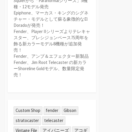
Squierから「Paranormalシリーズ」5機
種・12モデル発売
Epiphone、マーカス・キングのシグネ
チャー・モデルとして蘇る象徴的なEl
Doradoが発売！
Fender、Player IIシリーズよりテレキャ
スター、プレシジョンベース75周年を
飾る新カラーモデル8機種が追加発
売！
Fender、アンプ＆エフェクター新製品
Fender、Jim Root Telecaster の新カラ
ーShoreline Goldモデル、数量限定発
売！
Custom Shop
fender
Gibson
stratocaster
telecaster
Vintage File
アイバニーズ
アコギ