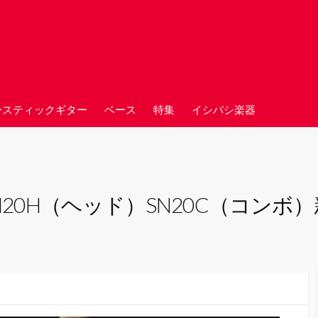
ースティックギター
ベース
特集
イシバシ楽器
 900 SN20H（ヘッド）SN20C（コン