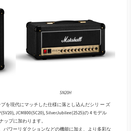
SN20H
all アンプを現代にマッチした仕様に落とし込んだシリ ー ズ
V20), JCM800(SC20), SilverJubilee(2525)の 4 モデル
インナップに加わります。
アウト、パワーリダクションなどの機能に加え、より多彩な