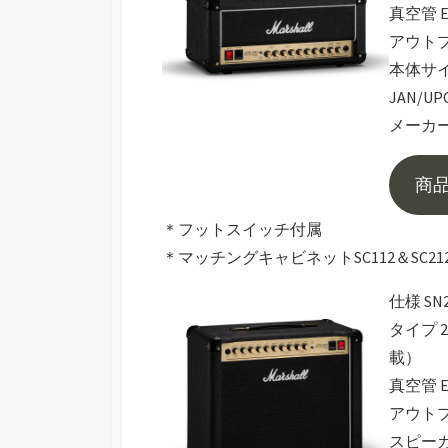
真空管 ECC8
アウトプッ
本体サイズ、重
JAN/UPC
メーカー
商
＊フットスイッチ付属
＊マッチングキャビネットSC112＆SC21
仕様 SN2
タイプ 
載）
真空管 ECC8
アウトプッ
スピーカー C