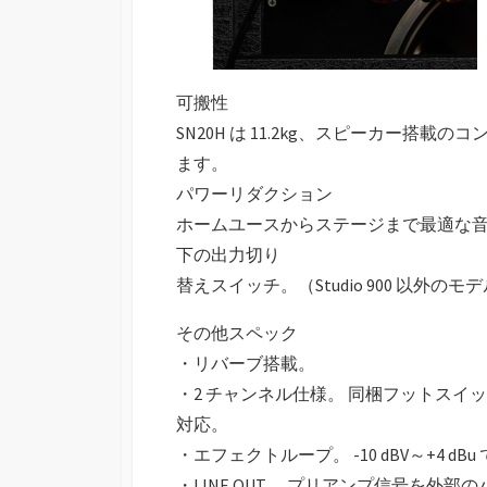
可搬性
SN20H は 11.2kg、スピーカー搭載のコ
ます。
パワーリダクション
ホームユースからステージまで最適な⾳量で
下の出力切り
替えスイッチ。（Studio 900 以外のモデ
その他スペック
・リバーブ搭載。
・2 チャンネル仕様。 同梱フットスイ
対応。
・エフェクトループ。 -10 dBV～+4 d
・LINE OUT。 プリアンプ信号を外部の