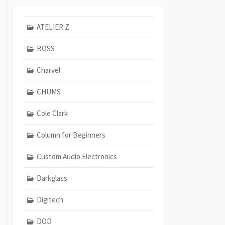
ATELIER Z
BOSS
Charvel
CHUMS
Cole Clark
Column for Beginners
Custom Audio Electronics
Darkglass
Digitech
DOD