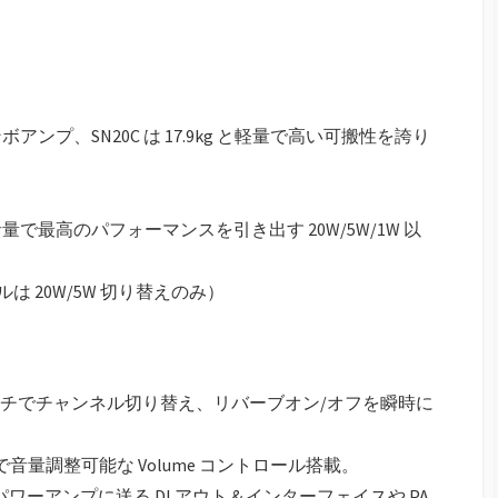
ンボアンプ、SN20C は 17.9kg と軽量で高い可搬性を誇り
最高のパフォーマンスを引き出す 20W/5W/1W 以
ルは 20W/5W 切り替えのみ）
ッチでチャンネル切り替え、リバーブオン/オフを瞬時に
Bu で⾳量調整可能な Volume コントロール搭載。
パワーアンプに送る DI アウト & インターフェイスや PA