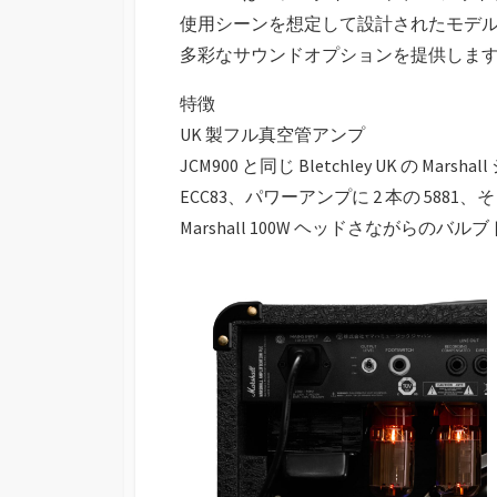
使⽤シーンを想定して設計されたモデ
多彩なサウンドオプションを提供しま
特徴
UK 製フル真空管アンプ
JCM900 と同じ Bletchley UK の Ma
ECC83、パワーアンプに 2 本の 5881
Marshall 100W ヘッドさながらの