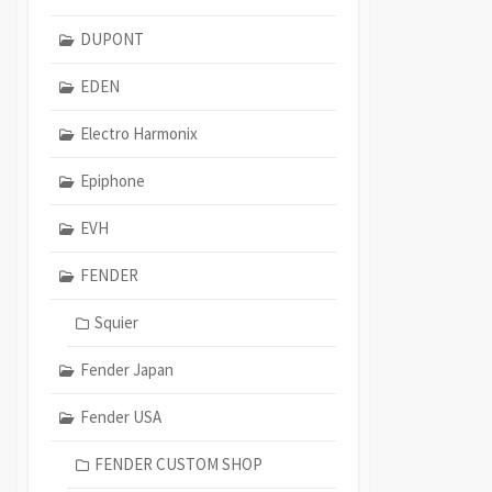
DUPONT
EDEN
Electro Harmonix
Epiphone
EVH
FENDER
Squier
Fender Japan
Fender USA
FENDER CUSTOM SHOP