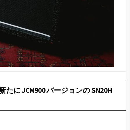
ズに新たに JCM900 バージョンの SN20H
。