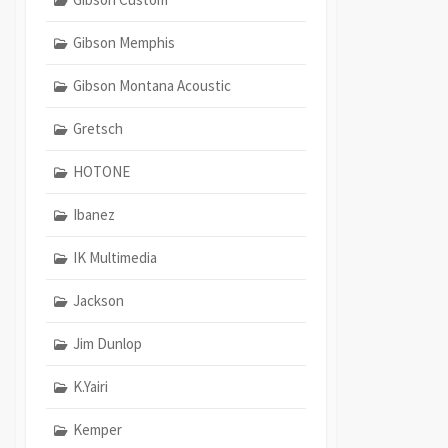
Gibson Memphis
Gibson Montana Acoustic
Gretsch
HOTONE
Ibanez
IK Multimedia
Jackson
Jim Dunlop
K.Yairi
Kemper