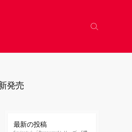
検
索
切
り
替
え
ボ）新発売
最新の投稿