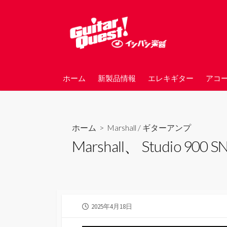
コ
ン
テ
ン
ツ
へ
ホーム
新製品情報
エレキギター
アコ
ス
キ
ッ
プ
ホーム
>
Marshall
/
ギターアンプ
Marshall、 Studio
公
2025年4月18日
開
日