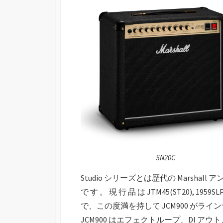
SN20C
Studio シリーズとは歴代の Marsh
で す 。 現 行 品 は JTM45(ST20), 1959SLP(S
で、この度満を持して JCM900 がラ
JCM900 はエフェクトループ、DI 