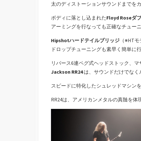
太のディストーションサウンドまでを
ボディに落とし込まれた
Floyd Ro
アーミングを行なっても正確なチュー
Hipshotハードテイルブリッジ
（※HT
ドロップチューニングも素早く簡単に
リバース6連ペグ式ヘッドストック、マ
Jackson RR24
は、サウンドだけでなく
スピードに特化したシュレッドマシン
RR24は、アメリカンメタルの真髄を体