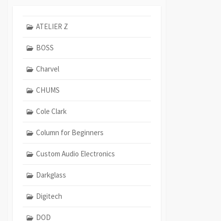
ATELIER Z
BOSS
Charvel
CHUMS
Cole Clark
Column for Beginners
Custom Audio Electronics
Darkglass
Digitech
DOD