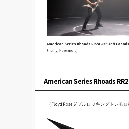
American Series Rhoads RR24
with
Jeff Loomi
Enemy, Nevermore)
American Series Rhoads RR2
（Floyd Roseダブルロッキングトレ