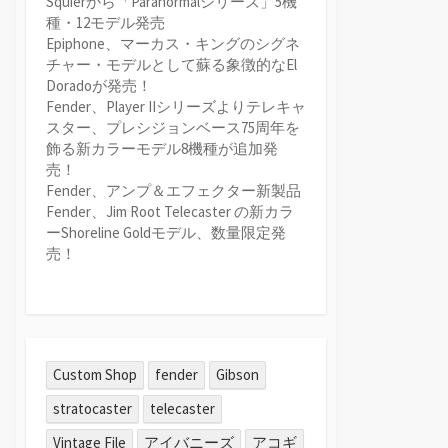
Squierから「Paranormalシリーズ」5機
種・12モデル発売
Epiphone、マーカス・キングのシグネ
チャー・モデルとして蘇る象徴的なEl
Doradoが発売！
Fender、Player IIシリーズよりテレキャ
スター、プレシジョンベース75周年を
飾る新カラーモデル8機種が追加発
売！
Fender、アンプ＆エフェクター新製品
Fender、Jim Root Telecaster の新カラ
ーShoreline Goldモデル、数量限定発
売！
Custom Shop
fender
Gibson
stratocaster
telecaster
Vintage File
アイバニーズ
アコギ