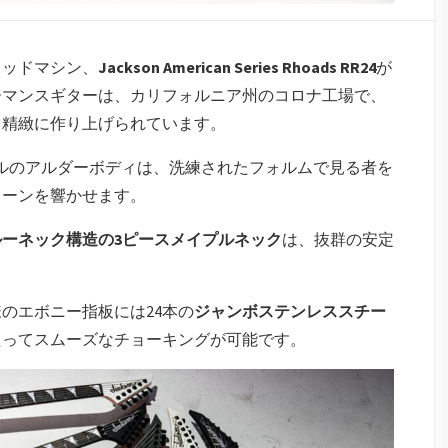
レッドマシン、
Jackson American Series Rhoads RR24
が
ーマンスギターは、カリフォルニア州のコロナ工場で、
、精緻に作り上げられています。
タイルのアルダーボディは、洗練されたフォルムで見る者を
トーンを響かせます。
ルーネック構造の3ピースメイプルネック
は、抜群の安定
のエボニー指板には24本の
ジャンボステンレススチー
たってスムーズなチョーキングが可能です。