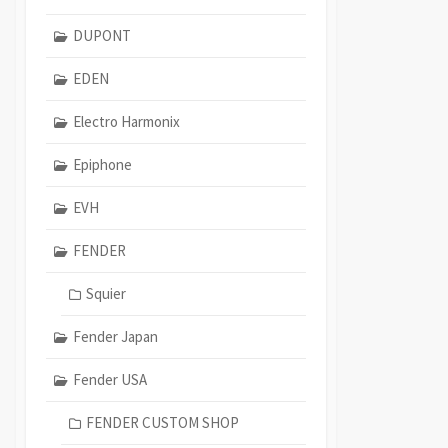
DUPONT
EDEN
Electro Harmonix
Epiphone
EVH
FENDER
Squier
Fender Japan
Fender USA
FENDER CUSTOM SHOP