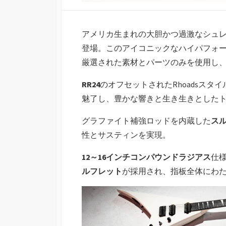
アメリカ生まれの大胆かつ過激なシュ
登場。このアイコニックなハイパフォ
厳選された素材とパーツのみを使用し
RR24
のオフセットされたRhoadsス
魅了し、豊かな響きと生き生きとした
グラファイト補強ロッドを内蔵した
ス
性とサスティンを実現。
12～16インチコンパウンドラジアス
仕様
ルフレット
が採用され、指板全体にわ