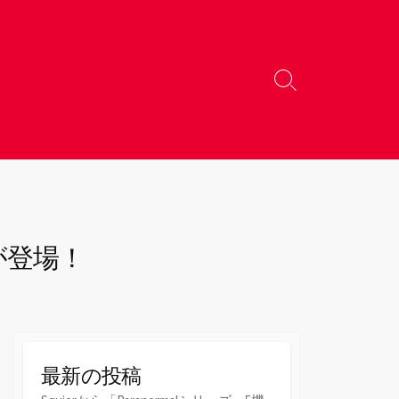
検
索
切
り
替
え
が登場！
最新の投稿