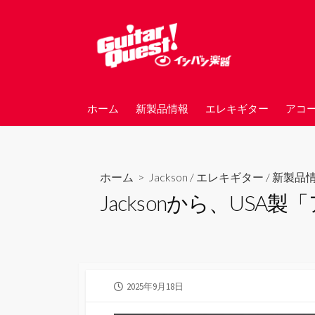
コ
ン
テ
ン
ツ
へ
ホーム
新製品情報
エレキギター
アコ
ス
キ
ッ
プ
ホーム
>
Jackson
/
エレキギター
/
新製品
Jacksonから、US
公
2025年9月18日
開
日