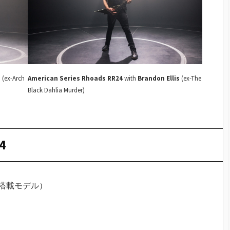
s
(ex-Arch
American Series Rhoads RR24
with
Brandon Ellis
(ex-The
Black Dahlia Murder)
4
モロ搭載モデル）