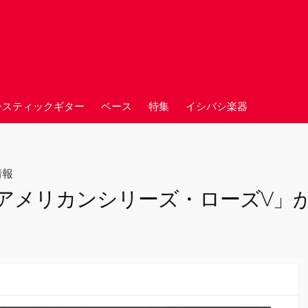
ースティックギター
ベース
特集
イシバシ楽器
情報
A製「アメリカンシリーズ・ローズV」