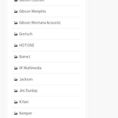
Gibson Memphis
Gibson Montana Acoustic
Gretsch
HOTONE
Ibanez
IK Multimedia
Jackson
Jim Dunlop
K.Yairi
Kemper