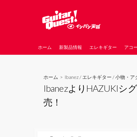
コ
ン
テ
ン
ツ
へ
ホーム
新製品情報
エレキギター
アコ
ス
キ
ッ
プ
ホーム
>
Ibanez
/
エレキギター
/
小物・ア
IbanezよりHAZUK
売！