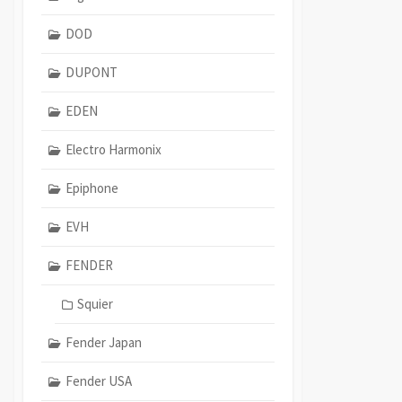
DOD
DUPONT
EDEN
Electro Harmonix
Epiphone
EVH
FENDER
Squier
Fender Japan
Fender USA