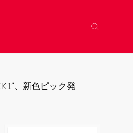
検
索
切
り
替
え
ZK1”、新色ピック発