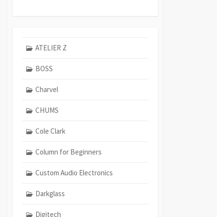
ATELIER Z
BOSS
Charvel
CHUMS
Cole Clark
Column for Beginners
Custom Audio Electronics
Darkglass
Digitech