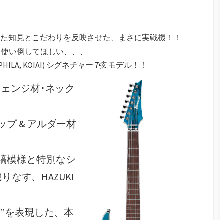
ら得た知見とこだわりを反映させた、まさに実戦機！！
て使い倒してほしい、、、
ILA, KOIAI) シグネチャー 7弦 モデル！！
ル材/ウェンジ材･ネック
プ & アルダー材
縞模様と特別なシ
なす、HAZUKI
ズ”を表現した、本