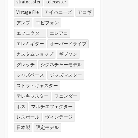
stratocaster
telecaster
Vintage File
アイバニーズ
アコギ
アンプ
エピフォン
エフェクター
エレアコ
エレキギター
オーバードライブ
カスタムショップ
ギブソン
グレッチ
シグネチャーモデル
ジャズベース
ジャズマスター
ストラトキャスター
テレキャスター
フェンダー
ボス
マルチエフェクター
レスポール
ヴィンテージ
日本製
限定モデル