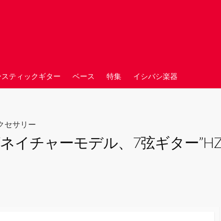
ースティックギター
ベース
特集
イシバシ楽器
クセサリー
Iシグネイチャーモデル、7弦ギター”H