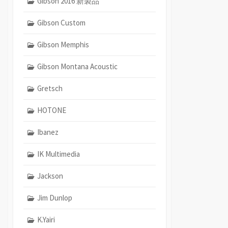
Gibson 2016 新製品
Gibson Custom
Gibson Memphis
Gibson Montana Acoustic
Gretsch
HOTONE
Ibanez
IK Multimedia
Jackson
Jim Dunlop
K.Yairi