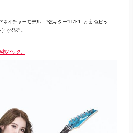
KIシグネイチャーモデル、7弦ギター”HZK1″ と 新色ピッ
パック)” が発売。
T(6枚パック)”