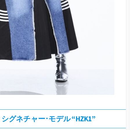
OIAI) シグネチャー･モデル “HZK1”