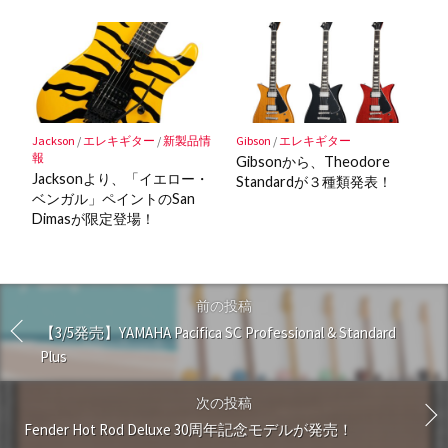
Jackson
/
エレキギター
/
新製品情
Gibson
/
エレキギター
報
Gibsonから、Theodore
Jacksonより、「イエロー・
Standardが３種類発表！
ベンガル」ペイントのSan
Dimasが限定登場！
前の投稿
【3/5発売】YAMAHA Pacifica SC Professional & Standard
Plus
次の投稿
Fender Hot Rod Deluxe 30周年記念モデルが発売！