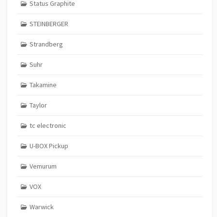
Status Graphite
STEINBERGER
Strandberg
Suhr
Takamine
Taylor
tc electronic
U-BOX Pickup
Vemurum
VOX
Warwick