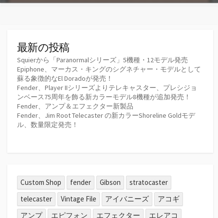
最新の投稿
Squierから「Paranormalシリーズ」5機種・12モデル発売
Epiphone、マーカス・キングのシグネチャー・モデルとして
蘇る象徴的なEl Doradoが発売！
Fender、Player IIシリーズよりテレキャスター、プレシジョ
ンベース75周年を飾る新カラーモデル8機種が追加発売！
Fender、アンプ＆エフェクター新製品
Fender、Jim Root Telecaster の新カラーShoreline Goldモデ
ル、数量限定発売！
Custom Shop
fender
Gibson
stratocaster
telecaster
Vintage File
アイバニーズ
アコギ
アンプ
エピフォン
エフェクター
エレアコ