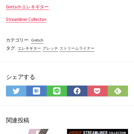
Gretsch エレキギター
Streamliner Collecton
カテゴリー:
Gretsch
タグ:
エレキギター
グレッチ
ストリームライナー
シェアする
は
Fee
Twitter
LINE
Facebook
Pocket
て
で
で
で
で
に
な
購
シ
シ
シ
保
ブ
読
ェ
ェ
ェ
存
ッ
ア
ア
ア
関連投稿
ク
マ