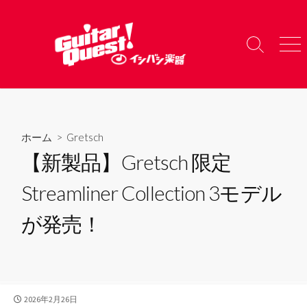
コ
ン
テ
検
メ
ン
索
ニ
ツ
切
ュ
り
ー
へ
替
ス
え
キ
ホーム
>
Gretsch
ッ
【新製品】Gretsch 限定
プ
Streamliner Collection 3モデル
が発売！
公
2026年2月26日