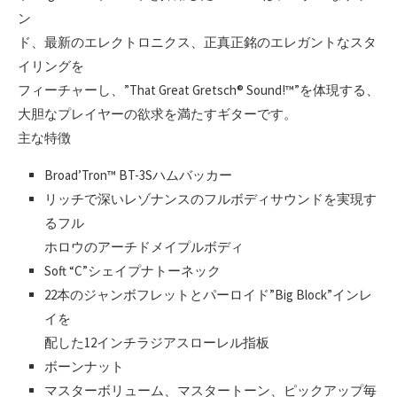
ン
ド、最新のエレクトロニクス、正真正銘のエレガントなスタ
イリングを
フィーチャーし、”That Great Gretsch® Sound!™”を体現する、
大胆なプレイヤーの欲求を満たすギターです。
主な特徴
Broad’Tron™ BT-3Sハムバッカー
リッチで深いレゾナンスのフルボディサウンドを実現す
るフル
ホロウのアーチドメイプルボディ
Soft “C”シェイプナトーネック
22本のジャンボフレットとパーロイド”Big Block”インレ
イを
配した12インチラジアスローレル指板
ボーンナット
マスターボリューム、マスタートーン、ピックアップ毎