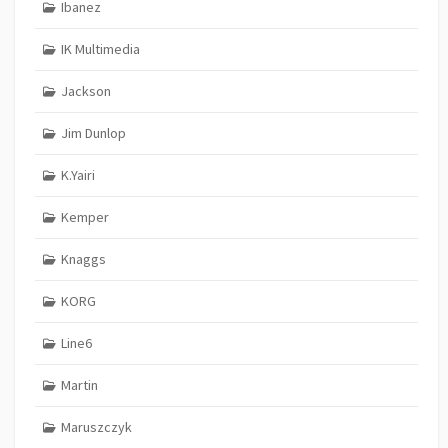
Ibanez
IK Multimedia
Jackson
Jim Dunlop
K.Yairi
Kemper
Knaggs
KORG
Line6
Martin
Maruszczyk