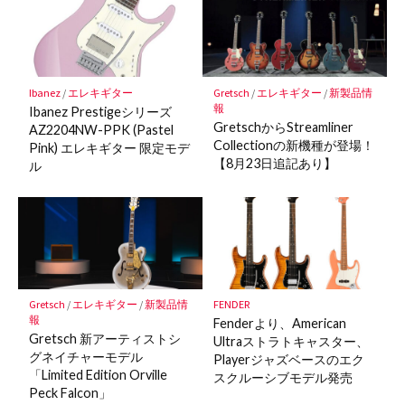
ー
ク
に
保
Gretsch
/
エレキギター
/
新製品情
Ibanez
/
エレキギター
存
報
Ibanez Prestigeシリーズ
GretschからStreamliner
AZ2204NW-PPK (Pastel
Collectionの新機種が登場！
Pink) エレキギター 限定モデ
【8月23日追記あり】
ル
Gretsch
/
エレキギター
/
新製品情
FENDER
報
Fenderより、American
Gretsch 新アーティストシ
Ultraストラトキャスター、
グネイチャーモデル
Playerジャズベースのエク
「Limited Edition Orville
スクルーシブモデル発売
Peck Falcon」