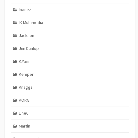
Ibanez
IK Multimedia
Jackson
Jim Dunlop
K.Yairi
Kemper
Knaggs
KORG
Line6
Martin