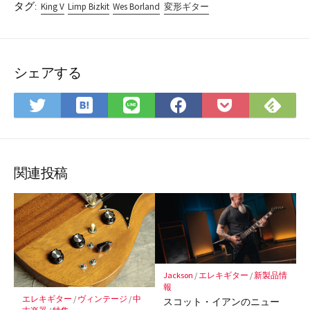
タグ:
King V
Limp Bizkit
Wes Borland
変形ギター
シェアする
は
Fee
Twitter
LINE
Facebook
Pocket
て
で
で
で
で
に
な
購
シ
シ
シ
保
ブ
読
ェ
ェ
ェ
存
ッ
ア
ア
ア
関連投稿
ク
マ
ー
ク
に
保
Jackson
/
エレキギター
/
新製品情
存
報
エレキギター
/
ヴィンテージ
/
中
スコット・イアンのニュー