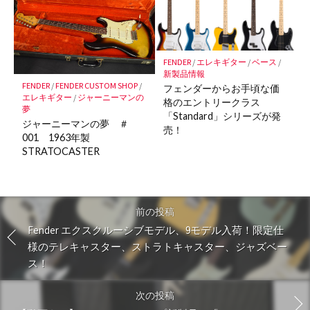
FENDER
/
エレキギター
/
ベース
/
新製品情報
FENDER
/
FENDER CUSTOM SHOP
/
フェンダーからお手頃な価
エレキギター
/
ジャーニーマンの
格のエントリークラス
夢
「Standard」シリーズが発
ジャーニーマンの夢 ＃
売！
001 1963年製
STRATOCASTER
前の投稿
Fender エクスクルーシブモデル、9モデル入荷！限定仕
様のテレキャスター、ストラトキャスター、ジャズベー
ス！
次の投稿