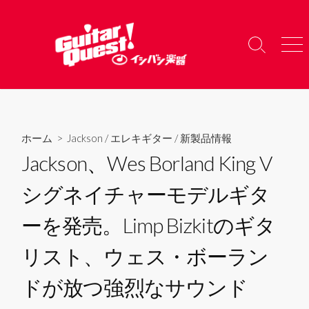
コ
ン
テ
検
メ
ン
索
ニ
ツ
切
ュ
り
ー
へ
替
ス
え
キ
ホーム
>
Jackson
/
エレキギター
/
新製品情報
ッ
Jackson、Wes Borland King V
プ
シグネイチャーモデルギタ
ーを発売。Limp Bizkitのギタ
リスト、ウェス・ボーラン
ドが放つ強烈なサウンド