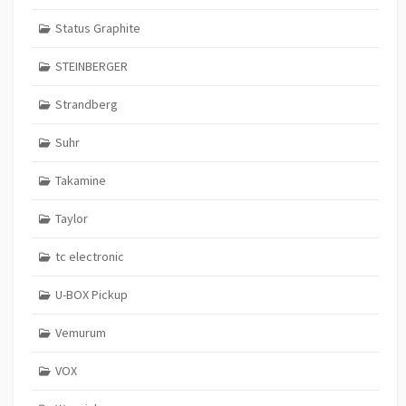
Status Graphite
STEINBERGER
Strandberg
Suhr
Takamine
Taylor
tc electronic
U-BOX Pickup
Vemurum
VOX