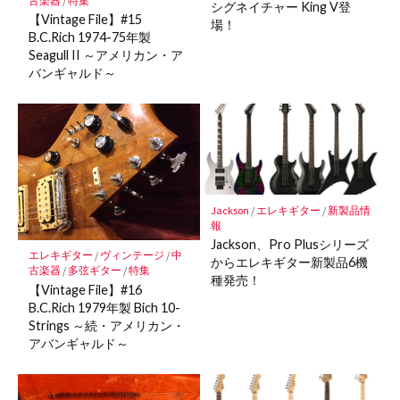
古楽器
/
特集
シグネイチャー King V登
【Vintage File】#15
場！
B.C.Rich 1974-75年製
Seagull II ～アメリカン・ア
バンギャルド～
Jackson
/
エレキギター
/
新製品情
報
Jackson、Pro Plusシリーズ
エレキギター
/
ヴィンテージ
/
中
からエレキギター新製品6機
古楽器
/
多弦ギター
/
特集
種発売！
【Vintage File】#16
B.C.Rich 1979年製 Bich 10-
Strings ～続・アメリカン・
アバンギャルド～