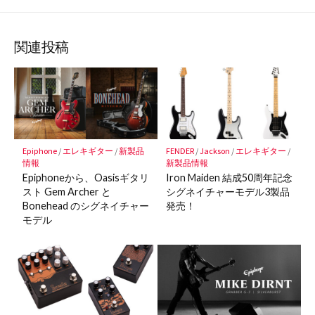
な
購
シ
シ
シ
保
ブ
読
ェ
ェ
ェ
存
ッ
ア
ア
ア
関連投稿
ク
マ
ー
ク
に
保
Epiphone
/
エレキギター
/
新製品
FENDER
/
Jackson
/
エレキギター
/
存
情報
新製品情報
Epiphoneから、Oasisギタリ
Iron Maiden 結成50周年記念
スト Gem Archer と
シグネイチャーモデル3製品
Bonehead のシグネイチャー
発売！
モデル