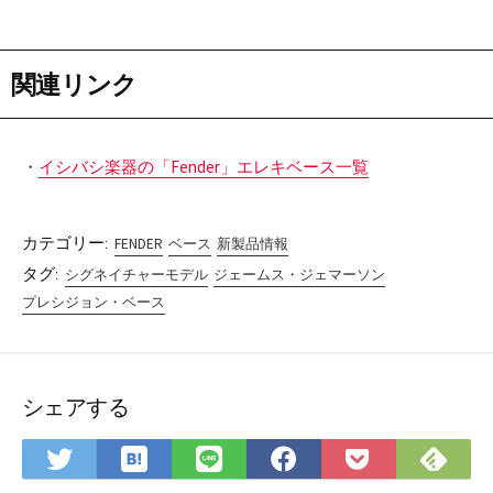
関連リンク
・
イシバシ楽器の「Fender」エレキベース一覧
カテゴリー:
FENDER
ベース
新製品情報
タグ:
シグネイチャーモデル
ジェームス・ジェマーソン
プレシジョン・ベース
シェアする
は
Fee
Twitter
LINE
Facebook
Pocket
て
で
で
で
で
に