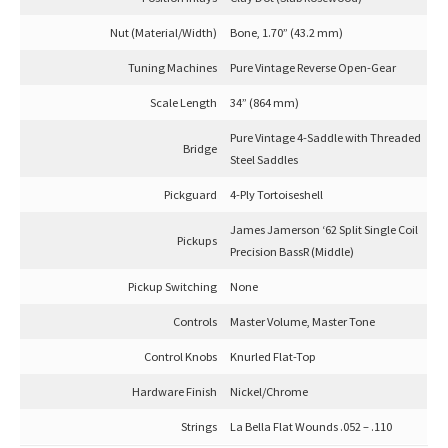
Nut (Material/Width)
Bone, 1.70” (43.2 mm)
Tuning Machines
Pure Vintage Reverse Open-Gear
Scale Length
34” (864 mm)
Pure Vintage 4-Saddle with Threaded
Bridge
Steel Saddles
Pickguard
4-Ply Tortoiseshell
James Jamerson ‘62 Split Single Coil
Pickups
Precision BassR (Middle)
Pickup Switching
None
Controls
Master Volume, Master Tone
Control Knobs
Knurled Flat-Top
Hardware Finish
Nickel/Chrome
Strings
La Bella Flat Wounds .052 – .110