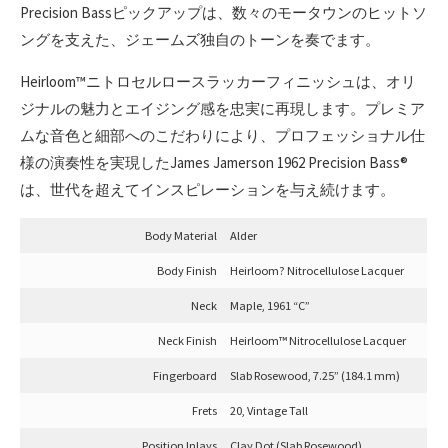
Precision Bassピックアップは、数々のモータウンのヒットソ
ングを支えた、ジェームズ独自のトーンを奏でます。
Heirloom™ニトロセルロースラッカーフィニッシュは、オリ
ジナルの魅力とエイジング感を忠実に再現します。プレミア
ムな音色と細部へのこだわりにより、プロフェッショナル仕
様の演奏性を実現したJames Jamerson 1962 Precision Bass®
は、世代を超えてインスピレーションを与え続けます。
Body Material
Alder
Body Finish
Heirloom? Nitrocellulose Lacquer
Neck
Maple, 1961 “C”
Neck Finish
Heirloom™ Nitrocellulose Lacquer
Fingerboard
Slab Rosewood, 7.25” (184.1 mm)
Frets
20, Vintage Tall
Position Inlays
Clay Dot (Slab Rosewood)