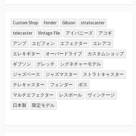
Custom Shop
fender
Gibson
stratocaster
telecaster
Vintage File
アイバニーズ
アコギ
アンプ
エピフォン
エフェクター
エレアコ
エレキギター
オーバードライブ
カスタムショップ
ギブソン
グレッチ
シグネチャーモデル
ジャズベース
ジャズマスター
ストラトキャスター
テレキャスター
フェンダー
ボス
マルチエフェクター
レスポール
ヴィンテージ
日本製
限定モデル