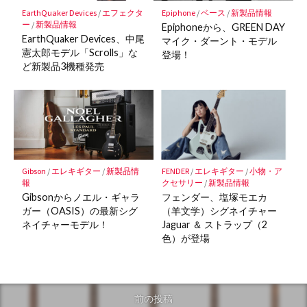
EarthQuaker Devices
/
エフェクタ
Epiphone
/
ベース
/
新製品情報
ー
/
新製品情報
Epiphoneから、GREEN DAY
EarthQuaker Devices、中尾
マイク・ダーント・モデル
憲太郎モデル「Scrolls」な
登場！
ど新製品3機種発売
Gibson
/
エレキギター
/
新製品情
FENDER
/
エレキギター
/
小物・ア
報
クセサリー
/
新製品情報
Gibsonからノエル・ギャラ
フェンダー、塩塚モエカ
ガー（OASIS）の最新シグ
（羊文学）シグネイチャー
ネイチャーモデル！
Jaguar ＆ ストラップ（2
色）が登場
前の投稿