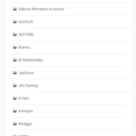
Gibson Montana Acoustic
Gretsch
HOTONE
Ibanez
IK Multimedia
Jackson
Jim Dunlop
K.Yairi
Kemper
Knaggs