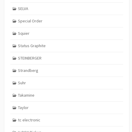
SELVA
Special Order
Squier
Status Graphite
STEINBERGER
Strandberg
Suhr
Takamine
Taylor
tc electronic