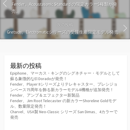
Fender、Acoustasonic Standard の限定カラー5種類が発
売。
次の投稿
Gretsch、Electromaticシリーズの受注生産限定モデル発売
最新の投稿
Epiphone、マーカス・キングのシグネチャー・モデルとして
蘇る象徴的なEl Doradoが発売！
Fender、Player IIシリーズよりテレキャスター、プレシジョ
ンベース75周年を飾る新カラーモデル8機種が追加発売！
Fender、アンプ＆エフェクター新製品
Fender、Jim Root Telecaster の新カラーShoreline Goldモデ
ル、数量限定発売！
Charvel、USA製 Neo-Classic シリーズ San Dimas、4カラーで
発売