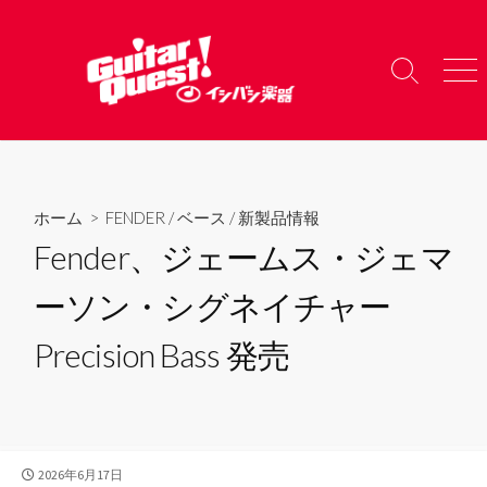
コ
ン
テ
検
メ
ン
索
ニ
ツ
切
ュ
り
ー
へ
替
ス
え
キ
ホーム
>
FENDER
/
ベース
/
新製品情報
ッ
Fender、ジェームス・ジェマ
プ
ーソン・シグネイチャー
Precision Bass 発売
公
2026年6月17日