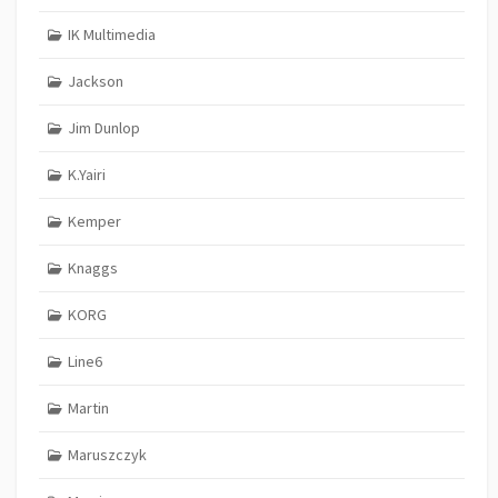
IK Multimedia
Jackson
Jim Dunlop
K.Yairi
Kemper
Knaggs
KORG
Line6
Martin
Maruszczyk