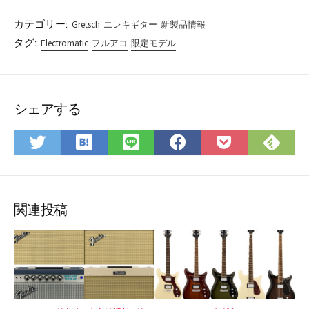
カテゴリー:
Gretsch
エレキギター
新製品情報
タグ:
Electromatic
フルアコ
限定モデル
シェアする
は
Fee
Twitter
LINE
Facebook
Pocket
て
で
で
で
で
に
な
購
シ
シ
シ
保
ブ
読
ェ
ェ
ェ
存
ッ
ア
ア
ア
関連投稿
ク
マ
ー
ク
に
保