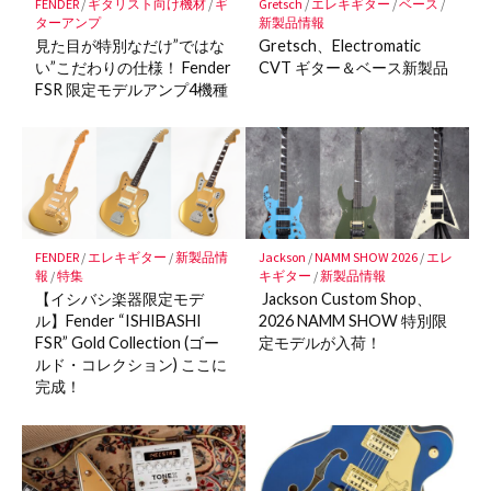
FENDER
/
ギタリスト向け機材
/
ギ
Gretsch
/
エレキギター
/
ベース
/
存
ターアンプ
新製品情報
見た目が特別なだけ”ではな
Gretsch、Electromatic
い”こだわりの仕様！ Fender
CVT ギター＆ベース新製品
FSR 限定モデルアンプ4機種
FENDER
/
エレキギター
/
新製品情
Jackson
/
NAMM SHOW 2026
/
エレ
報
/
特集
キギター
/
新製品情報
【イシバシ楽器限定モデ
Jackson Custom Shop、
ル】Fender “ISHIBASHI
2026 NAMM SHOW 特別限
FSR” Gold Collection (ゴー
定モデルが入荷！
ルド・コレクション) ここに
完成！