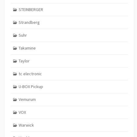
STEINBERGER
Strandberg
Suhr
Takamine
Taylor
tc electronic
U-BOX Pickup
Vemurum
VOX
Warwick