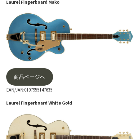
Laurel Fingerboard Mako
商品ページへ
EAN/JAN:0197955147635
Laurel Fingerboard White Gold