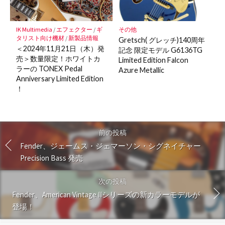
IK Multimedia
/
エフェクター
/
ギ
その他
タリスト向け機材
/
新製品情報
Gretsch( グレッチ)140周年
＜2024年11月21日（木）発
記念 限定モデル G6136TG
売＞数量限定！ホワイトカ
Limited Edition Falcon
ラーの TONEX Pedal
Azure Metallic
Anniversary Limited Edition
！
前の投稿
Fender、ジェームス・ジェマーソン・シグネイチャー
Precision Bass 発売
次の投稿
Fender、American Vintage IIシリーズの新カラーモデルが
登場！