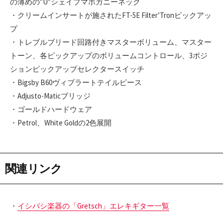
の薄めの”U”シェイプマホガニーネック
・クリームインサートが施されたFT-5E Filter’Tronピックアッ
プ
・トレブルブリード回路付きマスターボリューム、マスター
トーン、各ピックアップのボリュームコントロール、3ポジ
ションピックアップセレクタースイッチ
・Bigsby B60ヴィブラートテイルピース
・Adjusto-Maticブリッジ
・ゴールドハードウェア
・Petrol、White Goldの2色展開
関連リンク
・
イシバシ楽器の「Gretsch」エレキギター一覧