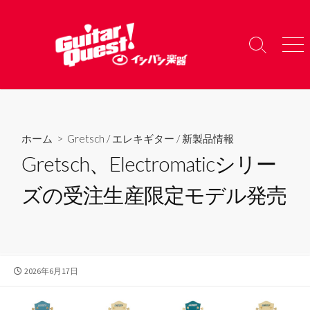
コ
ン
テ
検
メ
ン
索
ニ
ツ
切
ュ
り
ー
へ
替
ス
え
キ
ホーム
>
Gretsch
/
エレキギター
/
新製品情報
ッ
Gretsch、Electromaticシリー
プ
ズの受注生産限定モデル発売
公
2026年6月17日
開
日