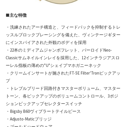
■主な特徴
・洗練されたアーチ構造と、フィードバックを抑制するトレ
ッスルブロックブレーシングを備えた、ヴィンテージギター
にインスパイアされた外観のボディを採用
・22本のミディアムジャンボフレット、パーロイドNeo-
Classicサムネイルインレイを採用した、12インチラジアスロ
ーレル指板の薄めの”U”シェイプマホガニーネック
・クリームインサートが施されたFT-5E Filter’Tronピックアッ
プ
・トレブルブリード回路付きマスターボリューム、マスター
トーン、各ピックアップのボリュームコントロール、3ポジ
ションピックアップセレクタースイッチ
・Bigsby B60ヴィブラートテイルピース
・Adjusto-Maticブリッジ
・ゴールドハードウェア