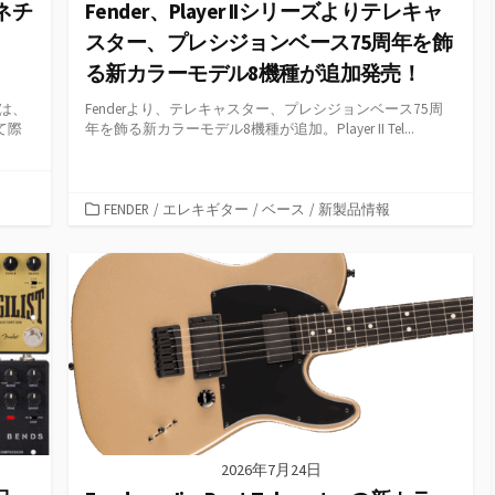
ネチ
Fender、Player IIシリーズよりテレキャ
スター、プレシジョンベース75周年を飾
る新カラーモデル8機種が追加発売！
」は、
Fenderより、テレキャスター、プレシジョンベース75周
て際
年を飾る新カラーモデル8機種が追加。Player II Tel...
カ
FENDER
/
エレキギター
/
ベース
/
新製品情報
テ
ゴ
リ
ー
2026年7月24日