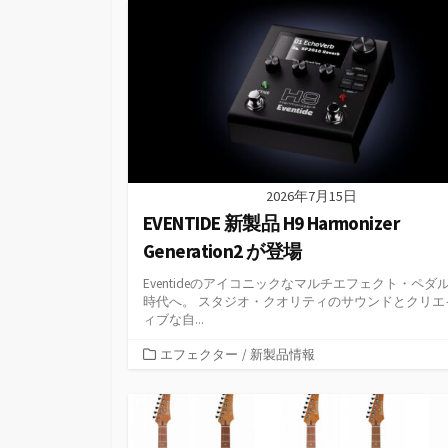
リ
ー
2026年7月15日
EVENTIDE 新製品 H9 Harmonizer
Generation2 が登場
Eventideのアイコニックなマルチエフェクト・ペダ
時代へ。 スタジオ・クオリティのサウンドとクリエ
ィブな自...
カ
エフェクター
/
新製品情報
テ
ゴ
リ
ー