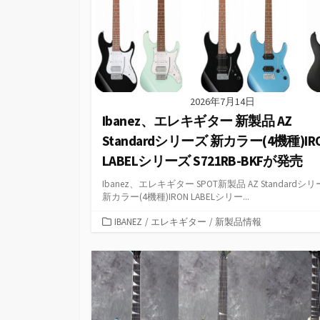
2026年7月14日
Ibanez、エレキギター 新製品 AZ
Standardシリーズ 新カラー(4機種)IR
LABELシリーズ S721RB-BKFが発売
Ibanez、エレキギター SPOT新製品 AZ Standardシ
新カラー(4機種)IRON LABELシリー...
カ
IBANEZ
/
エレキギター
/
新製品情報
テ
ゴ
リ
ー