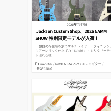
2026年7月7日
Jackson Custom Shop、2026 NAMM
SHOW 特別限定モデルが入荷！
・独自の存在感を放つマルチレイヤー・フィニッシ
ツアーレリック仕上げの「Soloist」 ・ミリタリーテ
ト溢れる極...
カ
JACKSON
/
NAMM SHOW 2026
/
エレキギター
/
テ
新製品情報
ゴ
リ
ー