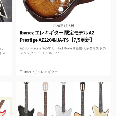
2026年7月5日
Ibanez エレキギター 限定モデル AZ
Prestige AZ2204NJA-TS【7/5更新】
ュ、
AZ Non-Recess “AZ-N” Limited Model !! 新世代ギタリストの
イス
スタンダード･モデル、AZ...
カ
IBANEZ
/
エレキギター
テ
ゴ
リ
ー