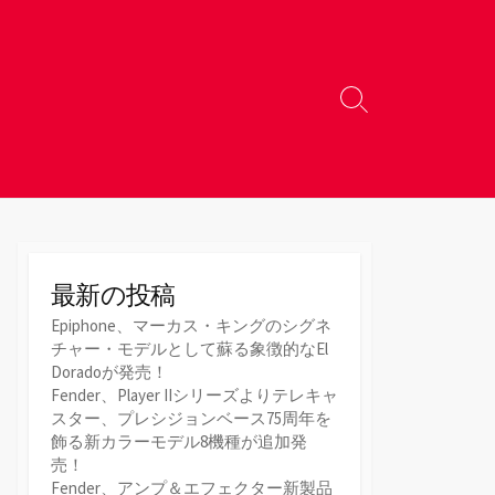
検
索
切
り
替
え
最新の投稿
Epiphone、マーカス・キングのシグネ
チャー・モデルとして蘇る象徴的なEl
Doradoが発売！
Fender、Player IIシリーズよりテレキャ
スター、プレシジョンベース75周年を
飾る新カラーモデル8機種が追加発
売！
Fender、アンプ＆エフェクター新製品