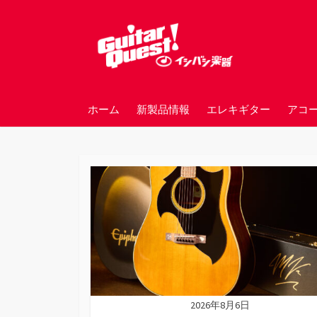
コ
ン
テ
ン
ツ
へ
ホーム
新製品情報
エレキギター
アコ
ス
キ
ッ
プ
2026年8月6日