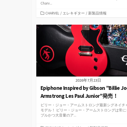
Charv...
カ
CHARVEL
/
エレキギター
/
新製品情報
テ
ゴ
リ
ー
2026年7月23日
Epiphone Inspired by Gibson ”Billie J
Armstrong Les Paul Junior”発売！
ビリー・ジョー・アームストロング最新シグネイチ
モデル！ ビリー・ジョー・アームストロングは常に
プルかつ大音量のア...