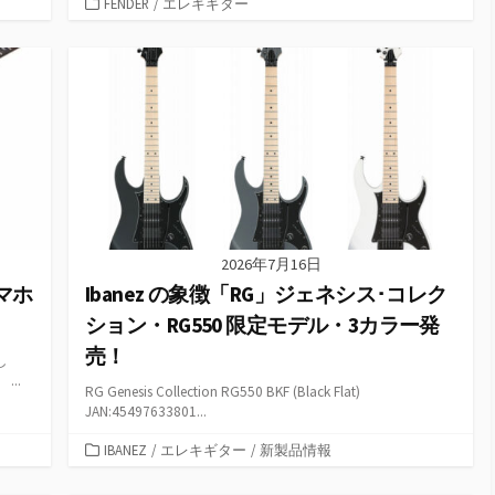
カ
FENDER
/
エレキギター
テ
ゴ
リ
ー
2026年7月16日
・マホ
Ibanez の象徴「RG」ジェネシス･コレク
ション・RG550 限定モデル・3カラー発
売！
し
...
RG Genesis Collection RG550 BKF (Black Flat)
JAN:45497633801...
カ
IBANEZ
/
エレキギター
/
新製品情報
テ
ゴ