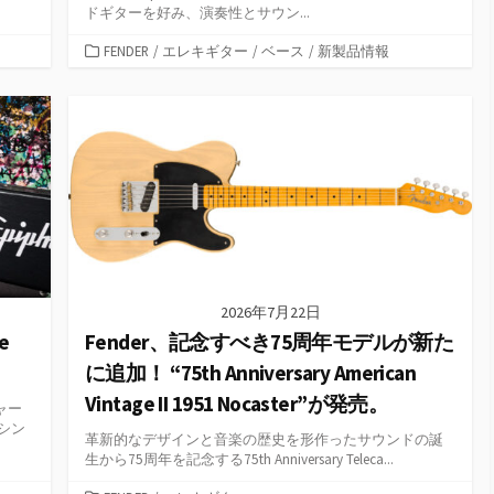
ドギターを好み、演奏性とサウン...
カ
FENDER
/
エレキギター
/
ベース
/
新製品情報
テ
ゴ
リ
ー
2026年7月22日
oe
Fender、記念すべき75周年モデルが新た
に追加！ “75th Anniversary American
Vintage II 1951 Nocaster”が発売。
ャー
シン
革新的なデザインと音楽の歴史を形作ったサウンドの誕
生から75周年を記念する75th Anniversary Teleca...