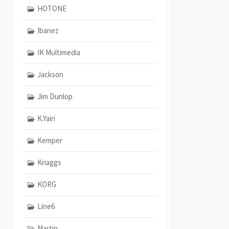
HOTONE
Ibanez
IK Multimedia
Jackson
Jim Dunlop
K.Yairi
Kemper
Knaggs
KORG
Line6
Martin