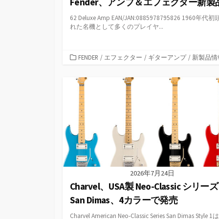
Fender、アンプ＆エフェクター新製
62 Deluxe Amp EAN/JAN:0885978795826 1960年
れた名機として多くのプレイヤ...
カ
FENDER
/
エフェクター
/
ギターアンプ
/
新製品情
テ
ゴ
リ
ー
2026年7月24日
Charvel、USA製 Neo-Classic シリーズ
San Dimas、4カラーで発売
Charvel American Neo-Classic Series San Dimas Style 