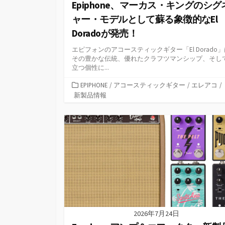
Epiphone、マーカス・キングのシグ
ャー・モデルとして蘇る象徴的なEl
Doradoが発売！
エピフォンのアコースティックギター「El Dorado
その豊かな伝統、優れたクラフツマンシップ、そし
立つ個性に...
カ
EPIPHONE
/
アコースティックギター
/
エレアコ
/
テ
新製品情報
ゴ
リ
ー
2026年7月24日