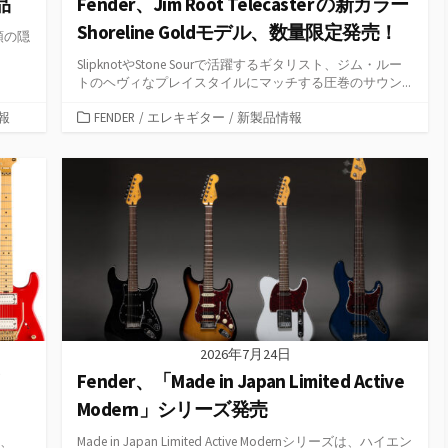
品
Fender、Jim Root Telecaster の新カラー
Shoreline Goldモデル、数量限定発売！
代初頭の隠
SlipknotやStone Sourで活躍するギタリスト、ジム・ルー
トのヘヴィなプレイスタイルにマッチする圧巻のサウン...
カ
報
FENDER
/
エレキギター
/
新製品情報
テ
ゴ
リ
ー
2026年7月24日
Fender、「Made in Japan Limited Active
Modern」シリーズ発売
1は、
Made in Japan Limited Active Modernシリーズは、ハイエン