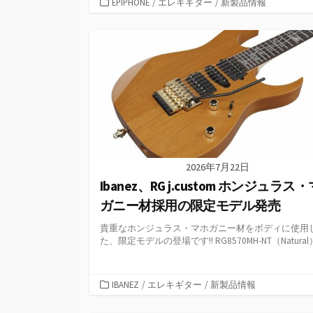
カ
EPIPHONE
/
エレキギター
/
新製品情報
テ
ゴ
リ
ー
2026年7月22日
Ibanez、RG j.custom ホンジュラス
ガニー材採用の限定モデル発売
貴重なホンジュラス・マホガニー材をボディに使用
た、限定モデルの登場です!! RG8570MH-NT（Natural） 
カ
IBANEZ
/
エレキギター
/
新製品情報
テ
ゴ