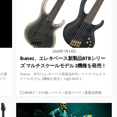
リ
ー
2026年7月14日
Ibanez、エレキベース新製品BTBシリー
ズ マルチスケールモデル 2機種を発売！
ルが新
Ibanez、SPOTエレキベース新製品BTBシリーズ マルチス
イテ
ケールモデル 2機種を発売！ Light Multi S...
カ
IBANEZ
/
その他
/
ベース
/
多弦ベース
/
新製品情報
テ
ゴ
リ
ー