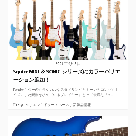
リ
ー
2026年4月8日
Squier MINI ＆ SONIC シリーズにカラーバリエ
ーション追加！
Fenderギターのクラシカルなスタイリングとトーンをコンパクトサ
イズにした楽器を求めているプレイヤーにとって最適な「M...
カ
SQUIER
/
エレキギター
/
ベース
/
新製品情報
テ
ゴ
リ
ー