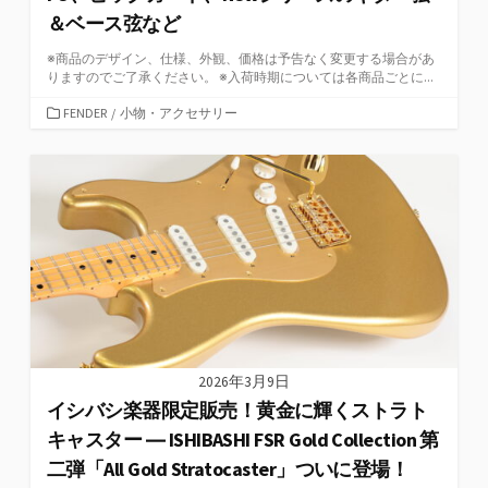
＆ベース弦など
※商品のデザイン、仕様、外観、価格は予告なく変更する場合があ
りますのでご了承ください。 ※入荷時期については各商品ごとに...
カ
FENDER
/
小物・アクセサリー
テ
ゴ
リ
ー
2026年3月9日
イシバシ楽器限定販売！黄金に輝くストラト
キャスター ― ISHIBASHI FSR Gold Collection 第
二弾「All Gold Stratocaster」ついに登場！