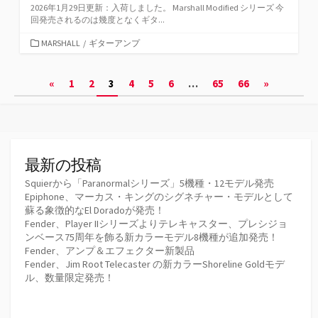
2026年1月29日更新：入荷しました。 Marshall Modified シリーズ 今
回発売されるのは幾度となくギタ...
カ
MARSHALL
/
ギターアンプ
テ
ゴ
投
«
1
2
3
4
5
6
…
65
66
»
リ
ー
稿
の
ペ
最新の投稿
ー
Squierから「Paranormalシリーズ」5機種・12モデル発売
Epiphone、マーカス・キングのシグネチャー・モデルとして
ジ
蘇る象徴的なEl Doradoが発売！
Fender、Player IIシリーズよりテレキャスター、プレシジョ
送
ンベース75周年を飾る新カラーモデル8機種が追加発売！
Fender、アンプ＆エフェクター新製品
り
Fender、Jim Root Telecaster の新カラーShoreline Goldモデ
ル、数量限定発売！