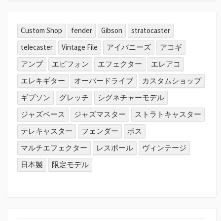
Custom Shop
fender
Gibson
stratocaster
telecaster
Vintage File
アイバニーズ
アコギ
アンプ
エピフォン
エフェクター
エレアコ
エレキギター
オーバードライブ
カスタムショップ
ギブソン
グレッチ
シグネチャーモデル
ジャズベース
ジャズマスター
ストラトキャスター
テレキャスター
フェンダー
ボス
マルチエフェクター
レスポール
ヴィンテージ
日本製
限定モデル