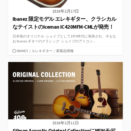
2026年2月17日
Ibanez 限定モデル エレキギター、クラシカル
なテイストのIceman IC420MFM-CMLが発売！
日本発のオリジナル･シェイプとして1970年代に発表され、今もな
お Ibanez ギターのクラシック･シェイプのアイコン...
カ
IBANEZ
/
エレキギター
/
新製品情報
テ
ゴ
リ
ー
2026年2月11日
Gibson Acoustic Original CollectionにNEWモデ