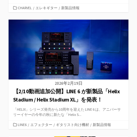
カ
CHARVEL
/
エレキギター
/
新製品情報
テ
ゴ
リ
ー
2026年2月19日
【2/10動画追加公開】LINE 6 が新製品「Helix
Stadium / Helix Stadium XL」を発表！
「HELIX」シリーズ発売から10周年を迎えた LINE 6 は、アニバーサ
リーイヤーの今年の秋に新たな「Helix S...
カ
LINE6
/
エフェクター
/
ギタリスト向け機材
/
新製品情報
テ
ゴ