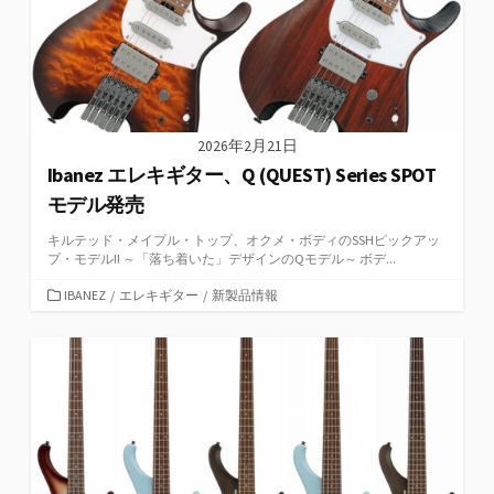
2026年2月21日
Ibanez エレキギター、Q (QUEST) Series SPOT
モデル発売
キルテッド・メイプル・トップ、オクメ・ボディのSSHピックアッ
プ・モデル!! ～「落ち着いた」デザインのQモデル～ ボデ...
カ
IBANEZ
/
エレキギター
/
新製品情報
テ
ゴ
リ
ー