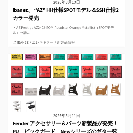
2026年3月13日
Ibanez、 “AZ” HH仕様SPOTモデル＆SSH仕様2
カラー発売
・AZ Prestige AZ2402-ROM(Roadster Orange Metallic)（SPOTモデ
ル）→詳...
カ
IBANEZ
/
エレキギター
/
新製品情報
テ
ゴ
リ
ー
2026年3月11日
Fender アクセサリー＆パーツ新製品が発売！
PU、ピックガード、Newシリーズのギター弦