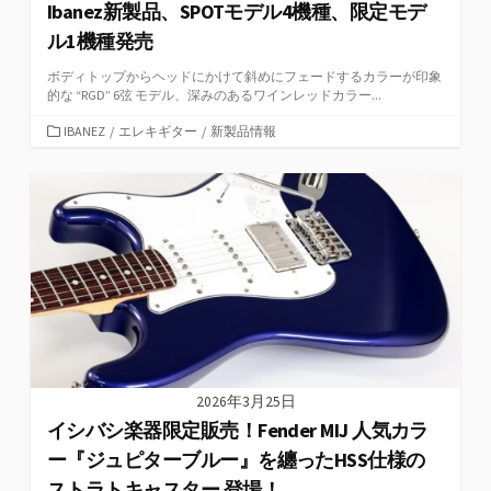
Ibanez新製品、SPOTモデル4機種、限定モデ
ル1機種発売
ボディトップからヘッドにかけて斜めにフェードするカラーが印象
的な “RGD” 6弦 モデル、深みのあるワインレッドカラー...
カ
IBANEZ
/
エレキギター
/
新製品情報
テ
ゴ
リ
ー
2026年3月25日
イシバシ楽器限定販売！Fender MIJ 人気カラ
ー『ジュピターブルー』を纏ったHSS仕様の
ストラトキャスター 登場！