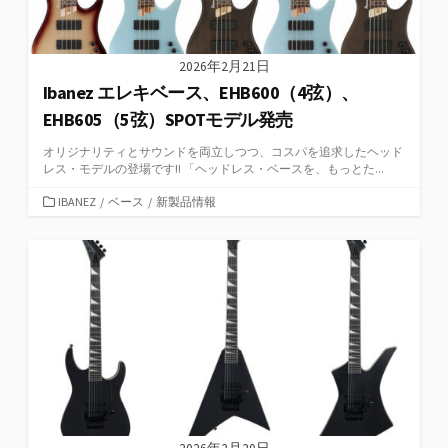
2026年2月21日
Ibanez エレキベース、EHB600（4弦）、
EHB605（5弦）SPOTモデル発売
オリジナリティとサウンドを両立しつつ、コスパを追求したヘッド
レス・モデルの登場です!! 「ヘッドレス・ベースを、もっとた...
カ
IBANEZ
/
ベース
/
新製品情報
テ
ゴ
リ
ー