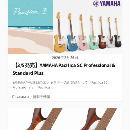
リ
ー
2026年2月26日
【3/5発売】YAMAHA Pacifica SC Professional &
Standard Plus
YAMAHAから注目のエレキギターの新製品として『Pacifica SC
Professional』『Pacifica ...
カ
YAMAHA
/
新製品情報
テ
ゴ
リ
ー