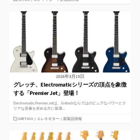
テ
ゴ
リ
ー
2026年3月19日
グレッチ、Electromaticシリーズの頂点を象徴
する「Premier Jet」登場！
Electromatic Premier Jetは、Gretschならではのピュアなパワーとク
リアな音像を求める方に最適...
カ
GRETSCH
/
エレキギター
/
新製品情報
テ
ゴ
リ