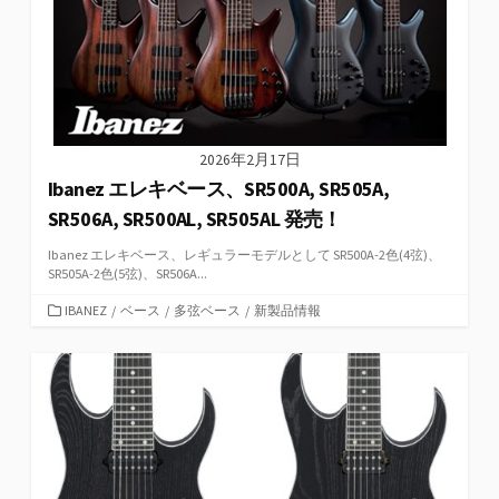
2026年2月17日
Ibanez エレキベース、SR500A, SR505A,
SR506A, SR500AL, SR505AL 発売！
Ibanez エレキベース、レギュラーモデルとして SR500A-2色(4弦)、
SR505A-2色(5弦)、SR506A...
カ
IBANEZ
/
ベース
/
多弦ベース
/
新製品情報
テ
ゴ
リ
ー