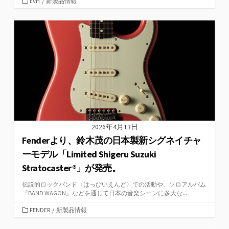
カ
EVH
/
新製品情報
テ
ゴ
リ
ー
2026年4月13日
Fenderより、鈴木茂の日本製新シグネイチャ
ーモデル「Limited Shigeru Suzuki
Stratocaster®︎」が発売。
伝説的ロックバンド〈はっぴいえんど〉での活動や、ソロアルバム
『BAND WAGON』などを通じて日本の音楽シーンに多大な...
カ
FENDER
/
新製品情報
テ
ゴ