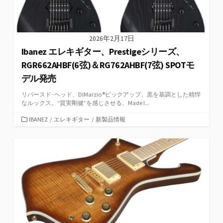
2026年2月17日
Ibanez エレキギター、Prestigeシリーズ、
RGR662AHBF(6弦)＆RG762AHBF(7弦) SPOTモ
デル発売
リバースド･ヘッド、DiMarzio®ピックアップ、黒を基調とした精悍
なルックス。“質実剛健”を感じさせる、Made I...
カ
IBANEZ
/
エレキギター
/
新製品情報
テ
ゴ
リ
ー