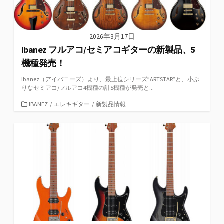
2026年3月17日
Ibanez フルアコ/セミアコギターの新製品、5
機種発売！
Ibanez（アイバニーズ）より、最上位シリーズ”ARTSTAR”と、小ぶ
りなセミアコ/フルアコ4機種の計5機種が発売と...
カ
IBANEZ
/
エレキギター
/
新製品情報
テ
ゴ
リ
ー