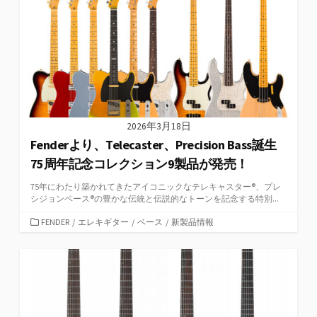
ー
2026年3月18日
Fenderより、Telecaster、Precision Bass誕生
75周年記念コレクション9製品が発売！
75年にわたり築かれてきたアイコニックなテレキャスター®、プレ
シジョンベース®の豊かな伝統と伝説的なトーンを記念する特別...
カ
FENDER
/
エレキギター
/
ベース
/
新製品情報
テ
ゴ
リ
ー