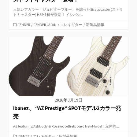
人気レアカラー「ジュピターブルー」を纏ったStratocaster (ストラ
トキャスター) HSS仕様が復活！ イシバシ...
カ
FENDER
/
FENDER JAPAN
/
エレキギター
/
新製品情報
テ
ゴ
リ
ー
2026年3月19日
Ibanez、 “AZ Prestige” SPOTモデル2カラー発
売
AZ featuring Ashbody & Rosewoodfretboard NewModel !! 立体的...
カ
IBANEZ
/
エレキギター
/
新製品情報