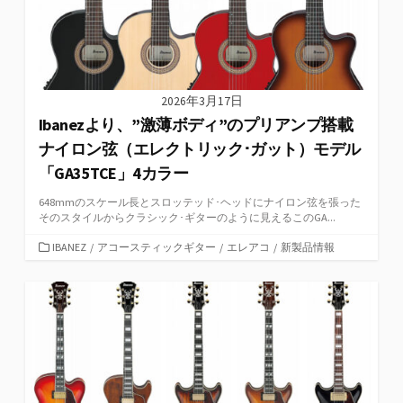
2026年3月17日
Ibanezより、”激薄ボディ”のプリアンプ搭載
ナイロン弦（エレクトリック･ガット）モデル
「GA35TCE」4カラー
648mmのスケール長とスロッテッド･ヘッドにナイロン弦を張った
そのスタイルからクラシック･ギターのように見えるこのGA...
カ
IBANEZ
/
アコースティックギター
/
エレアコ
/
新製品情報
テ
ゴ
リ
ー