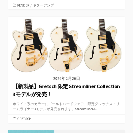
カ
FENDER
/
ギターアンプ
テ
ゴ
リ
ー
2026年2月26日
【新製品】Gretsch 限定 Streamliner Collection
3モデルが発売！
ホワイト系のカラーにゴールドハードウェア、限定グレッチストリ
ームライナー3モデルが発売されます。Streamliner&...
カ
GRETSCH
テ
ゴ