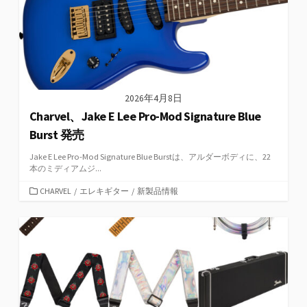
2026年4月8日
Charvel、Jake E Lee Pro-Mod Signature Blue
Burst 発売
Jake E Lee Pro-Mod Signature Blue Burstは、アルダーボディに、22
本のミディアムジ...
カ
CHARVEL
/
エレキギター
/
新製品情報
テ
ゴ
リ
ー