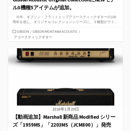
ル3機種5アイテムが追加。
今年、ギブソン・フラットトップアコースティックギターの100
周年を祝し、オリジナルコレクションシリーズに、３種類がライ...
カ
GIBSON
/
GIBSON MONTANA ACOUSTIC
/
テ
アコースティックギター
ゴ
リ
ー
2026年1月29日
【動画追加】Marshall 新商品 Modified シリー
ズ「1959MS」「2203MS（JCM800）」発売