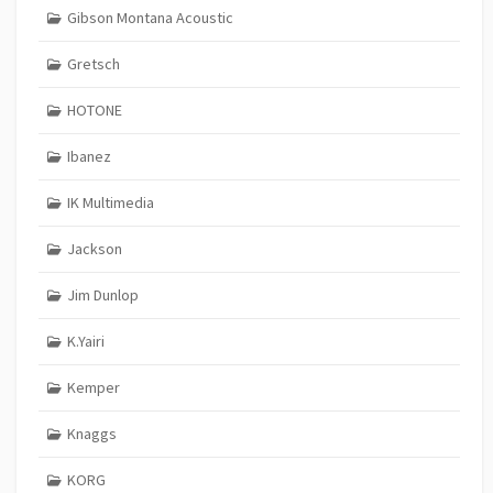
Gibson Montana Acoustic
Gretsch
HOTONE
Ibanez
IK Multimedia
Jackson
Jim Dunlop
K.Yairi
Kemper
Knaggs
KORG