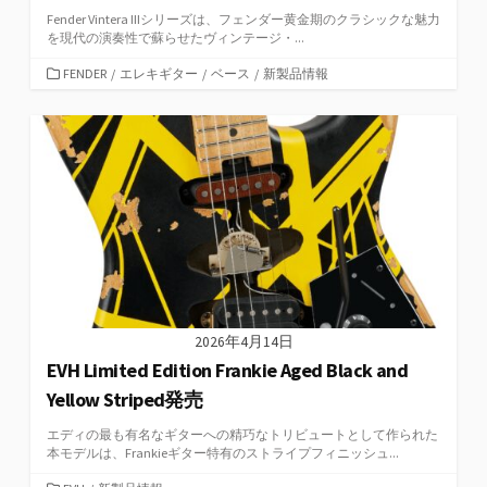
Fender Vintera IIIシリーズは、フェンダー黄金期のクラシックな魅力
を現代の演奏性で蘇らせたヴィンテージ・...
カ
FENDER
/
エレキギター
/
ベース
/
新製品情報
テ
ゴ
リ
ー
2026年4月14日
EVH Limited Edition Frankie Aged Black and
Yellow Striped発売
エディの最も有名なギターへの精巧なトリビュートとして作られた
本モデルは、Frankieギター特有のストライプフィニッシュ...