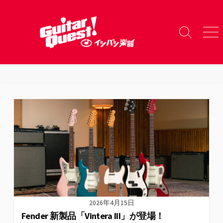
コ
ン
テ
検
メ
ン
索
ニ
ツ
切
ュ
り
ー
へ
替
ス
え
キ
ッ
プ
2026年4月15日
Fender 新製品「Vintera III」が登場！