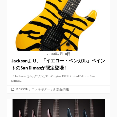
リ
ー
2026年2月18日
Jacksonより、「イエロー・ベンガル」ペイン
トのSan Dimasが限定登場！
『Jackson (ジャクソン)/ Pro Origins 1985 Limited Edition San
Dimas...
カ
JACKSON
/
エレキギター
/
新製品情報
テ
ゴ
リ
ー