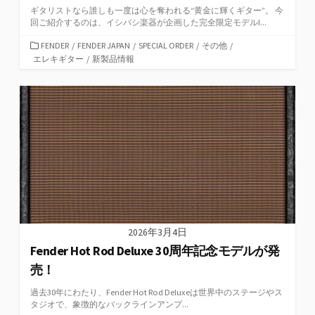
ギタリストなら誰しも一度は心を奪われる“黄金に輝くギター”。 今
回ご紹介するのは、イシバシ楽器が企画した完全限定モデルI...
カ
FENDER
/
FENDER JAPAN
/
SPECIAL ORDER
/
その他
/
テ
エレキギター
/
新製品情報
ゴ
リ
ー
2026年3月4日
Fender Hot Rod Deluxe 30周年記念モデルが発
売！
過去30年にわたり、Fender Hot Rod Deluxeは世界中のステージやス
タジオで、象徴的なバックラインアンプ...