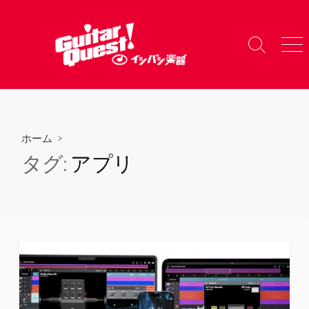
コ
ン
テ
検
メ
ン
索
ニ
ツ
切
ュ
り
ー
へ
替
ス
え
キ
ホーム
>
ッ
タグ:
アプリ
プ