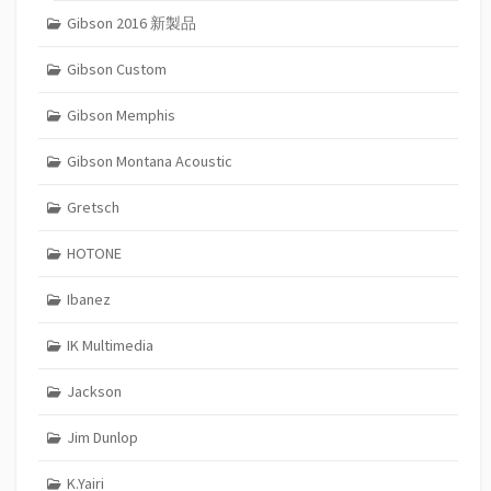
Gibson 2016 新製品
Gibson Custom
Gibson Memphis
Gibson Montana Acoustic
Gretsch
HOTONE
Ibanez
IK Multimedia
Jackson
Jim Dunlop
K.Yairi