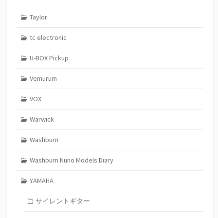
Taylor
tc electronic
U-BOX Pickup
Vemurum
VOX
Warwick
Washburn
Washburn Nuno Models Diary
YAMAHA
サイレントギター