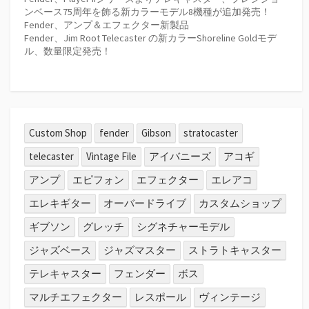
ンベース75周年を飾る新カラーモデル8機種が追加発売！
Fender、アンプ＆エフェクター新製品
Fender、Jim Root Telecaster の新カラーShoreline Goldモデ
ル、数量限定発売！
Custom Shop
fender
Gibson
stratocaster
telecaster
Vintage File
アイバニーズ
アコギ
アンプ
エピフォン
エフェクター
エレアコ
エレキギター
オーバードライブ
カスタムショップ
ギブソン
グレッチ
シグネチャーモデル
ジャズベース
ジャズマスター
ストラトキャスター
テレキャスター
フェンダー
ボス
マルチエフェクター
レスポール
ヴィンテージ