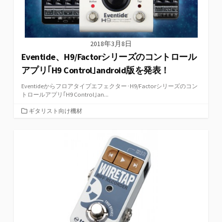
2018年3月8日
Eventide、H9/Factorシリーズのコントロール
アプリ｢H9 Control｣android版を発表！
Eventideからフロアタイプエフェクター･H9/Factorシリーズのコン
トロールアプリ｢H9 Control｣an...
カ
ギタリスト向け機材
テ
ゴ
リ
ー