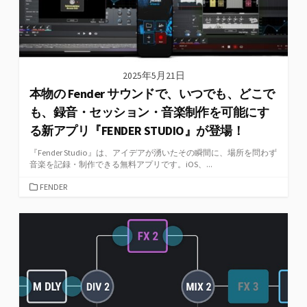
2025年5月21日
本物の Fender サウンドで、いつでも、どこで
も、録音・セッション・音楽制作を可能にす
る新アプリ『FENDER STUDIO』が登場！
『Fender Studio』は、アイデアが湧いたその瞬間に、場所を問わず
⾳楽を記録・制作できる無料アプリです。iOS、...
カ
FENDER
テ
ゴ
リ
ー