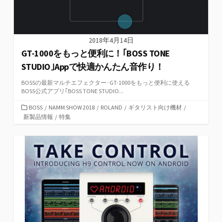
2018年4月14日
GT-1000をもっと便利に！｢BOSS TONE
STUDIO｣Appで快適かんたん音作り！
BOSSの最新マルチエフェクター･GT-1000をもっと便利に使える
BOSS公式アプリ｢BOSS TONE STUDIO...
カ
BOSS
/
NAMM SHOW 2018
/
ROLAND
/
ギタリスト向け機材
/
テ
新製品情報
/
特集
ゴ
リ
ー