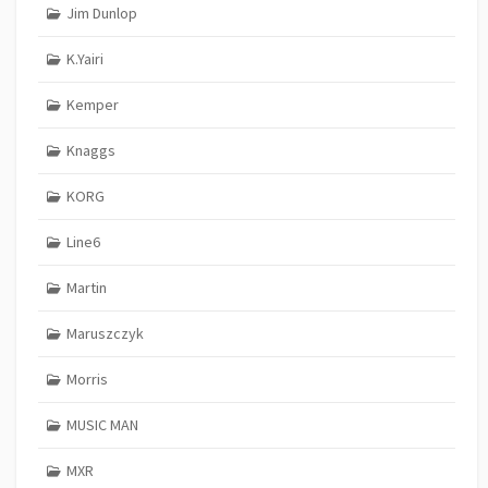
Jim Dunlop
K.Yairi
Kemper
Knaggs
KORG
Line6
Martin
Maruszczyk
Morris
MUSIC MAN
MXR