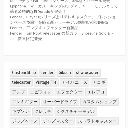
Squierから「Paranormalシリーズ」5機種・12モデル発売
Epiphone、マーカス・キングのシグネチャー・モデルとして
蘇る象徴的なEl Doradoが発売！
Fender、Player IIシリーズよりテレキャスター、プレシジョ
ンベース75周年を飾る新カラーモデル8機種が追加発売！
Fender、アンプ＆エフェクター新製品
Fender、Jim Root Telecaster の新カラーShoreline Goldモデ
ル、数量限定発売！
Custom Shop
fender
Gibson
stratocaster
telecaster
Vintage File
アイバニーズ
アコギ
アンプ
エピフォン
エフェクター
エレアコ
エレキギター
オーバードライブ
カスタムショップ
ギブソン
グレッチ
シグネチャーモデル
ジャズベース
ジャズマスター
ストラトキャスター