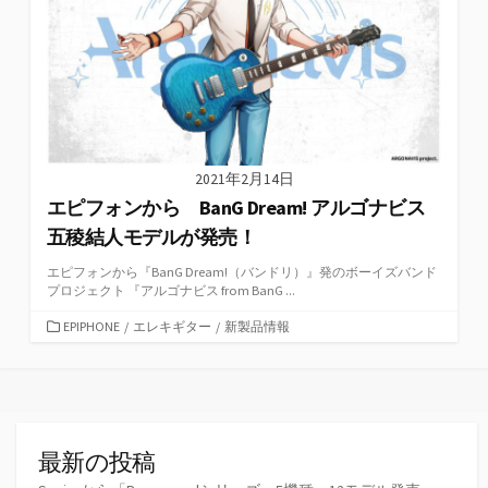
2021年2月14日
エピフォンから BanG Dream! アルゴナビス
五稜結人モデルが発売！
エピフォンから『BanG Dream!（バンドリ）』発のボーイズバンド
プロジェクト 『アルゴナビス from BanG ...
カ
EPIPHONE
/
エレキギター
/
新製品情報
テ
ゴ
リ
ー
最新の投稿