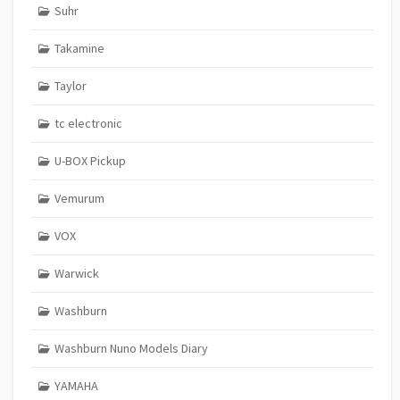
Suhr
Takamine
Taylor
tc electronic
U-BOX Pickup
Vemurum
VOX
Warwick
Washburn
Washburn Nuno Models Diary
YAMAHA