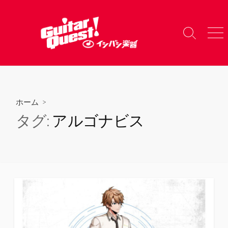
コ
ン
テ
検
メ
ン
索
ニ
ツ
切
ュ
り
ー
へ
替
ス
え
キ
ホーム
>
ッ
タグ:
アルゴナビス
プ