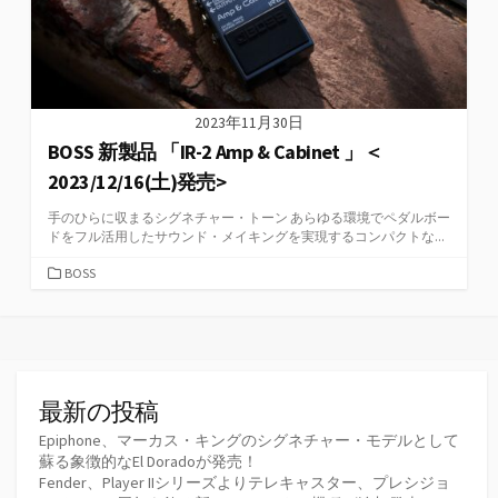
2023年11月30日
BOSS 新製品 「IR-2 Amp & Cabinet 」＜
2023/12/16(土)発売>
手のひらに収まるシグネチャー・トーン あらゆる環境でペダルボー
ドをフル活用したサウンド・メイキングを実現するコンパクトな...
カ
BOSS
テ
ゴ
リ
ー
最新の投稿
Epiphone、マーカス・キングのシグネチャー・モデルとして
蘇る象徴的なEl Doradoが発売！
Fender、Player IIシリーズよりテレキャスター、プレシジョ