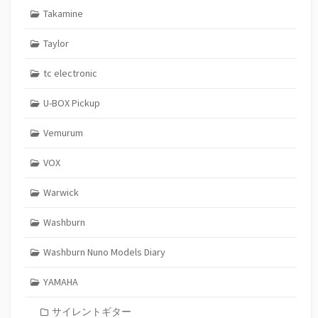
Takamine
Taylor
tc electronic
U-BOX Pickup
Vemurum
VOX
Warwick
Washburn
Washburn Nuno Models Diary
YAMAHA
サイレントギター