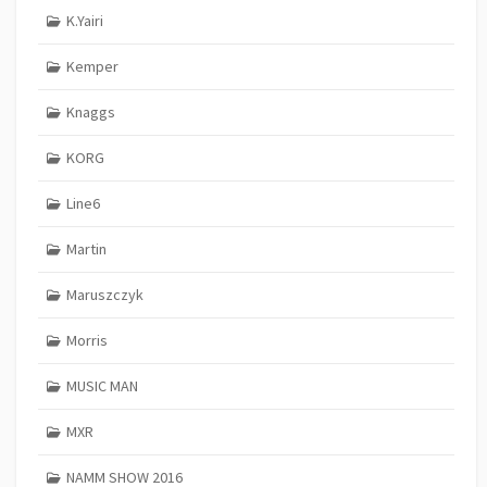
K.Yairi
Kemper
Knaggs
KORG
Line6
Martin
Maruszczyk
Morris
MUSIC MAN
MXR
NAMM SHOW 2016