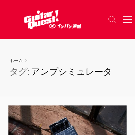
コ
ン
テ
検
メ
ン
索
ニ
ツ
切
ュ
り
ー
へ
替
ス
え
キ
ホーム
>
ッ
タグ:
アンプシミュレータ
プ