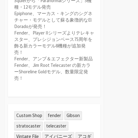
Squierから「Paranormalシリーズ」5機
種・12モデル発売
Epiphone、マーカス・キングのシグネ
チャー・モデルとして蘇る象徴的なEl
Doradoが発売！
Fender、Player IIシリーズよりテレキャ
スター、プレシジョンベース75周年を
飾る新カラーモデル8機種が追加発
売！
Fender、アンプ＆エフェクター新製品
Fender、Jim Root Telecaster の新カラ
ーShoreline Goldモデル、数量限定発
売！
Custom Shop
fender
Gibson
stratocaster
telecaster
Vintage File
アイバニーズ
アコギ