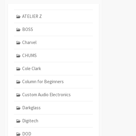
ATELIER Z
BOSS
Charvel
CHUMS
Cole Clark
Column for Beginners
Custom Audio Electronics
Darkglass
Digitech
DOD