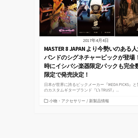
2017年4月4日
MASTER 8 JAPAN より今勢いのある
バンドのシグネチャーピックが登場
時にイシバシ楽器限定パックも完全
限定で発売決定！
日本が世界に誇るピックメーカー『IKEDA PICKS』
のカスタムギターブランド『L’s TRUST』...
カ
小物・アクセサリー
/
新製品情報
テ
ゴ
リ
ー