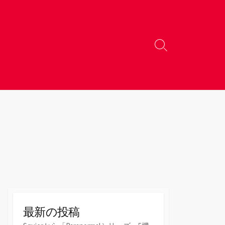
検
索
切
り
替
え
最新の投稿