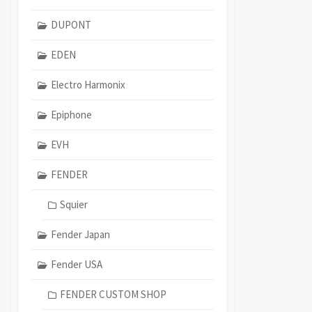
DUPONT
EDEN
Electro Harmonix
Epiphone
EVH
FENDER
Squier
Fender Japan
Fender USA
FENDER CUSTOM SHOP