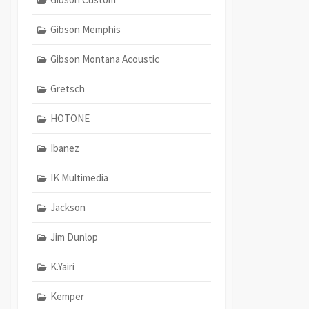
Gibson Memphis
Gibson Montana Acoustic
Gretsch
HOTONE
Ibanez
IK Multimedia
Jackson
Jim Dunlop
K.Yairi
Kemper