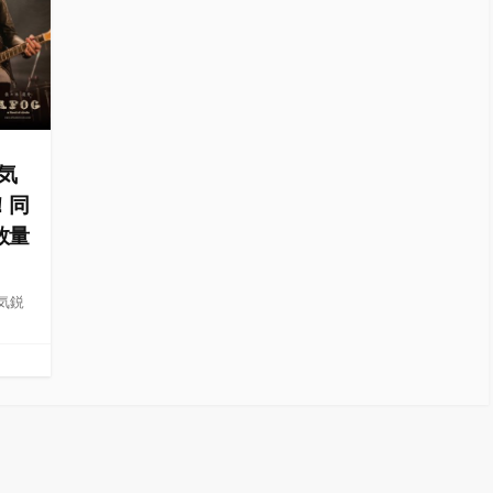
人気
！同
数量
と気鋭