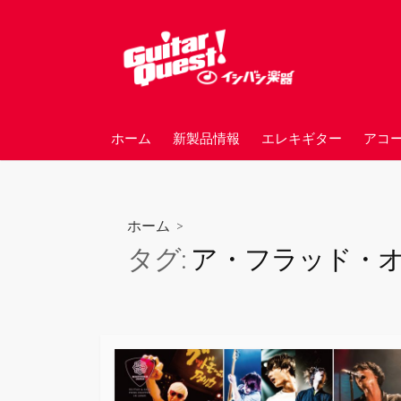
コ
ン
テ
ン
ツ
へ
ホーム
新製品情報
エレキギター
アコ
ス
キ
ッ
プ
ホーム
>
タグ:
ア・フラッド・