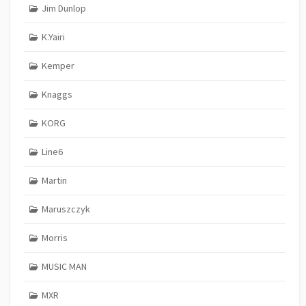
Jim Dunlop
K.Yairi
Kemper
Knaggs
KORG
Line6
Martin
Maruszczyk
Morris
MUSIC MAN
MXR