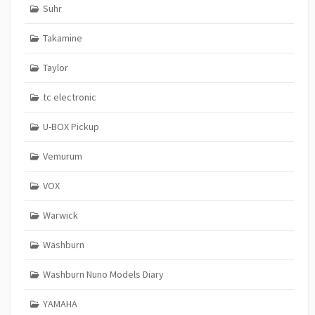
Suhr
Takamine
Taylor
tc electronic
U-BOX Pickup
Vemurum
VOX
Warwick
Washburn
Washburn Nuno Models Diary
YAMAHA