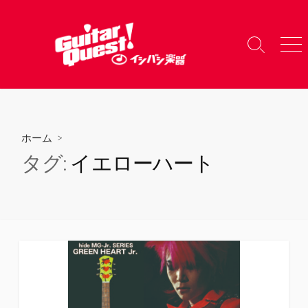
コ
ン
テ
検
メ
ン
索
ニ
ツ
切
ュ
り
ー
へ
替
ス
え
キ
ホーム
>
ッ
タグ:
イエローハート
プ