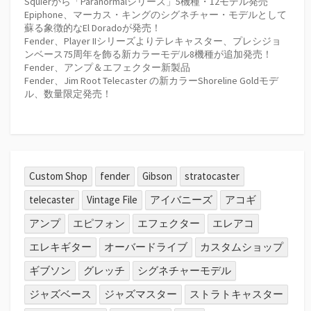
Squierから「Paranormalシリーズ」5機種・12モデル発売
Epiphone、マーカス・キングのシグネチャー・モデルとして
蘇る象徴的なEl Doradoが発売！
Fender、Player IIシリーズよりテレキャスター、プレシジョ
ンベース75周年を飾る新カラーモデル8機種が追加発売！
Fender、アンプ＆エフェクター新製品
Fender、Jim Root Telecaster の新カラーShoreline Goldモデ
ル、数量限定発売！
Custom Shop
fender
Gibson
stratocaster
telecaster
Vintage File
アイバニーズ
アコギ
アンプ
エピフォン
エフェクター
エレアコ
エレキギター
オーバードライブ
カスタムショップ
ギブソン
グレッチ
シグネチャーモデル
ジャズベース
ジャズマスター
ストラトキャスター