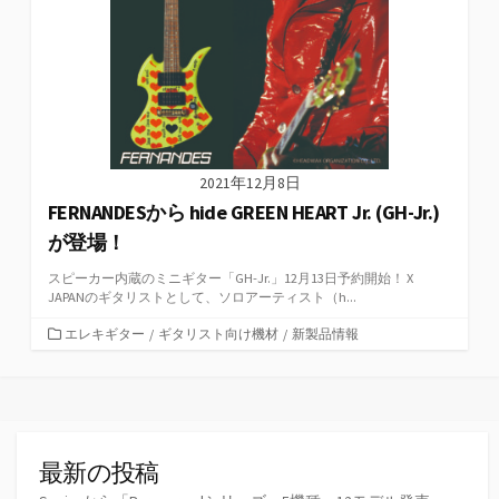
2021年12月8日
FERNANDESから hide GREEN HEART Jr. (GH-Jr.)
が登場！
スピーカー内蔵のミニギター「GH-Jr.」12月13日予約開始！ X
JAPANのギタリストとして、ソロアーティスト（h...
カ
エレキギター
/
ギタリスト向け機材
/
新製品情報
テ
ゴ
リ
ー
最新の投稿