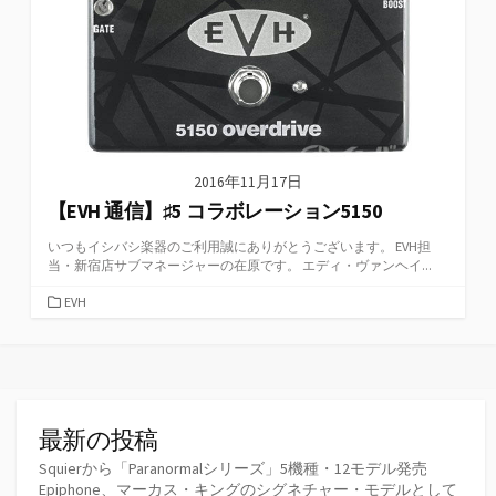
2016年11月17日
【EVH 通信】♯5 コラボレーション5150
いつもイシバシ楽器のご利用誠にありがとうございます。 EVH担
当・新宿店サブマネージャーの在原です。 エディ・ヴァンヘイ...
カ
EVH
テ
ゴ
リ
ー
最新の投稿
Squierから「Paranormalシリーズ」5機種・12モデル発売
Epiphone、マーカス・キングのシグネチャー・モデルとして