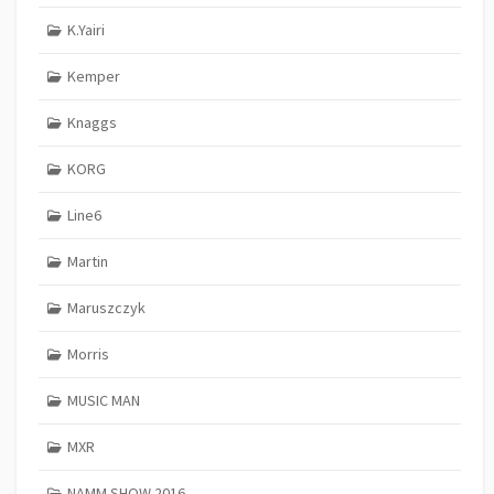
K.Yairi
Kemper
Knaggs
KORG
Line6
Martin
Maruszczyk
Morris
MUSIC MAN
MXR
NAMM SHOW 2016