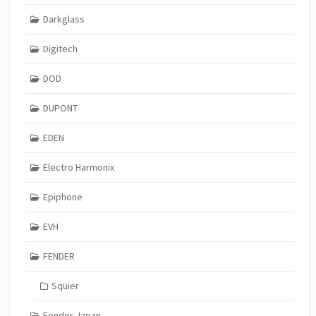
Darkglass
Digitech
DOD
DUPONT
EDEN
Electro Harmonix
Epiphone
EVH
FENDER
Squier
Fender Japan