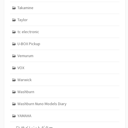
Takamine
Taylor
tc electronic
U-BOX Pickup
Vemurum
VOX
Warwick
Washburn
Washburn Nuno Models Diary
YAMAHA
サイレントギター