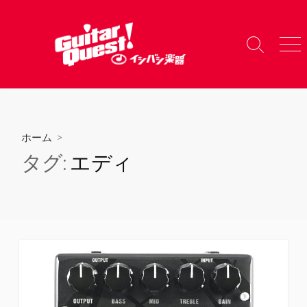
コ
ン
テ
検
メ
ン
索
ニ
ツ
切
ュ
り
ー
へ
替
ス
え
キ
ホーム
>
ッ
タグ:
エディ
プ