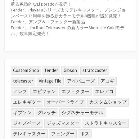
蘇る象徴的なEl Doradoが発売！
Fender、Player IIシリーズよりテレキャスター、プレシジョ
ンベース75周年を飾る新カラーモデル8機種が追加発売！
Fender、アンプ＆エフェクター新製品
Fender、Jim Root Telecaster の新カラーShoreline Goldモデ
ル、数量限定発売！
Custom Shop
fender
Gibson
stratocaster
telecaster
Vintage File
アイバニーズ
アコギ
アンプ
エピフォン
エフェクター
エレアコ
エレキギター
オーバードライブ
カスタムショップ
ギブソン
グレッチ
シグネチャーモデル
ジャズベース
ジャズマスター
ストラトキャスター
テレキャスター
フェンダー
ボス