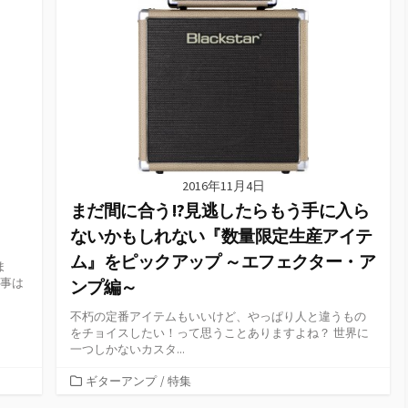
2016年11月4日
まだ間に合う!?見逃したらもう手に入ら
ないかもしれない『数量限定生産アイテ
ム』をピックアップ ～エフェクター・ア
ま
記事は
ンプ編～
不朽の定番アイテムもいいけど、やっぱり人と違うもの
をチョイスしたい！って思うことありますよね？ 世界に
一つしかないカスタ...
カ
ギターアンプ
/
特集
テ