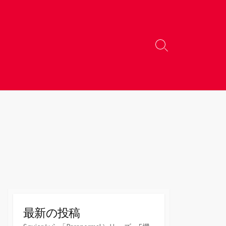
検
索
切
り
替
え
最新の投稿