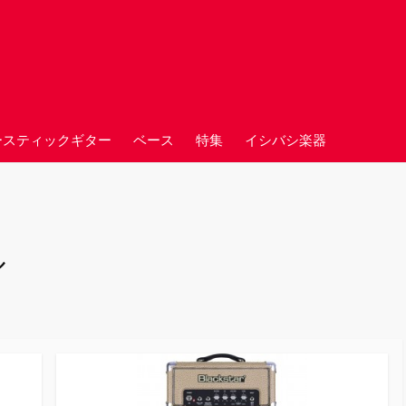
ースティックギター
ベース
特集
イシバシ楽器
ル