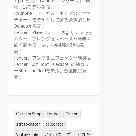
Squierから「Paranormalシリーズ」5機
種・12モデル発売
Epiphone、マーカス・キングのシグネ
チャー・モデルとして蘇る象徴的なEl
Doradoが発売！
Fender、Player IIシリーズよりテレキャ
スター、プレシジョンベース75周年を
飾る新カラーモデル8機種が追加発
売！
Fender、アンプ＆エフェクター新製品
Fender、Jim Root Telecaster の新カラ
ーShoreline Goldモデル、数量限定発
売！
Custom Shop
fender
Gibson
stratocaster
telecaster
Vintage File
アイバニーズ
アコギ