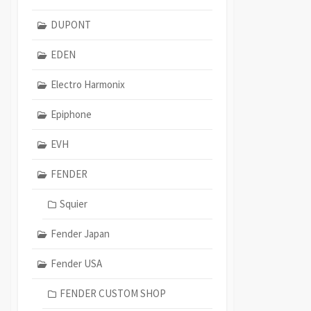
DUPONT
EDEN
Electro Harmonix
Epiphone
EVH
FENDER
Squier
Fender Japan
Fender USA
FENDER CUSTOM SHOP