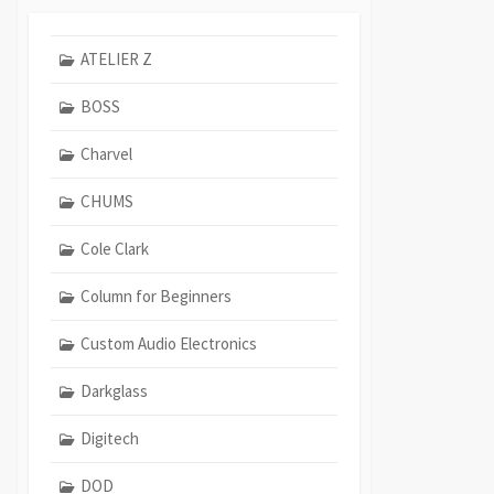
ATELIER Z
BOSS
Charvel
CHUMS
Cole Clark
Column for Beginners
Custom Audio Electronics
Darkglass
Digitech
DOD