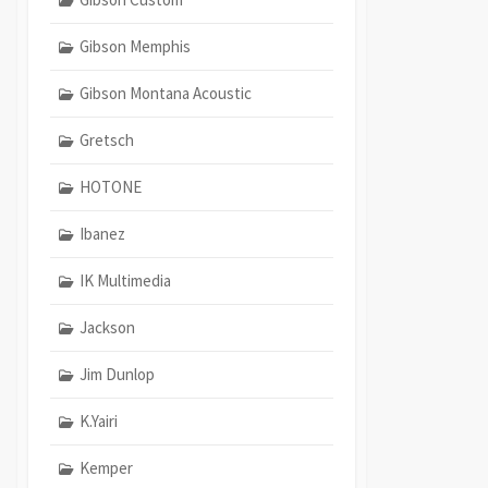
Gibson Memphis
Gibson Montana Acoustic
Gretsch
HOTONE
Ibanez
IK Multimedia
Jackson
Jim Dunlop
K.Yairi
Kemper