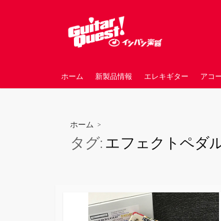
コ
ン
テ
ン
ツ
へ
ホーム
新製品情報
エレキギター
アコ
ス
キ
ッ
プ
ホーム
>
タグ:
エフェクトペダ