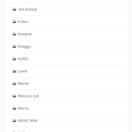
Jim Dunlop
K.Yairi
Kemper
Knaggs
KORG
Line6
Martin
Maruszczyk
Morris
MUSIC MAN