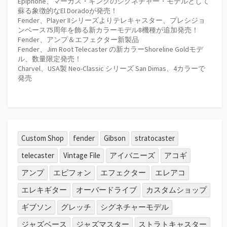
Epiphone、マーカス・キングのシグネチャー・モデルとして
蘇る象徴的なEl Doradoが発売！
Fender、Player IIシリーズよりテレキャスター、プレシジョ
ンベース75周年を飾る新カラーモデル8機種が追加発売！
Fender、アンプ＆エフェクター新製品
Fender、Jim Root Telecaster の新カラーShoreline Goldモデ
ル、数量限定発売！
Charvel、USA製 Neo-Classic シリーズ San Dimas、4カラーで
発売
Custom Shop
fender
Gibson
stratocaster
telecaster
Vintage File
アイバニーズ
アコギ
アンプ
エピフォン
エフェクター
エレアコ
エレキギター
オーバードライブ
カスタムショップ
ギブソン
グレッチ
シグネチャーモデル
ジャズベース
ジャズマスター
ストラトキャスター