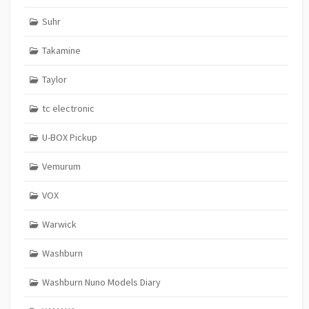
Suhr
Takamine
Taylor
tc electronic
U-BOX Pickup
Vemurum
VOX
Warwick
Washburn
Washburn Nuno Models Diary