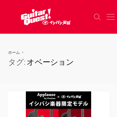
コ
ン
テ
検
メ
ン
索
ニ
ツ
切
ュ
り
ー
へ
替
ス
え
キ
ホーム
>
ッ
タグ:
オベーション
プ