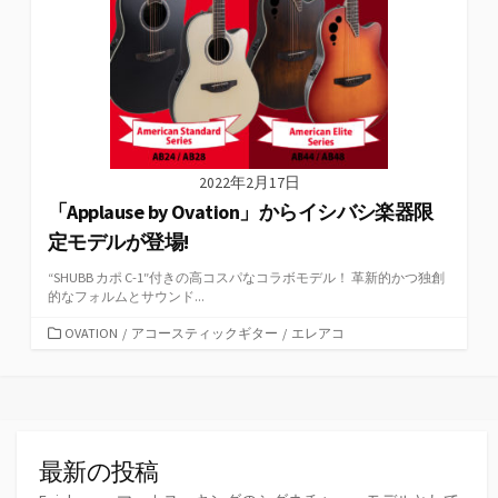
2022年2月17日
「Applause by Ovation」からイシバシ楽器限
定モデルが登場!
“SHUBB カポ C-1″付きの高コスパなコラボモデル！ 革新的かつ独創
的なフォルムとサウンド...
カ
OVATION
/
アコースティックギター
/
エレアコ
テ
ゴ
リ
ー
最新の投稿