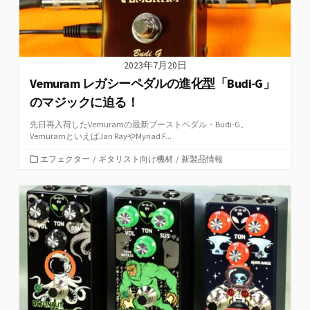
2023年7月20日
Vemuram レガシーペダルの進化型「Budi-G」
のマジックに迫る！
先日再入荷したVemuramの最新ブーストペダル・Budi-G。
VemuramといえばJan RayやMyriad F...
カ
エフェクター
/
ギタリスト向け機材
/
新製品情報
テ
ゴ
リ
ー