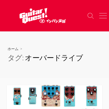
コ
ン
テ
検
メ
ン
索
ニ
ツ
切
ュ
り
ー
へ
替
ス
え
キ
ホーム
>
ッ
タグ:
オーバードライブ
プ