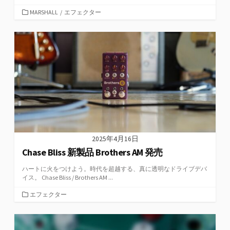
カ
MARSHALL
/
エフェクター
テ
ゴ
リ
ー
2025年4月16日
Chase Bliss 新製品 Brothers AM 発売
ハートに火をつけよう。時代を超越する、真に透明なドライブデバ
イス。 Chase Bliss / Brothers AM ...
カ
エフェクター
テ
ゴ
リ