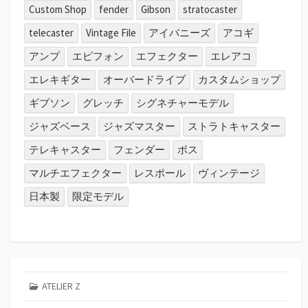
Custom Shop
fender
Gibson
stratocaster
telecaster
Vintage File
アイバニーズ
アコギ
アンプ
エピフォン
エフェクター
エレアコ
エレキギター
オーバードライブ
カスタムショップ
ギブソン
グレッチ
シグネチャーモデル
ジャズベース
ジャズマスター
ストラトキャスター
テレキャスター
フェンダー
ボス
マルチエフェクター
レスポール
ヴィンテージ
日本製
限定モデル
ATELIER Z