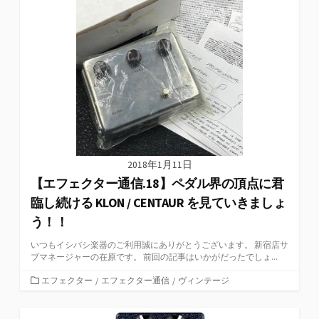
ー
2018年1月11日
【エフェクター通信.18】ペダル界の頂点に君
臨し続ける KLON / CENTAUR を見ていきましょ
う！！
いつもイシバシ楽器のご利用誠にありがとうございます。 新宿店サ
ブマネージャーの在原です。 前回の記事はいかがだったでしょ...
カ
エフェクター
/
エフェクター通信
/
ヴィンテージ
テ
ゴ