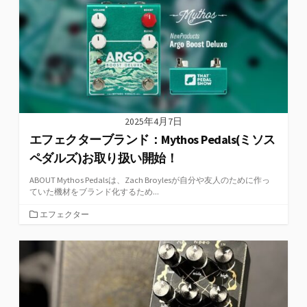
ー
2025年4月7日
エフェクターブランド：Mythos Pedals(ミソス
ペダルズ)お取り扱い開始！
ABOUT Mythos Pedalsは、Zach Broylesが自分や友人のために作っ
ていた機材をブランド化するため...
カ
エフェクター
テ
ゴ
リ
ー