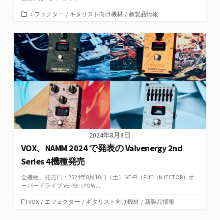
カ
エフェクター
/
ギタリスト向け機材
/
新製品情報
テ
ゴ
リ
ー
2024年8月8日
VOX、NAMM 2024 で発表の Valvenergy 2nd
Series 4機種発売
全機種、発売日：2024年8月10日（土） VE-FI（FUEL INJECTOR）オ
ーバードライブ VE-PB（POW...
カ
VOX
/
エフェクター
/
ギタリスト向け機材
/
新製品情報
テ
ゴ