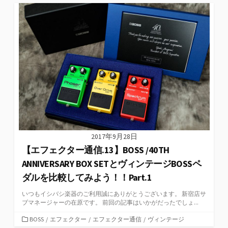
リ
ー
2017年9月28日
【エフェクター通信.13】BOSS /40TH
ANNIVERSARY BOX SETとヴィンテージBOSSペ
ダルを比較してみよう！！Part.1
いつもイシバシ楽器のご利用誠にありがとうございます。 新宿店サ
ブマネージャーの在原です。 前回の記事はいかがだったでしょ...
カ
BOSS
/
エフェクター
/
エフェクター通信
/
ヴィンテージ