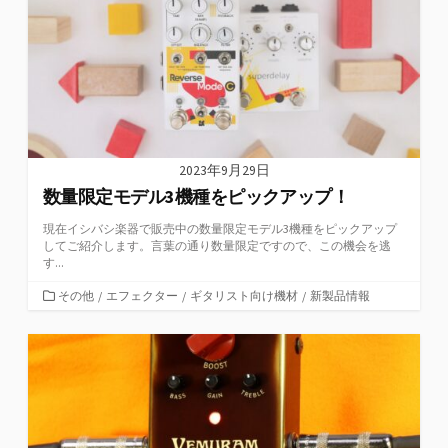
2023年9月29日
数量限定モデル3機種をピックアップ！
現在イシバシ楽器で販売中の数量限定モデル3機種をピックアップ
してご紹介します。言葉の通り数量限定ですので、この機会を逃
す...
カ
その他
/
エフェクター
/
ギタリスト向け機材
/
新製品情報
テ
ゴ
リ
ー