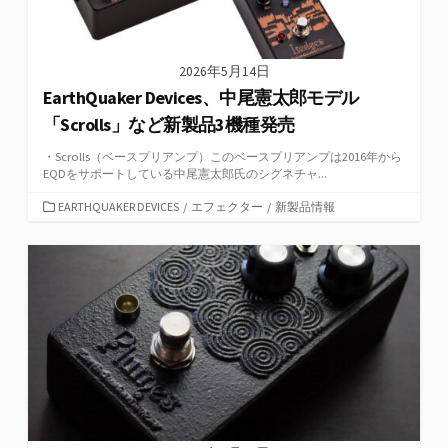
2026年5月14日
EarthQuaker Devices、中尾憲太郎モデル
「Scrolls」など新製品3機種発売
・Scrolls（ベースプリアンプ）このベースプリアンプは2016年から
EQDをサポートしている中尾憲太郎氏のシグネチャ...
カ
EARTHQUAKER DEVICES
/
エフェクター
/
新製品情報
テ
ゴ
リ
ー