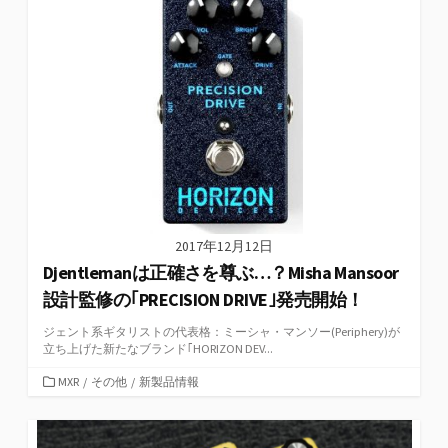
リ
ー
2017年12月12日
Djentlemanは正確さを尊ぶ…？Misha Mansoor
設計監修の｢PRECISION DRIVE｣発売開始！
ジェント系ギタリストの代表格：ミーシャ・マンソー(Periphery)が
立ち上げた新たなブランド｢HORIZON DEV...
カ
MXR
/
その他
/
新製品情報
テ
ゴ
リ