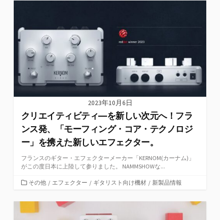
リ
ー
2023年10月6日
クリエイティビティ―を新しい次元へ！フラ
ンス発、「モーフィング・コア・テクノロジ
ー」を携えた新しいエフェクター。
フランスのギター・エフェクターメーカー「KERNOM(カーナム)」
がこの度日本に上陸して参りました。 NAMMSHOWな...
カ
その他
/
エフェクター
/
ギタリスト向け機材
/
新製品情報
テ
ゴ
リ
ー