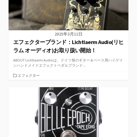
2025年3月11日
エフェクターブランド：Lichtlaerm Audio(リヒ
ラム オーディオ)お取り扱い開始！
ABOUT Lichtlaerm Audioは、ドイツ発のギター＆ベース用ハイゲイ
ンハンドメイドエフェクトペダルブランド...
カ
エフェクター
テ
ゴ
リ
ー