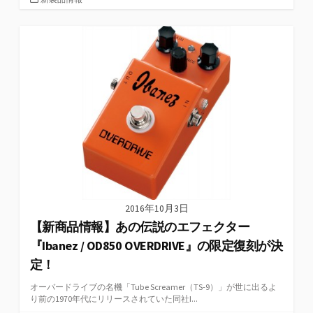
テ
ゴ
リ
ー
2016年10月3日
【新商品情報】あの伝説のエフェクター
『Ibanez / OD850 OVERDRIVE』の限定復刻が決
定！
オーバードライブの名機「Tube Screamer（TS-9）」が世に出るよ
り前の1970年代にリリースされていた同社I...