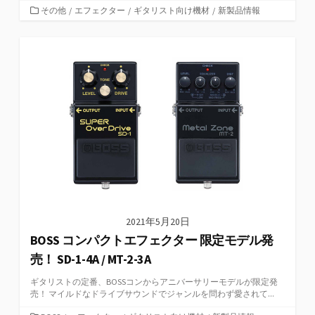
カ
その他
/
エフェクター
/
ギタリスト向け機材
/
新製品情報
テ
ゴ
リ
ー
2021年5月20日
BOSS コンパクトエフェクター 限定モデル発
売！ SD-1-4A / MT-2-3A
ギタリストの定番、BOSSコンからアニバーサリーモデルが限定発
売！ マイルドなドライブサウンドでジャンルを問わず愛されて...