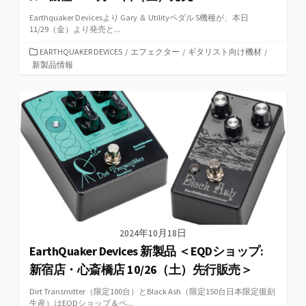
Earthquaker Devicesより Gary ＆ Utilityペダル 5機種が、本日
11/29（金）より発売と...
カ
EARTHQUAKER DEVICES
/
エフェクター
/
ギタリスト向け機材
/
テ
新製品情報
ゴ
リ
ー
2024年10月18日
EarthQuaker Devices 新製品 ＜EQDショップ:
新宿店・心斎橋店 10/26（土）先行販売＞
Dirt Transmitter（限定100台）とBlack Ash（限定150台日本限定復刻
生産）はEQDショップ＆ペ...