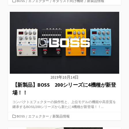
カ
BOSS
/
エフェクター
/
ギタリスト向け機材
/
新製品情報
テ
ゴ
リ
ー
2019年10月14日
【新製品】BOSS 200シリーズに4機種が新登
場！！
コンパクトエフェクターの操作性と、上位モデルの機能や高音質を
継承するBOSS/200シリーズから新たに4機種が新登場！！...
カ
BOSS
/
エフェクター
/
新製品情報
テ
ゴ