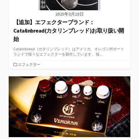
2025年3月10日
【追加】エフェクターブランド：
Catalinbread(カタリンブレッド)お取り扱い開
始
Catalinbread（カタリンブレッド）はアメリカ、オレゴン州ポート
ランドで様々なエフェクターを製作しています。 様...
カ
エフェクター
テ
ゴ
リ
ー