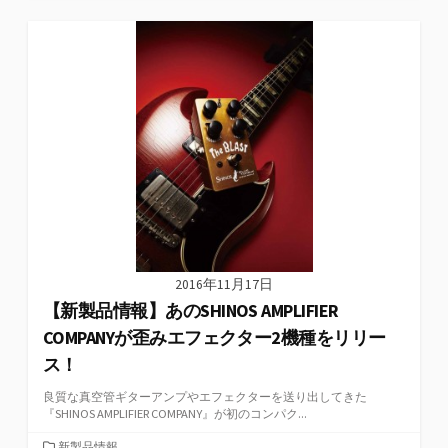
テ
ゴ
リ
ー
2016年11月17日
【新製品情報】あのSHINOS AMPLIFIER
COMPANYが歪みエフェクター2機種をリリー
ス！
良質な真空管ギターアンプやエフェクターを送り出してきた
『SHINOS AMPLIFIER COMPANY』が初のコンパク...
カ
新製品情報