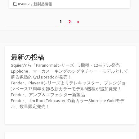
カ
IBANEZ
/
新製品情報
テ
ゴ
投
1
2
»
リ
ー
稿
の
ペ
最新の投稿
ー
Squierから「Paranormalシリーズ」5機種・12モデル発売
Epiphone、マーカス・キングのシグネチャー・モデルとして
ジ
蘇る象徴的なEl Doradoが発売！
Fender、Player IIシリーズよりテレキャスター、プレシジョ
送
ンベース75周年を飾る新カラーモデル8機種が追加発売！
Fender、アンプ＆エフェクター新製品
り
Fender、Jim Root Telecaster の新カラーShoreline Goldモデ
ル、数量限定発売！