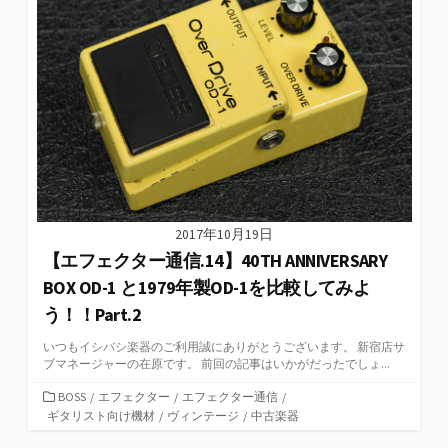
ー
2017年10月19日
【エフェクター通信.14】40TH ANNIVERSARY
BOX OD-1 と1979年製OD-1を比較してみよ
う！！Part.2
いつもイシバシ楽器のご利用誠にありがとうございます。 新宿店サ
ブマネージャーの在原です。 前回の記事はいかがだったでしょ...
カ
BOSS
/
エフェクター
/
エフェクター通信
/
テ
ギタリスト向け機材
/
ヴィンテージ
/
中古楽器
ゴ