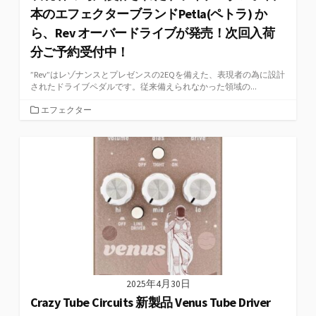
本のエフェクターブランドPetla(ペトラ) か
ら、Rev オーバードライブが発売！次回入荷
分ご予約受付中！
”Rev”はレゾナンスとプレゼンスの2EQを備えた、表現者の為に設計
されたドライブペダルです。従来備えられなかった領域の...
カ
エフェクター
テ
ゴ
リ
ー
2025年4月30日
Crazy Tube Circuits 新製品 Venus Tube Driver