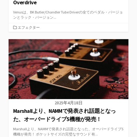
Overdrive
Venusは、BK Butler/Chandler Tube Driverの全てのペダル・バージョ
ンとラック・バージョン...
カ
エフェクター
テ
ゴ
リ
ー
2025年4月18日
Marshallより、NAMMで発表され話題となっ
た、オーバードライブ5機種が発売！
Marshallより、NAMMで発表され話題となった、オーバードライブ5
機種が発売！ ポケットサイズの完璧なサウンド 有...