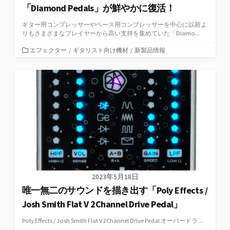
「Diamond Pedals」が鮮やかに復活！
ギター用コンプレッサーやベース用コンプレッサーを中心に以前よ
りもさまざまなプレイヤーから高い支持を集めていた「Diamo...
カ
エフェクター
/
ギタリスト向け機材
/
新製品情報
テ
ゴ
リ
ー
2023年5月18日
唯一無二のサウンドを描き出す「Poly Effects /
Josh Smith Flat V 2Channel Drive Pedal」
Poly Effects / Josh Smith Flat V 2Channel Drive Pedal オーバードラ...