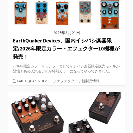
2026年6月21日
EarthQuaker Devices、国内イシバシ楽器限
定/2026年限定カラー・エフェクター10機種が
発売！
2026年限定カラーリミテッドとしてイシバシ楽器限定販売モデルが
登場！あの人気モデルが特別カラーになってやってきました。...
カ
EARTHQUAKER DEVICES
/
エフェクター
/
新製品情報
テ
ゴ
リ
ー