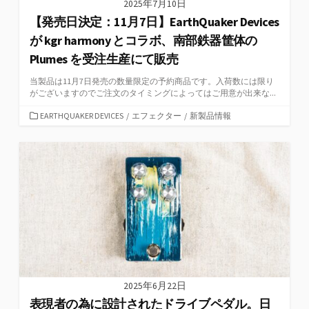
2025年7月10日
【発売日決定：11月7日】EarthQuaker Devices
が kgr harmony とコラボ、南部鉄器筐体の
Plumes を受注生産にて販売
当製品は11月7日発売の数量限定の予約商品です。入荷数には限り
がございますのでご注文のタイミングによってはご用意が出来な...
カ
EARTHQUAKER DEVICES
/
エフェクター
/
新製品情報
テ
ゴ
リ
ー
2025年6月22日
表現者の為に設計されたドライブペダル。日