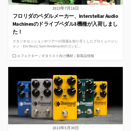
2023年7月16日
フロリダのペダルメーカー、Interstellar Audio
Machinesのドライブペダル3機種が入荷しまし
た！
スタジオセッションやツアーの現場を知り尽くしたプロミュージシ
ャン・Eric BiceとSam Hindmarshのコンビ...
カ
エフェクター
/
ギタリスト向け機材
/
新製品情報
テ
ゴ
リ
ー
2023年5月30日