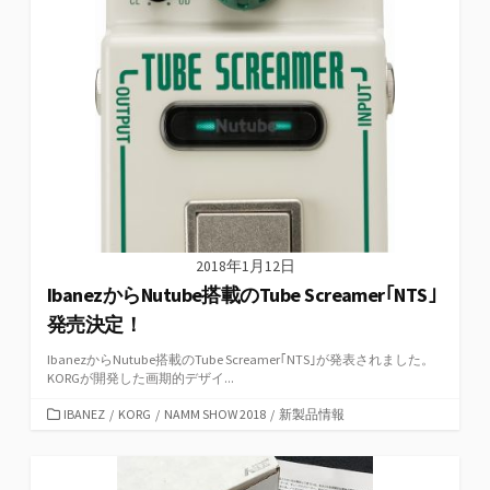
ー
2018年1月12日
IbanezからNutube搭載のTube Screamer｢NTS｣
発売決定！
IbanezからNutube搭載のTube Screamer｢NTS｣が発表されました。
KORGが開発した画期的デザイ...
カ
IBANEZ
/
KORG
/
NAMM SHOW 2018
/
新製品情報
テ
ゴ
リ