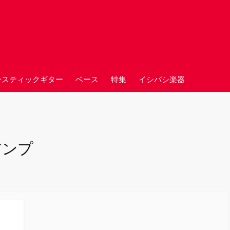
ースティックギター
ベース
特集
イシバシ楽器
アンプ