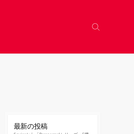
検
索
切
り
替
え
最新の投稿