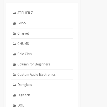
ATELIER Z
BOSS
Charvel
CHUMS
Cole Clark
Column for Beginners
Custom Audio Electronics
Darkglass
Digitech
DOD