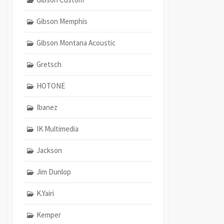
Gibson Memphis
Gibson Montana Acoustic
Gretsch
HOTONE
Ibanez
IK Multimedia
Jackson
Jim Dunlop
K.Yairi
Kemper