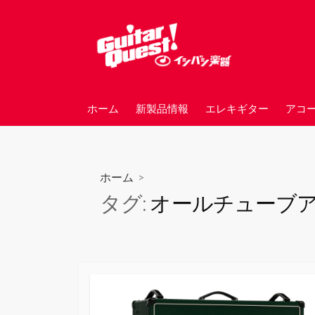
コ
ン
テ
ン
ツ
へ
ホーム
新製品情報
エレキギター
アコ
ス
キ
ッ
プ
ホーム
>
タグ:
オールチューブ