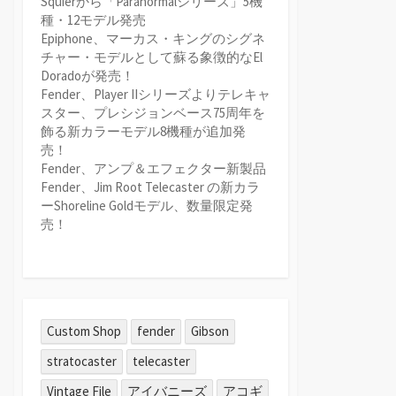
Squierから「Paranormalシリーズ」5機
種・12モデル発売
Epiphone、マーカス・キングのシグネ
チャー・モデルとして蘇る象徴的なEl
Doradoが発売！
Fender、Player IIシリーズよりテレキャ
スター、プレシジョンベース75周年を
飾る新カラーモデル8機種が追加発
売！
Fender、アンプ＆エフェクター新製品
Fender、Jim Root Telecaster の新カラ
ーShoreline Goldモデル、数量限定発
売！
Custom Shop
fender
Gibson
stratocaster
telecaster
Vintage File
アイバニーズ
アコギ