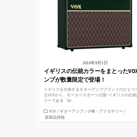
2016年9月1日
イギリスの伝統カラーをまとったVO
ンプが数量限定で登場！
イギリスを代表するギターアンプブランドのひとつ
るVOXから、モータースポーツの国･イギリスの伝統
ラーである「Br...
カ
VOX
/
ギターアンプ
/
小物・アクセサリー
/
テ
新製品情報
ゴ
リ
ー