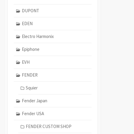
DUPONT
EDEN
Electro Harmonix
Epiphone
EVH
FENDER
Squier
Fender Japan
Fender USA
FENDER CUSTOM SHOP