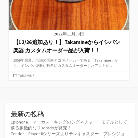
2022年11月30日
【12/26追加あり！】Takamineからイシバシ
楽器 カスタムオーダー品が入荷！！
1959年創業、老舗の国産アコギメーカーである「Takamine」か
ら、イシバシ楽器が独自にカスタムオーダーしたアコギが...
カ
TAKAMINE
テ
ゴ
リ
ー
最新の投稿
Epiphone、マーカス・キングのシグネチャー・モデルとして
蘇る象徴的なEl Doradoが発売！
Fender、Player IIシリーズよりテレキャスター、プレシジョ