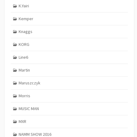
K.Yairi
Kemper
Knaggs
KORG
Line6
Martin
Maruszczyk
Morris
MUSIC MAN
MXR
NAMM SHOW 2016