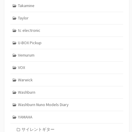
Takamine
Taylor
tc electronic
U-BOX Pickup
Vemurum
VOX
Warwick
Washburn
Washburn Nuno Models Diary
YAMAHA
サイレントギター