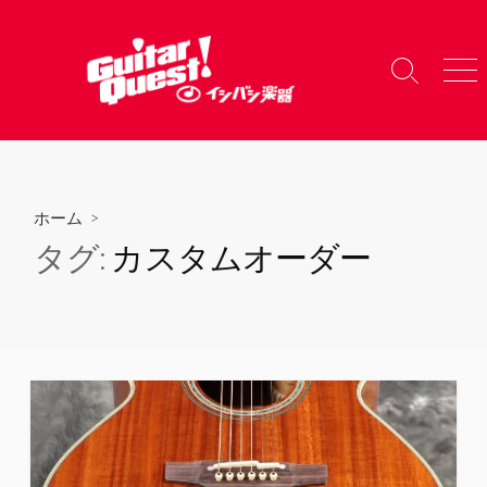
コ
ン
テ
検
メ
ン
索
ニ
ツ
切
ュ
り
ー
へ
替
ス
え
キ
ホーム
>
ッ
タグ:
カスタムオーダー
プ