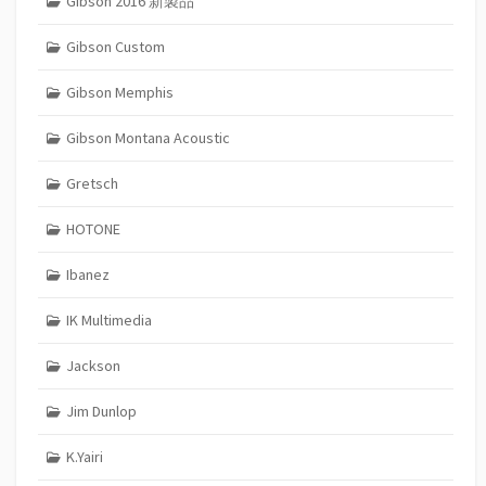
Gibson 2016 新製品
Gibson Custom
Gibson Memphis
Gibson Montana Acoustic
Gretsch
HOTONE
Ibanez
IK Multimedia
Jackson
Jim Dunlop
K.Yairi