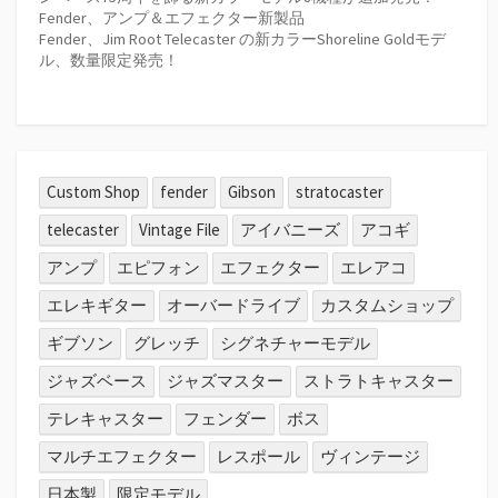
Fender、アンプ＆エフェクター新製品
Fender、Jim Root Telecaster の新カラーShoreline Goldモデ
ル、数量限定発売！
Custom Shop
fender
Gibson
stratocaster
telecaster
Vintage File
アイバニーズ
アコギ
アンプ
エピフォン
エフェクター
エレアコ
エレキギター
オーバードライブ
カスタムショップ
ギブソン
グレッチ
シグネチャーモデル
ジャズベース
ジャズマスター
ストラトキャスター
テレキャスター
フェンダー
ボス
マルチエフェクター
レスポール
ヴィンテージ
日本製
限定モデル