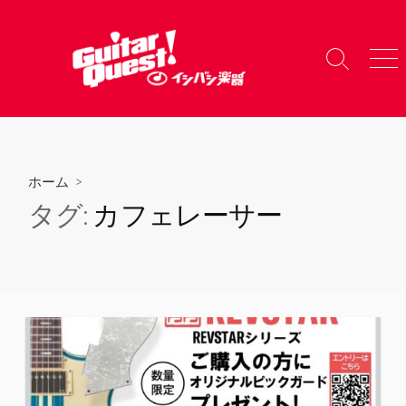
コ
ン
テ
検
メ
ン
索
ニ
ツ
切
ュ
り
ー
へ
替
ス
え
キ
ホーム
>
ッ
タグ:
カフェレーサー
プ