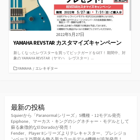
2022年5月27日
YAMAHA REVSTAR カスタマイズキャンペーン
新しくなったレヴスターを買ってピックガードをGET！ 期間中、対
象の YAMAHA REVSTAR（ヤマハ レヴスター）...
カ
YAMAHA
/
エレキギター
テ
ゴ
リ
ー
最新の投稿
Squierから「Paranormalシリーズ」5機種・12モデル発売
Epiphone、マーカス・キングのシグネチャー・モデルとして
蘇る象徴的なEl Doradoが発売！
Fender、Player IIシリーズよりテレキャスター、プレシジョ
ンベース75周年を飾る新カラーモデル8機種が追加発売！