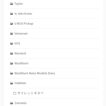
Taylor
tc electronic
U-BOX Pickup
Vemurum
VOX
Warwick
Washburn
Washburn Nuno Models Diary
YAMAHA
サイレントギター
Zemaitis