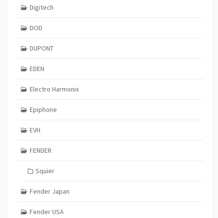
Digitech
DOD
DUPONT
EDEN
Electro Harmonix
Epiphone
EVH
FENDER
Squier
Fender Japan
Fender USA