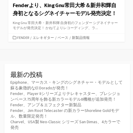
Fenderより、King Gnu常田大希＆新井和輝自
身初となるシグネイチャーモデル発売決定！
King Gnu 常田大希・新井和輝 自身初のフェンダー シグネイチャー
モデルが発売決定！ かねてよりレコーディング、ラ...
カ
FENDER
/
エレキギター
/
ベース
/
新製品情報
テ
ゴ
リ
ー
最新の投稿
Epiphone、マーカス・キングのシグネチャー・モデルとして
蘇る象徴的なEl Doradoが発売！
Fender、Player IIシリーズよりテレキャスター、プレシジョ
ンベース75周年を飾る新カラーモデル8機種が追加発売！
Fender、アンプ＆エフェクター新製品
Fender、Jim Root Telecaster の新カラーShoreline Goldモデ
ル、数量限定発売！
Charvel、USA製 Neo-Classic シリーズ San Dimas、4カラーで
発売