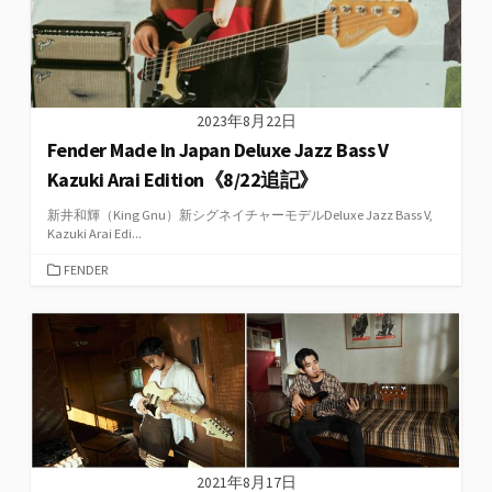
2023年8月22日
Fender Made In Japan Deluxe Jazz Bass V
Kazuki Arai Edition《8/22追記》
新井和輝（King Gnu）新シグネイチャーモデルDeluxe Jazz Bass V,
Kazuki Arai Edi...
カ
FENDER
テ
ゴ
リ
ー
2021年8月17日