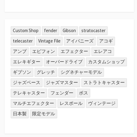
Custom Shop
fender
Gibson
stratocaster
telecaster
Vintage File
アイバニーズ
アコギ
アンプ
エピフォン
エフェクター
エレアコ
エレキギター
オーバードライブ
カスタムショップ
ギブソン
グレッチ
シグネチャーモデル
ジャズベース
ジャズマスター
ストラトキャスター
テレキャスター
フェンダー
ボス
マルチエフェクター
レスポール
ヴィンテージ
日本製
限定モデル