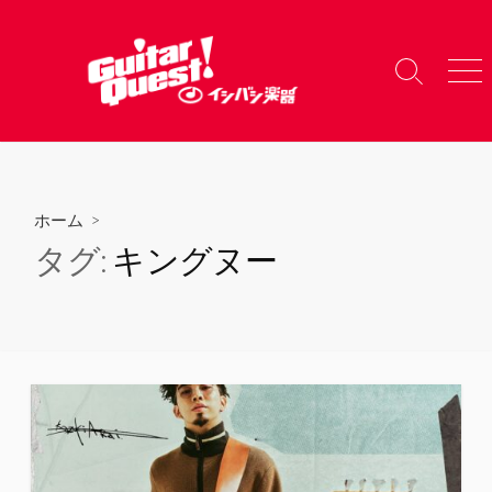
コ
ン
テ
検
メ
ン
索
ニ
ツ
切
ュ
り
ー
へ
替
ス
え
キ
ホーム
>
ッ
タグ:
キングヌー
プ