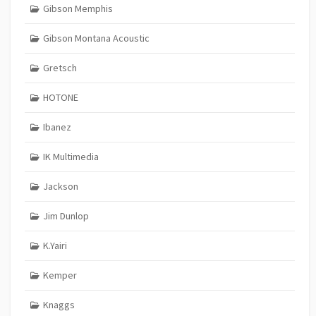
Gibson Memphis
Gibson Montana Acoustic
Gretsch
HOTONE
Ibanez
IK Multimedia
Jackson
Jim Dunlop
K.Yairi
Kemper
Knaggs