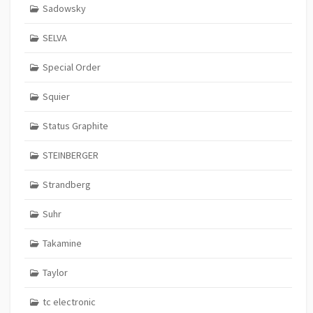
Sadowsky
SELVA
Special Order
Squier
Status Graphite
STEINBERGER
Strandberg
Suhr
Takamine
Taylor
tc electronic