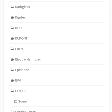
Darkglass
Digitech
DOD
DUPONT
EDEN
Electro Harmonix
Epiphone
EVH
FENDER
Squier
Fender Japan