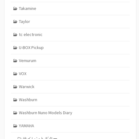
Takamine
Taylor
tc electronic
U-BOX Pickup
Vemurum
VOX
Warwick
Washburn
Washburn Nuno Models Diary
YAMAHA
サイレントギター