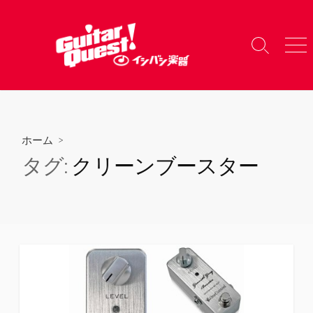
コ
ン
テ
検
メ
ン
索
ニ
ツ
切
ュ
り
ー
へ
替
ス
え
キ
ホーム
>
ッ
タグ:
クリーンブースター
プ