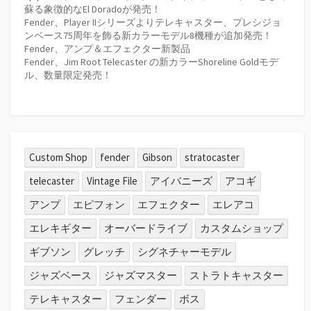
蘇る象徴的なEl Doradoが発売！
Fender、Player IIシリーズよりテレキャスター、プレシジョ
ンベース75周年を飾る新カラーモデル8機種が追加発売！
Fender、アンプ＆エフェクター新製品
Fender、Jim Root Telecaster の新カラーShoreline Goldモデ
ル、数量限定発売！
Custom Shop
fender
Gibson
stratocaster
telecaster
Vintage File
アイバニーズ
アコギ
アンプ
エピフォン
エフェクター
エレアコ
エレキギター
オーバードライブ
カスタムショップ
ギブソン
グレッチ
シグネチャーモデル
ジャズベース
ジャズマスター
ストラトキャスター
テレキャスター
フェンダー
ボス