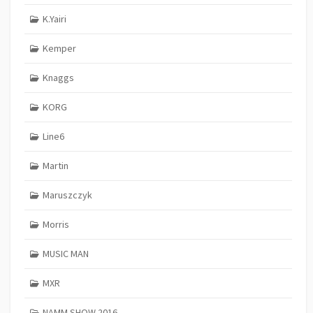
K.Yairi
Kemper
Knaggs
KORG
Line6
Martin
Maruszczyk
Morris
MUSIC MAN
MXR
NAMM SHOW 2016