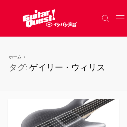
コ
ン
テ
検
メ
ン
索
ニ
ツ
切
ュ
り
ー
へ
替
ス
え
キ
ホーム
>
ッ
タグ:
ゲイリー・ウィリス
プ