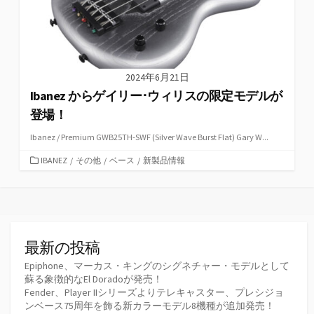
2024年6月21日
Ibanez からゲイリー･ウィリスの限定モデルが
登場！
Ibanez / Premium GWB25TH-SWF (Silver Wave Burst Flat) Gary W...
カ
IBANEZ
/
その他
/
ベース
/
新製品情報
テ
ゴ
リ
ー
最新の投稿
Epiphone、マーカス・キングのシグネチャー・モデルとして
蘇る象徴的なEl Doradoが発売！
Fender、Player IIシリーズよりテレキャスター、プレシジョ
ンベース75周年を飾る新カラーモデル8機種が追加発売！