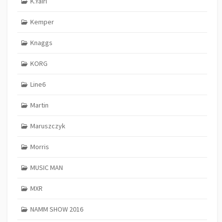
K.Yairi
Kemper
Knaggs
KORG
Line6
Martin
Maruszczyk
Morris
MUSIC MAN
MXR
NAMM SHOW 2016