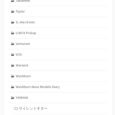
Takamine
Taylor
tc electronic
U-BOX Pickup
Vemurum
VOX
Warwick
Washburn
Washburn Nuno Models Diary
YAMAHA
サイレントギター