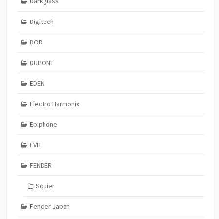
Darkglass
Digitech
DOD
DUPONT
EDEN
Electro Harmonix
Epiphone
EVH
FENDER
Squier
Fender Japan