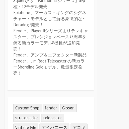
Squierから「Paranormalシリーズ」5機
種・12モデル発売
Epiphone、マーカス・キングのシグネ
チャー・モデルとして蘇る象徴的なEl
Doradoが発売！
Fender、Player IIシリーズよりテレキャ
スター、プレシジョンベース75周年を
飾る新カラーモデル8機種が追加発
売！
Fender、アンプ＆エフェクター新製品
Fender、Jim Root Telecaster の新カラ
ーShoreline Goldモデル、数量限定発
売！
Custom Shop
fender
Gibson
stratocaster
telecaster
Vintage File
アイバニーズ
アコギ