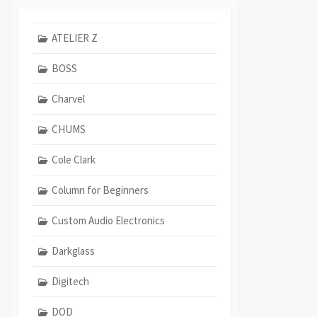
ATELIER Z
BOSS
Charvel
CHUMS
Cole Clark
Column for Beginners
Custom Audio Electronics
Darkglass
Digitech
DOD