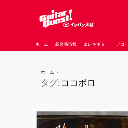
コ
ン
テ
ン
ツ
へ
ホーム
新製品情報
エレキギター
アコ
ス
キ
ッ
プ
ホーム
>
タグ:
ココボロ