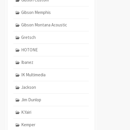
Gibson Memphis
Gibson Montana Acoustic
Gretsch
HOTONE
Ibanez
IK Multimedia
Jackson
Jim Dunlop
K.Yairi
Kemper