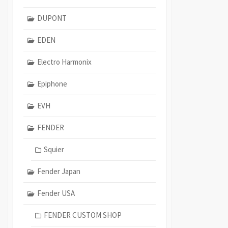
DUPONT
EDEN
Electro Harmonix
Epiphone
EVH
FENDER
Squier
Fender Japan
Fender USA
FENDER CUSTOM SHOP