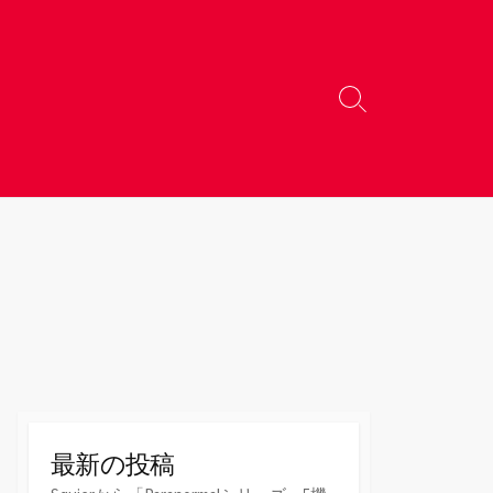
検
索
切
り
替
え
最新の投稿