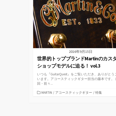
2016年9月15日
世界的トップブランドMartinのカス
ショップモデルに迫る！ vol.3
いつも『GuitarQuest』をご覧いただき、ありがとう
います。アコースティックギター担当の藤本です。 
回・前々...
カ
MARTIN
/
アコースティックギター
/
特集
テ
ゴ
リ
ー