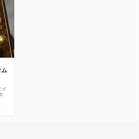
タム
ござ
前