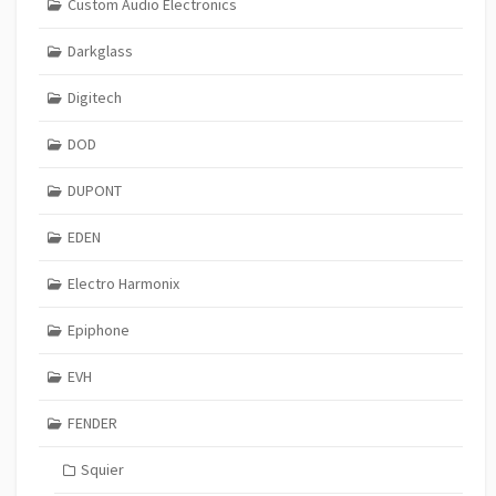
Custom Audio Electronics
Darkglass
Digitech
DOD
DUPONT
EDEN
Electro Harmonix
Epiphone
EVH
FENDER
Squier