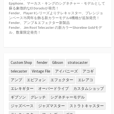
Epiphone、マーカス・キングのシグネチャー・モデルとして
蘇る象徴的なEl Doradoが発売！
Fender、Player IIシリーズよりテレキャスター、プレシジョ
ンベース75周年を飾る新カラーモデル8機種が追加発売！
Fender、アンプ＆エフェクター新製品
Fender、Jim Root Telecaster の新カラーShoreline Goldモデ
ル、数量限定発売！
Custom Shop
fender
Gibson
stratocaster
telecaster
Vintage File
アイバニーズ
アコギ
アンプ
エピフォン
エフェクター
エレアコ
エレキギター
オーバードライブ
カスタムショップ
ギブソン
グレッチ
シグネチャーモデル
ジャズベース
ジャズマスター
ストラトキャスター