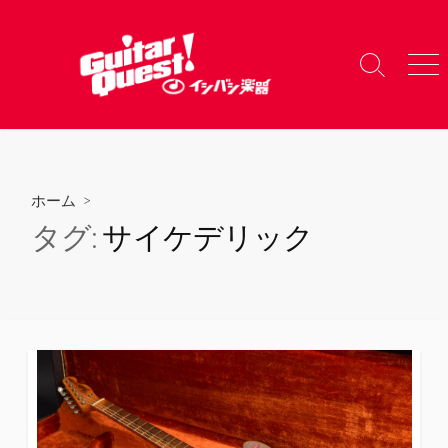
コ
ン
テ
検
メ
ン
索
ニ
ツ
切
ュ
り
ー
へ
替
ス
え
キ
ホーム
>
ッ
タグ:
サイケデリック
プ