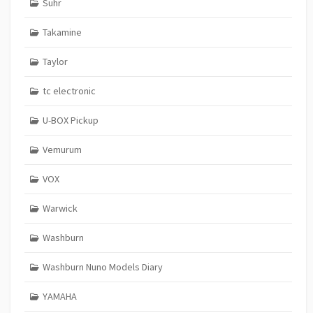
Suhr
Takamine
Taylor
tc electronic
U-BOX Pickup
Vemurum
VOX
Warwick
Washburn
Washburn Nuno Models Diary
YAMAHA