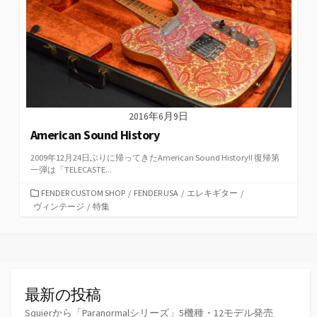
2016年6月9日
American Sound History
2009年12月24日ぶりに帰ってきたAmerican Sound History!! 復帰第
一弾は「TELECASTE...
カ
FENDER CUSTOM SHOP
/
FENDER USA
/
エレキギター
/
テ
ヴィンテージ
/
特集
ゴ
リ
ー
最新の投稿
Squierから「Paranormalシリーズ」5機種・12モデル発売