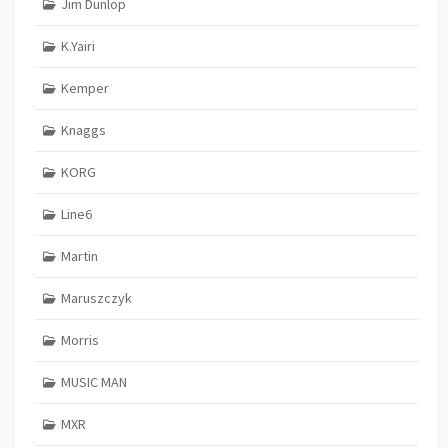
Jim Dunlop
K.Yairi
Kemper
Knaggs
KORG
Line6
Martin
Maruszczyk
Morris
MUSIC MAN
MXR