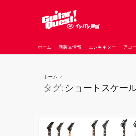
コ
ン
テ
ン
ツ
へ
ホーム
新製品情報
エレキギター
アコ
ス
キ
ッ
プ
ホーム
>
タグ:
ショートスケー