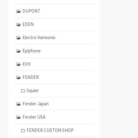
DUPONT
EDEN
Electro Harmonix
Epiphone
EVH
FENDER
Squier
Fender Japan
Fender USA
FENDER CUSTOM SHOP