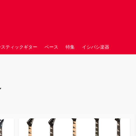
ースティックギター
ベース
特集
イシバシ楽器
ル