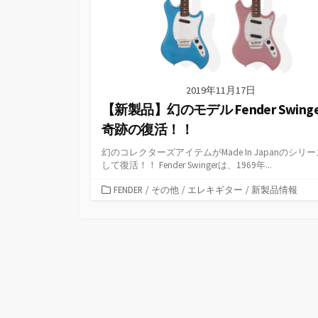
2019年11月17日
【新製品】幻のモデル Fender Swing
奇跡の復活！！
幻のコレクターズアイテムがMade In Japanのシリ
して復活！！ Fender Swingerは、1969年...
カ
FENDER
/
その他
/
エレキギター
/
新製品情報
テ
ゴ
リ
ー