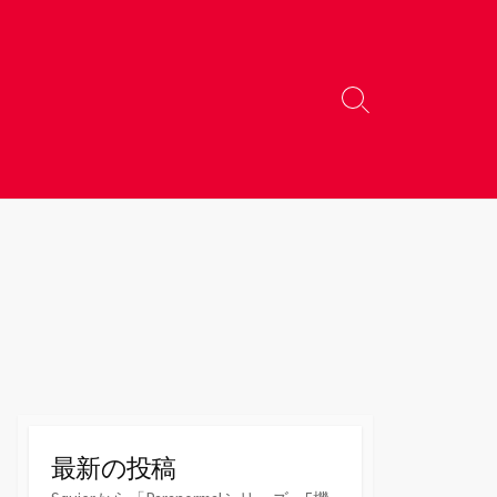
検
索
切
り
替
え
最新の投稿