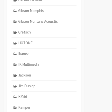
Gibson Memphis
Gibson Montana Acoustic
Gretsch
HOTONE
Ibanez
IK Multimedia
Jackson
Jim Dunlop
K.Yairi
Kemper