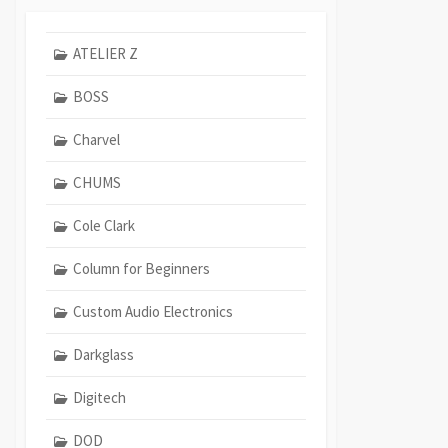
ATELIER Z
BOSS
Charvel
CHUMS
Cole Clark
Column for Beginners
Custom Audio Electronics
Darkglass
Digitech
DOD