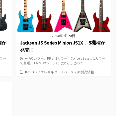
2024年9月20日
機種が
Jackson JS Series Minion JS1X 、5機種が
発売！
カラー
Dinky が2カラー、RR が2カラー、Concert Bass が1カラー
で登場。 HR＆HMシーンには欠くことので...
カ
JACKSON
/
エレキギター
/
ベース
/
新製品情報
テ
ゴ
リ
ー