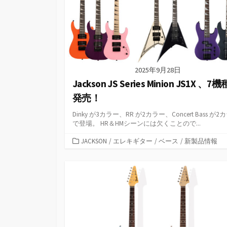
2025年9月28日
Jackson JS Series Minion JS1X 、7
発売！
Dinky が3カラー、RR が2カラー、Concert Bass が2
で登場。 HR＆HMシーンには欠くことので...
カ
JACKSON
/
エレキギター
/
ベース
/
新製品情報
テ
ゴ
リ
ー