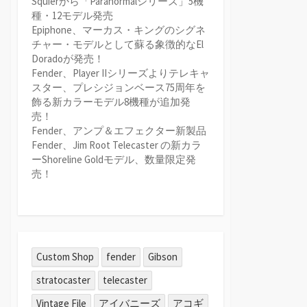
Squierから「Paranormalシリーズ」5機
種・12モデル発売
Epiphone、マーカス・キングのシグネ
チャー・モデルとして蘇る象徴的なEl
Doradoが発売！
Fender、Player IIシリーズよりテレキャ
スター、プレシジョンベース75周年を
飾る新カラーモデル8機種が追加発
売！
Fender、アンプ＆エフェクター新製品
Fender、Jim Root Telecaster の新カラ
ーShoreline Goldモデル、数量限定発
売！
Custom Shop
fender
Gibson
stratocaster
telecaster
Vintage File
アイバニーズ
アコギ