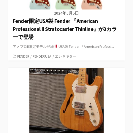
2024年5月5日
Fender限定USA製 Fender 『American
Professional II Stratocaster Thinline』が3カラ
ーで登場
アメプロII限定モデル登場
USA製 Fender 『American Professi...
カ
FENDER
/
FENDER USA
/
エレキギター
テ
ゴ
リ
ー