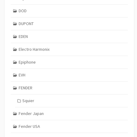
DOD
DUPONT
EDEN
Electro Harmonix
Epiphone
EVH
FENDER
Squier
Fender Japan
Fender USA