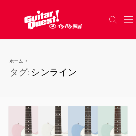
コ
ン
テ
検
メ
ン
索
ニ
ツ
切
ュ
り
ー
へ
替
ス
え
キ
ホーム
>
ッ
タグ:
シンライン
プ