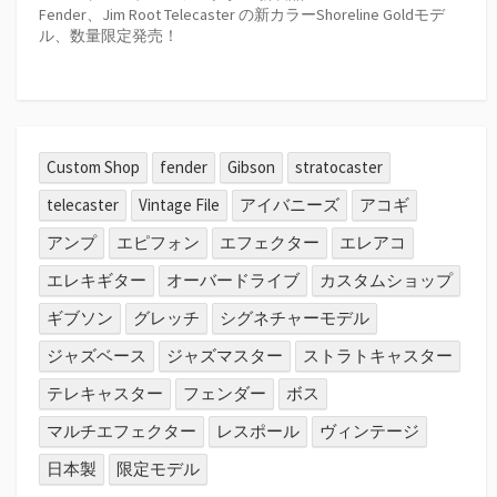
Fender、Jim Root Telecaster の新カラーShoreline Goldモデ
ル、数量限定発売！
Custom Shop
fender
Gibson
stratocaster
telecaster
Vintage File
アイバニーズ
アコギ
アンプ
エピフォン
エフェクター
エレアコ
エレキギター
オーバードライブ
カスタムショップ
ギブソン
グレッチ
シグネチャーモデル
ジャズベース
ジャズマスター
ストラトキャスター
テレキャスター
フェンダー
ボス
マルチエフェクター
レスポール
ヴィンテージ
日本製
限定モデル