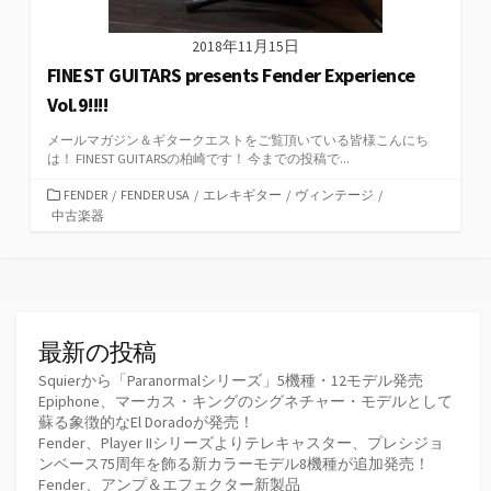
2018年11月15日
FINEST GUITARS presents Fender Experience
Vol.9!!!!
メールマガジン＆ギタークエストをご覧頂いている皆様こんにち
は！ FINEST GUITARSの柏崎です！ 今までの投稿で...
カ
FENDER
/
FENDER USA
/
エレキギター
/
ヴィンテージ
/
テ
中古楽器
ゴ
リ
ー
最新の投稿
Squierから「Paranormalシリーズ」5機種・12モデル発売
Epiphone、マーカス・キングのシグネチャー・モデルとして
蘇る象徴的なEl Doradoが発売！
Fender、Player IIシリーズよりテレキャスター、プレシジョ
ンベース75周年を飾る新カラーモデル8機種が追加発売！
Fender、アンプ＆エフェクター新製品