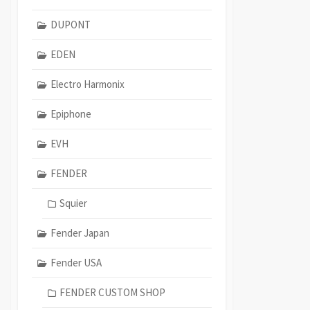
DUPONT
EDEN
Electro Harmonix
Epiphone
EVH
FENDER
Squier
Fender Japan
Fender USA
FENDER CUSTOM SHOP