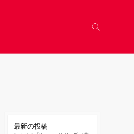
検
索
切
り
替
え
最新の投稿