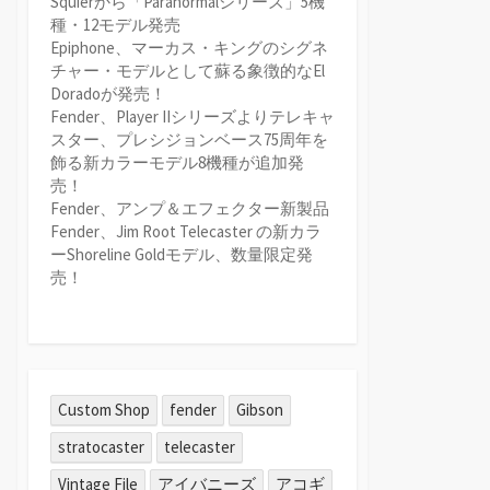
Squierから「Paranormalシリーズ」5機
種・12モデル発売
Epiphone、マーカス・キングのシグネ
チャー・モデルとして蘇る象徴的なEl
Doradoが発売！
Fender、Player IIシリーズよりテレキャ
スター、プレシジョンベース75周年を
飾る新カラーモデル8機種が追加発
売！
Fender、アンプ＆エフェクター新製品
Fender、Jim Root Telecaster の新カラ
ーShoreline Goldモデル、数量限定発
売！
Custom Shop
fender
Gibson
stratocaster
telecaster
Vintage File
アイバニーズ
アコギ