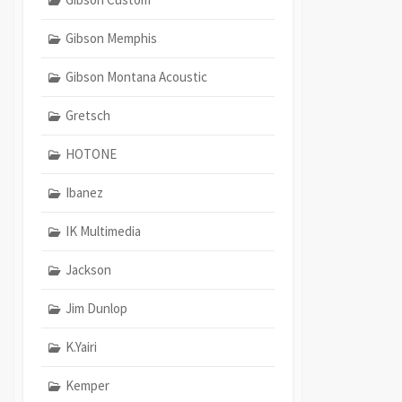
Gibson Memphis
Gibson Montana Acoustic
Gretsch
HOTONE
Ibanez
IK Multimedia
Jackson
Jim Dunlop
K.Yairi
Kemper