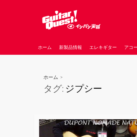
コ
ン
テ
ン
ツ
へ
ホーム
新製品情報
エレキギター
アコ
ス
キ
ッ
プ
ホーム
>
タグ:
ジプシー