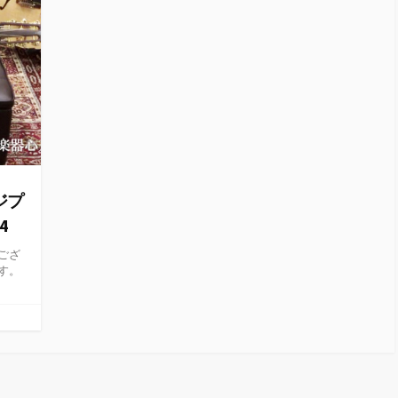
ジプ
4
うござ
す。