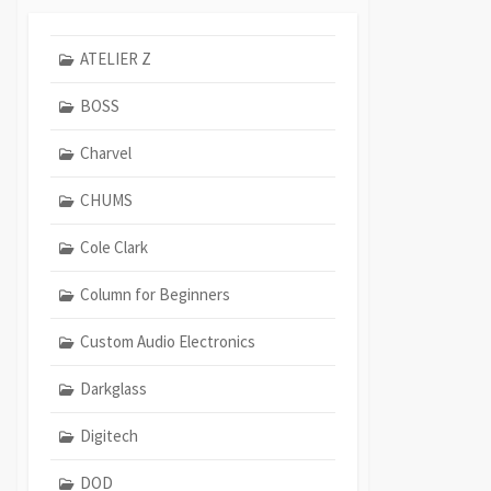
ATELIER Z
BOSS
Charvel
CHUMS
Cole Clark
Column for Beginners
Custom Audio Electronics
Darkglass
Digitech
DOD