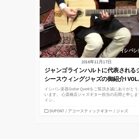
2016年11月17日
ジャンゴラインハルトに代表される
シースウィングジャズの御紹介! VOL.
イシバシ楽器Guitar Questをご覧頂き誠にありがと
います。 心斎橋店ジャズギター担当の石間と申しま
イシ...
カ
DUPONT
/
アコースティックギター
/
ジャズ
テ
ゴ
リ
ー