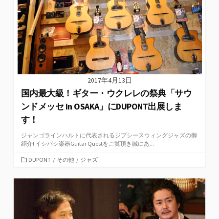
2017年4月13日
国内最大級！ギター・ウクレレの祭典「サウ
ンドメッセ in OSAKA」にDUPONT出展しま
す！
ジャンゴラインハルトに代表されるジプシースウィングジャズの御
紹介! イシバシ楽器Guitar Questをご覧頂き誠にあ...
カ
DUPONT
/
その他
/
ジャズ
テ
ゴ
リ
ー