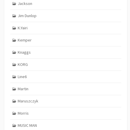
Jackson
Jim Dunlop
K.Yairi
Kemper
Knaggs
KORG
Line6
Martin
Maruszczyk
Morris
MUSIC MAN