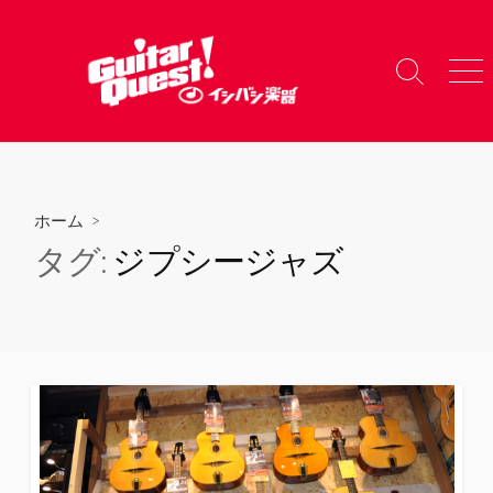
コ
ン
テ
検
メ
ン
索
ニ
ツ
切
ュ
り
ー
へ
替
ス
え
キ
ホーム
>
ッ
タグ:
ジプシージャズ
プ