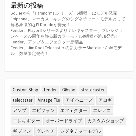
最新の投稿
Squierから「Paranormalシリーズ」5機種・12モデル発売
Epiphone、マーカス・キングのシグネチャー・モデルとして
蘇る象徴的なEl Doradoが発売！
Fender、Player IIシリーズよりテレキャスター、プレシジョ
ンベース75周年を飾る新カラーモデル8機種が追加発売！
Fender、アンプ＆エフェクター新製品
Fender、Jim Root Telecaster の新カラーShoreline Goldモデ
ル、数量限定発売！
Custom Shop
fender
Gibson
stratocaster
telecaster
Vintage File
アイバニーズ
アコギ
アンプ
エピフォン
エフェクター
エレアコ
エレキギター
オーバードライブ
カスタムショップ
ギブソン
グレッチ
シグネチャーモデル