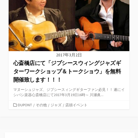
2017年3月2日
心斎橋店にて「ジプシースウィングジャズギ
ターワークショップ＆トークショウ」を無料
開催致します！！！
マヌーシュジャズ、ジプシースィングギターファン必見！！ 遂にイ
シバシ楽器心斎橋店にて2017年3月19日16時～ 川瀬眞...
カ
DUPONT
/
その他
/
ジャズ
/
店頭イベント
テ
ゴ
リ
ー