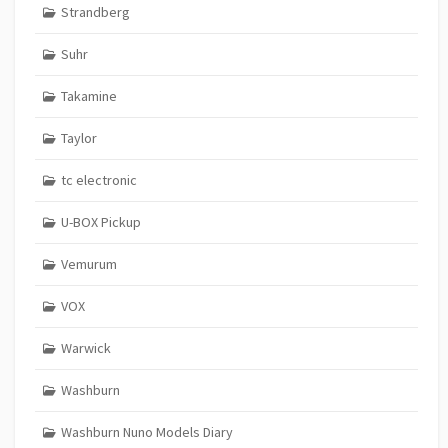
Strandberg
Suhr
Takamine
Taylor
tc electronic
U-BOX Pickup
Vemurum
VOX
Warwick
Washburn
Washburn Nuno Models Diary