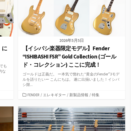
2026年5月5日
ズ」に
【イシバシ楽器限定モデル】Fender
“ISHIBASHI FSR” Gold Collection (ゴール
ド・コレクション) ここに完成！
までも
的な
ゴールドは正義だ。 ー本気で惚れた“黄金のFender”3モデ
ルを語りたいー こんにちは。 遂に出揃いました！イシバ
シ限...
カ
FENDER
/
エレキギター
/
新製品情報
/
特集
テ
ゴ
リ
ー