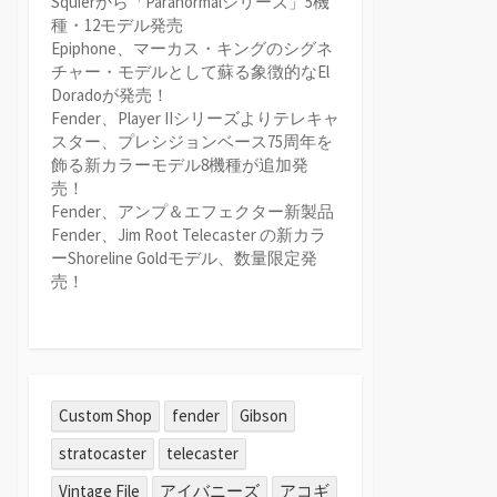
Squierから「Paranormalシリーズ」5機
種・12モデル発売
Epiphone、マーカス・キングのシグネ
チャー・モデルとして蘇る象徴的なEl
Doradoが発売！
Fender、Player IIシリーズよりテレキャ
スター、プレシジョンベース75周年を
飾る新カラーモデル8機種が追加発
売！
Fender、アンプ＆エフェクター新製品
Fender、Jim Root Telecaster の新カラ
ーShoreline Goldモデル、数量限定発
売！
Custom Shop
fender
Gibson
stratocaster
telecaster
Vintage File
アイバニーズ
アコギ