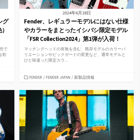
2024年6月28日
シグ
Fender、レギュラーモデルにはない仕様
色）
やカラーをまとったイシバシ限定モデル
「FSR Collection2024」第1弾が入荷！
発売で
マッチングヘッドの有無を含む、既存モデルのカラーバ
は初
リエーションやピックガードの変更など、通常モデルと
ひと味違った限定カラ...
カ
FENDER
/
FENDER JAPAN
/
新製品情報
テ
ゴ
リ
ー