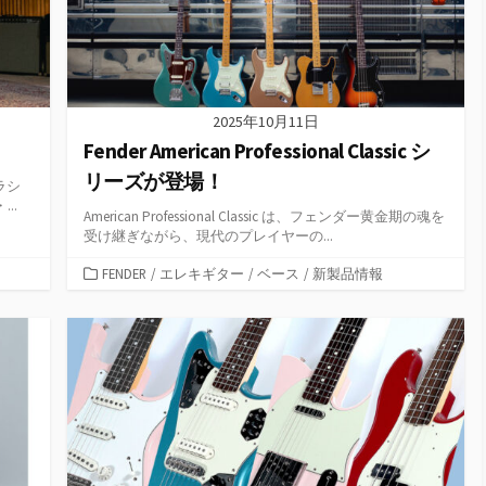
2025年10月11日
Fender American Professional Classic シ
リーズが登場！
クラシ
..
American Professional Classic は、フェンダー黄金期の魂を
受け継ぎながら、現代のプレイヤーの...
カ
FENDER
/
エレキギター
/
ベース
/
新製品情報
テ
ゴ
リ
ー