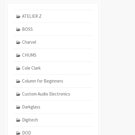
ATELIER Z
BOSS
Charvel
CHUMS
Cole Clark
Column for Beginners
Custom Audio Electronics
Darkglass
Digitech
DOD