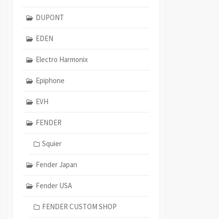
DUPONT
EDEN
Electro Harmonix
Epiphone
EVH
FENDER
Squier
Fender Japan
Fender USA
FENDER CUSTOM SHOP