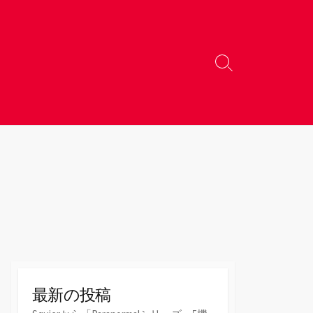
検
索
切
り
替
え
最新の投稿