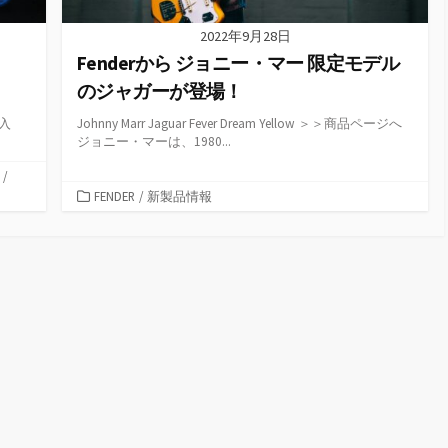
2022年9月28日
Fenderから ジョニー・マー 限定モデル
のジャガーが登場！
間入
Johnny Marr Jaguar Fever Dream Yellow ＞＞商品ページへ
ジョニー・マーは、1980...
/
カ
FENDER
/
新製品情報
テ
ゴ
リ
ー