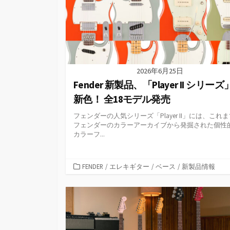
2026年6月25日
Fender 新製品、「Player II シリー
新色！ 全18モデル発売
フェンダーの人気シリーズ「Player II」には、これ
フェンダーのカラーアーカイブから発掘された個性
カラーフ...
カ
FENDER
/
エレキギター
/
ベース
/
新製品情報
テ
ゴ
リ
ー