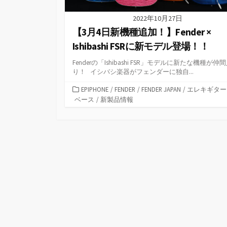
2022年10月27日
【3月4日新機種追加！】Fender ×
Ishibashi FSRに新モデル登場！！
Fenderの「Ishibashi FSR」モデルに新たな機種が仲
り！ イシバシ楽器がフェンダーに独自...
カ
EPIPHONE
/
FENDER
/
FENDER JAPAN
/
エレキギター
テ
ベース
/
新製品情報
ゴ
リ
ー