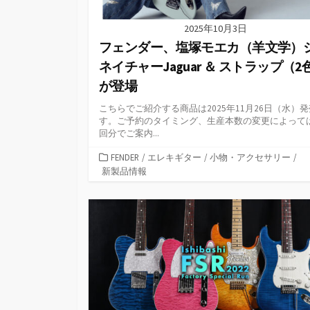
2025年10月3日
フェンダー、塩塚モエカ（羊文学）
ネイチャーJaguar ＆ ストラップ（2
が登場
こちらでご紹介する商品は2025年11月26日（水）
す。ご予約のタイミング、生産本数の変更によって
回分でご案内...
カ
FENDER
/
エレキギター
/
小物・アクセサリー
/
テ
新製品情報
ゴ
リ
ー