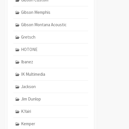
Gibson Memphis
Gibson Montana Acoustic
Gretsch
HOTONE
Ibanez
IK Multimedia
Jackson
Jim Dunlop
K.Yairi
Kemper