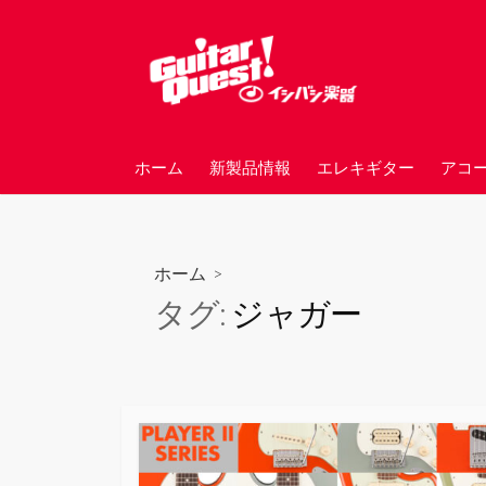
コ
ン
テ
ン
ツ
へ
ホーム
新製品情報
エレキギター
アコ
ス
キ
ッ
プ
ホーム
>
タグ:
ジャガー