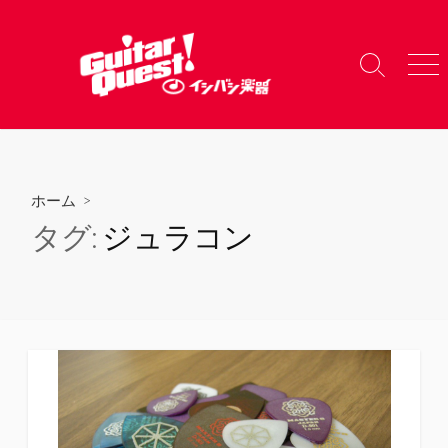
コ
ン
テ
検
メ
ン
索
ニ
ツ
切
ュ
り
ー
へ
替
ス
え
キ
ホーム
>
ッ
タグ:
ジュラコン
プ