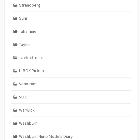
Strandberg
Suhr
Takamine
Taylor
tc electronic
U-BOX Pickup
Vemurum
VOX
Warwick
Washburn
Washburn Nuno Models Diary