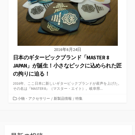
2016年6月24日
日本のギターピックブランド「MASTER 8
JAPAN」が誕生！小さなピックに込められた匠
の拘りに迫る！
2016年、ここ日本に新しいギターピックブランドが産声を上げた。
その名は『MASTER 8』（マスター・エイト）。岐阜県...
カ
小物・アクセサリー
/
新製品情報
/
特集
テ
ゴ
リ
ー