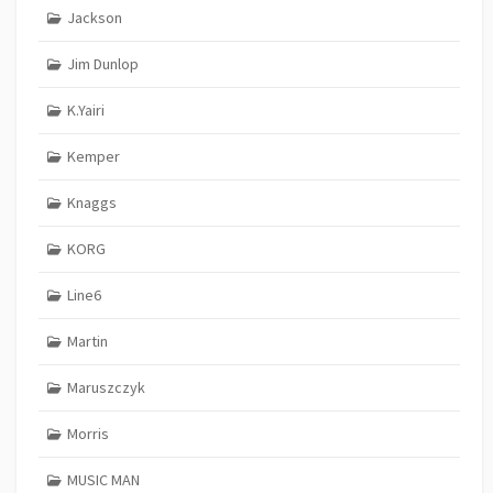
Jackson
Jim Dunlop
K.Yairi
Kemper
Knaggs
KORG
Line6
Martin
Maruszczyk
Morris
MUSIC MAN