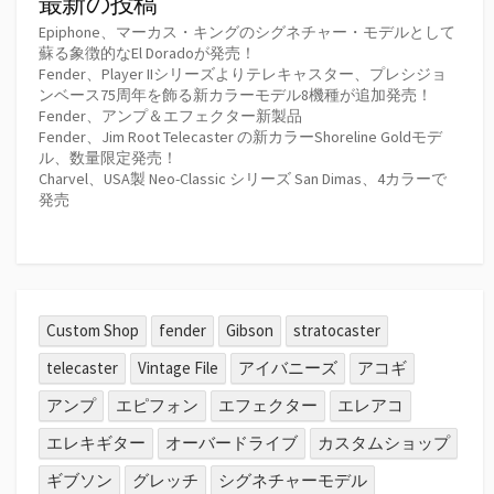
最新の投稿
Epiphone、マーカス・キングのシグネチャー・モデルとして
蘇る象徴的なEl Doradoが発売！
Fender、Player IIシリーズよりテレキャスター、プレシジョ
ンベース75周年を飾る新カラーモデル8機種が追加発売！
Fender、アンプ＆エフェクター新製品
Fender、Jim Root Telecaster の新カラーShoreline Goldモデ
ル、数量限定発売！
Charvel、USA製 Neo-Classic シリーズ San Dimas、4カラーで
発売
Custom Shop
fender
Gibson
stratocaster
telecaster
Vintage File
アイバニーズ
アコギ
アンプ
エピフォン
エフェクター
エレアコ
エレキギター
オーバードライブ
カスタムショップ
ギブソン
グレッチ
シグネチャーモデル