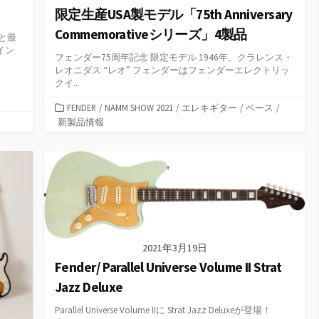
限定生産USA製モデル「75th Anniversary
Commemorativeシリーズ」4製品
と最
イン
フェンダー75周年記念 限定モデル 1946年、クラレンス・
レオニダス “レオ” フェンダーはフェンダーエレクトリッ
クイ...
カ
FENDER
/
NAMM SHOW 2021
/
エレキギター
/
ベース
/
テ
新製品情報
ゴ
リ
ー
2021年3月19日
Fender/ Parallel Universe Volume II Strat
Jazz Deluxe
Parallel Universe Volume IIに Strat Jazz Deluxeが登場！