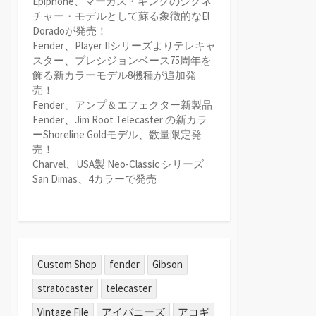
Epiphone、マーカス・キングのシグネ
チャー・モデルとして蘇る象徴的なEl
Doradoが発売！
Fender、Player IIシリーズよりテレキャ
スター、プレシジョンベース75周年を
飾る新カラーモデル8機種が追加発
売！
Fender、アンプ＆エフェクター新製品
Fender、Jim Root Telecaster の新カラ
ーShoreline Goldモデル、数量限定発
売！
Charvel、USA製 Neo-Classic シリーズ
San Dimas、4カラーで発売
Custom Shop
fender
Gibson
stratocaster
telecaster
Vintage File
アイバニーズ
アコギ