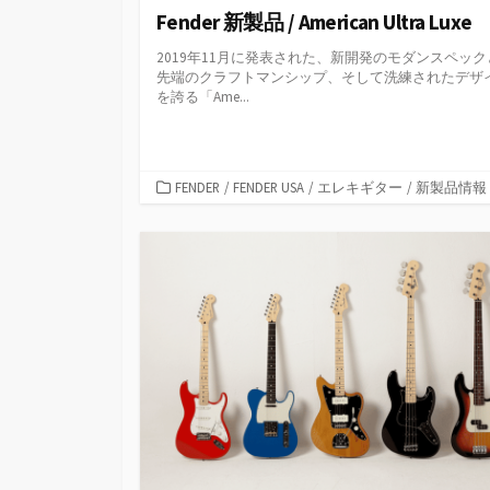
Fender 新製品 / American Ultra Luxe
2019年11月に発表された、新開発のモダンスペック
先端のクラフトマンシップ、そして洗練されたデザ
を誇る「Ame...
カ
FENDER
/
FENDER USA
/
エレキギター
/
新製品情報
テ
ゴ
リ
ー