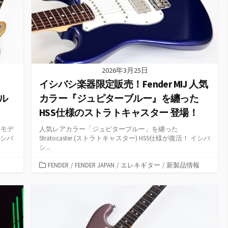
2026年3月25日
イシバシ楽器限定販売！Fender MIJ 人気
ール
カラー『ジュピターブルー』を纏った
HSS仕様のストラトキャスター 登場！
3モデ
人気レアカラー「ジュピターブルー」を纏った
イシバ
Stratocaster (ストラトキャスター) HSS仕様が復活！ イシバ
シ...
カ
FENDER
/
FENDER JAPAN
/
エレキギター
/
新製品情報
テ
ゴ
リ
ー