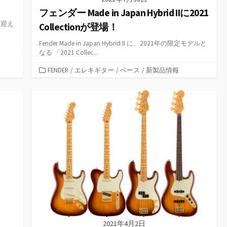
フェンダー Made in Japan Hybrid IIに2021
年を迎え
Collectionが登場！
Fender Made in Japan Hybrid II に、2021年の限定モデルと
なる 「2021 Collec...
カ
FENDER
/
エレキギター
/
ベース
/
新製品情報
テ
ゴ
リ
ー
2021年4月2日