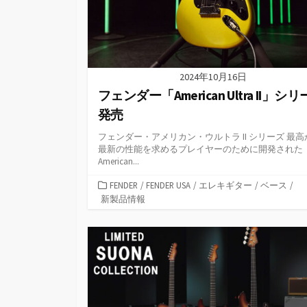
2024年10月16日
フェンダー「American Ultra II」シ
発売
フェンダー・アメリカン・ウルトラ II シリーズ 最高
最新の性能を求めるプレイヤーのために開発された
American...
カ
FENDER
/
FENDER USA
/
エレキギター
/
ベース
/
テ
新製品情報
ゴ
リ
ー