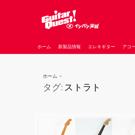
コ
ン
テ
ン
ツ
へ
ホーム
新製品情報
エレキギター
アコ
ス
キ
ッ
プ
ホーム
>
タグ:
ストラト