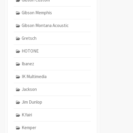
Gibson Memphis
Gibson Montana Acoustic
Gretsch
HOTONE
Ibanez
IK Multimedia
Jackson
Jim Dunlop
K.Yairi
Kemper