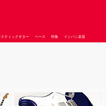
ースティックギター
ベース
特集
イシバシ楽器