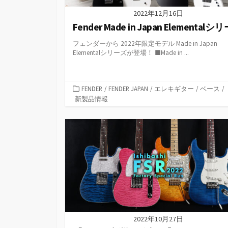
2022年12月16日
Fender Made in Japan Elementalシ
フェンダーから 2022年限定モデル Made in Japan
Elementalシリーズが登場！ ■Made in ...
カ
FENDER
/
FENDER JAPAN
/
エレキギター
/
ベース
/
テ
新製品情報
ゴ
リ
ー
2022年10月27日