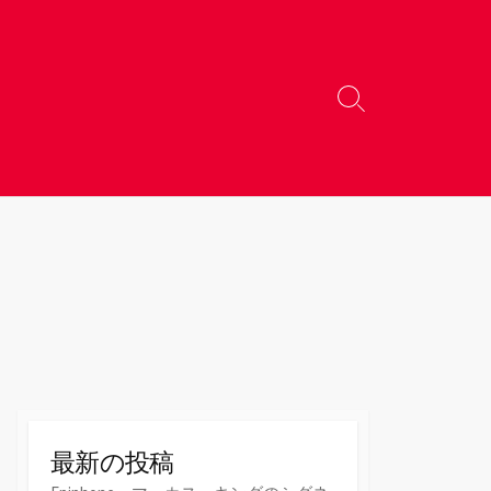
検
索
切
り
替
え
最新の投稿