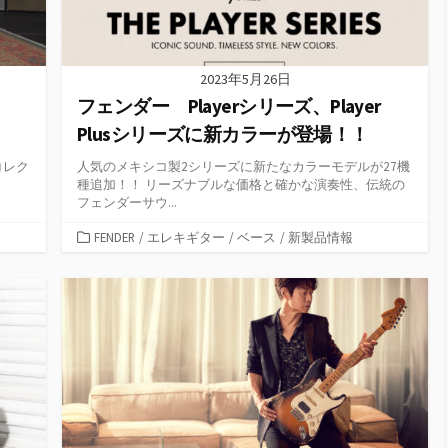
2023年5月26日
フェンダー Playerシリーズ、Player
Plusシリーズに新カラーが登場！！
コレク
人気のメキシコ製2シリーズに新たなカラーモデルが27機
種追加！！ リーズナブルな価格と確かな演奏性、伝統の
フェンダーサウ...
カ
FENDER
/
エレキギター
/
ベース
/
新製品情報
テ
ゴ
リ
ー