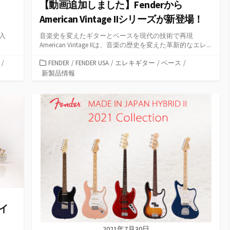
【動画追加しました】Fenderから
American Vintage IIシリーズが新登場！
間入
音楽史を変えたギターとベースを現代の技術で再現
American Vintage IIは、音楽の歴史を変えた革新的なエレ...
カ
/
FENDER
/
FENDER USA
/
エレキギター
/
ベース
/
テ
新製品情報
ゴ
リ
ー
ネイ
2021年7月30日