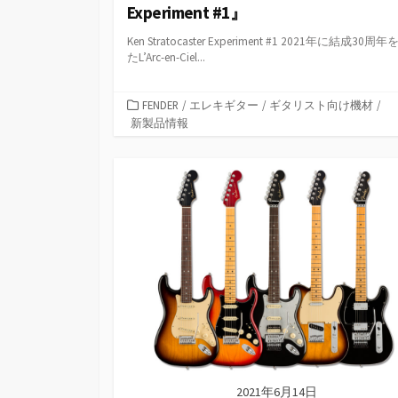
Experiment #1』
Ken Stratocaster Experiment #1 2021年に結成30周
たL’Arc-en-Ciel...
カ
FENDER
/
エレキギター
/
ギタリスト向け機材
/
テ
新製品情報
ゴ
リ
ー
2021年6月14日