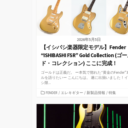
2026年5月5日
【イシバシ楽器限定モデル】Fender
“ISHIBASHI FSR” Gold Collection (ゴ
ド・コレクション) ここに完成！
ゴールドは正義だ。 ー本気で惚れた“黄金のFender”
ルを語りたいー こんにちは。 遂に出揃いました！
シ限...
カ
FENDER
/
エレキギター
/
新製品情報
/
特集
テ
ゴ
リ
ー