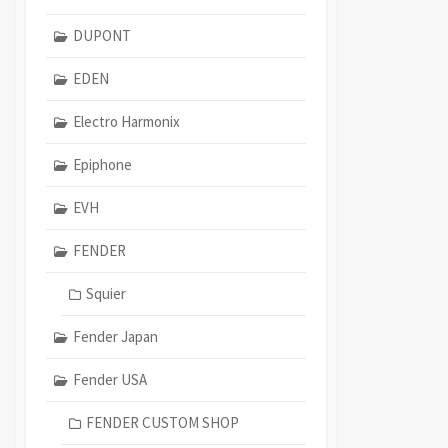
DUPONT
EDEN
Electro Harmonix
Epiphone
EVH
FENDER
Squier
Fender Japan
Fender USA
FENDER CUSTOM SHOP