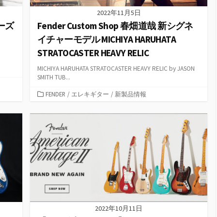
2022年11月5日
リーズ
Fender Custom Shop 春畑道哉 新シグネ
イチャーモデル MICHIYA HARUHATA
STRATOCASTER HEAVY RELIC
MICHIYA HARUHATA STRATOCASTER HEAVY RELIC by JASON
SMITH TUB...
カ
FENDER
/
エレキギター
/
新製品情報
テ
ゴ
リ
ー
2022年10月11日