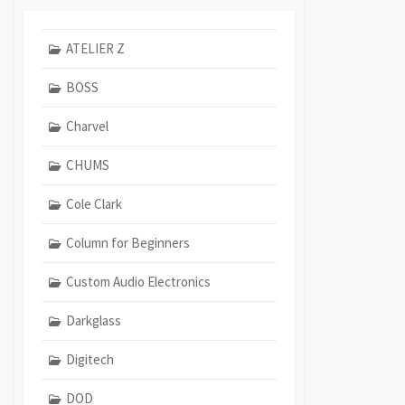
ATELIER Z
BOSS
Charvel
CHUMS
Cole Clark
Column for Beginners
Custom Audio Electronics
Darkglass
Digitech
DOD