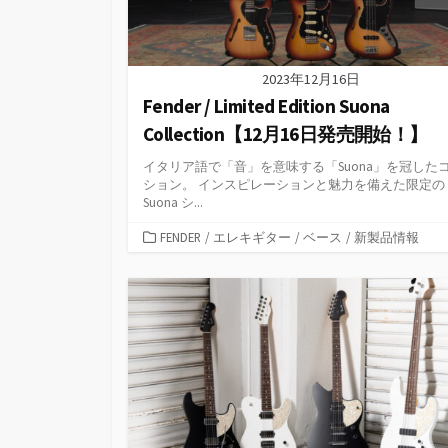
2023年12月16日
Fender / Limited Edition Suona
Collection【12月16日発売開始！】
イタリア語で「音」を意味する「Suona」を冠した
ション。 インスピレーションと魅力を備えた限定の
Suona シ...
カ
FENDER
/
エレキギター
/
ベース
/
新製品情報
テ
ゴ
リ
ー