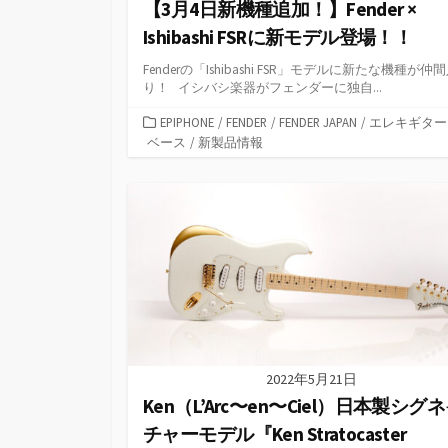
【3月4日新機種追加！】Fender ×
Ishibashi FSRに新モデル登場！！
Fenderの「Ishibashi FSR」モデルに新たな機種が仲
り！ イシバシ楽器がフェンダーに独自...
カ
EPIPHONE
/
FENDER
/
FENDER JAPAN
/
エレキギター
テ
ベース
/
新製品情報
ゴ
リ
ー
2022年5月21日
Ken（L’Arc〜en〜Ciel）日本製シグ
チャーモデル『Ken Stratocaster