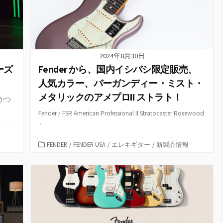
2024年8月30日
リーズ
Fender から、国内イシバシ限定販売、
人気カラー、バーガンディー・ミスト・
メタリックのアメプロII ストラト！
かつ
Fender / FSR American Professional II Stratocaster Rosewood
...
カ
FENDER
/
FENDER USA
/
エレキギター
/
新製品情報
テ
ゴ
リ
ー