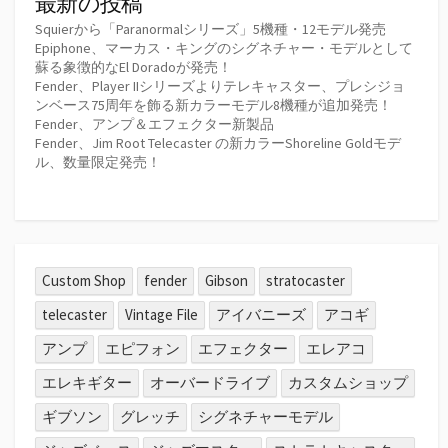
最新の投稿
Squierから「Paranormalシリーズ」5機種・12モデル発売
Epiphone、マーカス・キングのシグネチャー・モデルとして
蘇る象徴的なEl Doradoが発売！
Fender、Player IIシリーズよりテレキャスター、プレシジョ
ンベース75周年を飾る新カラーモデル8機種が追加発売！
Fender、アンプ＆エフェクター新製品
Fender、Jim Root Telecaster の新カラーShoreline Goldモデ
ル、数量限定発売！
Custom Shop
fender
Gibson
stratocaster
telecaster
Vintage File
アイバニーズ
アコギ
アンプ
エピフォン
エフェクター
エレアコ
エレキギター
オーバードライブ
カスタムショップ
ギブソン
グレッチ
シグネチャーモデル