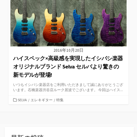
2016年10月20日
ハイスペック×高級感を実現したイシバシ楽器
オリジナルブランド Selva セルバより驚きの
新モデルが登場!
いつもイシバシ楽器店をご利用いただきまして誠にありがとうござ
います。石橋楽器渋谷店ルーク居波でございます。 今回はハイス...
カ
SELVA
/
エレキギター
/
特集
テ
ゴ
リ
ー