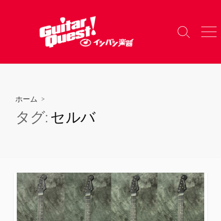
コ
ン
テ
検
メ
ン
索
ニ
ツ
切
ュ
り
ー
へ
替
ス
え
キ
ホーム
>
ッ
タグ:
セルバ
プ