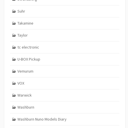
Suhr
Takamine
Taylor
tc electronic
U-BOX Pickup
Vemurum
VOX
Warwick
Washburn
Washburn Nuno Models Diary