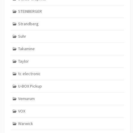
STEINBERGER
Strandberg
Suhr
Takamine
Taylor
tc electronic
U-BOX Pickup
Vemurum
VOX
Warwick