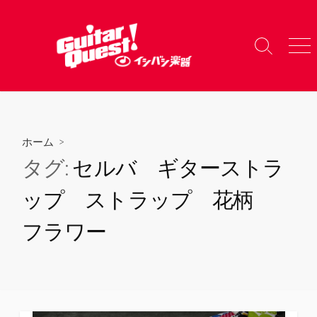
コ
ン
テ
検
メ
ン
索
ニ
ツ
切
ュ
り
ー
へ
替
ス
え
キ
ホーム
>
ッ
タグ:
セルバ ギターストラ
プ
ップ ストラップ 花柄
フラワー