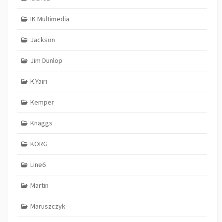
IK Multimedia
Jackson
Jim Dunlop
K.Yairi
Kemper
Knaggs
KORG
Line6
Martin
Maruszczyk