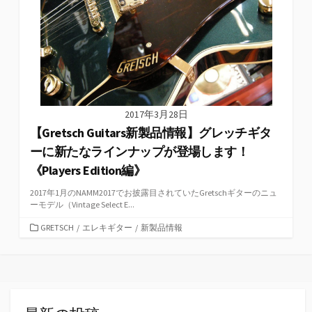
2017年3月28日
【Gretsch Guitars新製品情報】グレッチギタ
ーに新たなラインナップが登場します！
《Players Edition編》
2017年1月のNAMM2017でお披露目されていたGretschギターのニュ
ーモデル（Vintage Select E...
カ
GRETSCH
/
エレキギター
/
新製品情報
テ
ゴ
リ
ー