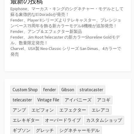
最新の投稿
Epiphone、マーカス・キングのシグネチャー・モデルとして
蘇る象徴的なEl Doradoが発売！
Fender、Player IIシリーズよりテレキャスター、プレシジョ
ンベース75周年を飾る新カラーモデル8機種が追加発売！
Fender、アンプ＆エフェクター新製品
Fender、Jim Root Telecaster の新カラーShoreline Goldモデ
ル、数量限定発売！
Charvel、USA製 Neo-Classic シリーズ San Dimas、4カラーで
発売
Custom Shop
fender
Gibson
stratocaster
telecaster
Vintage File
アイバニーズ
アコギ
アンプ
エピフォン
エフェクター
エレアコ
エレキギター
オーバードライブ
カスタムショップ
ギブソン
グレッチ
シグネチャーモデル