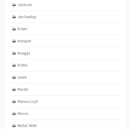
Jackson
Jim Dunlop
K.Yairi
Kemper
Knaggs
KORG
Line6
Martin
Maruszczyk
Morris
MUSIC MAN