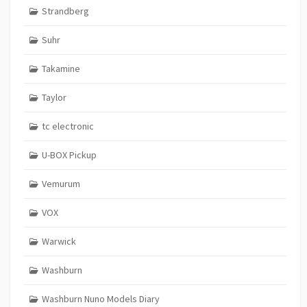
Strandberg
Suhr
Takamine
Taylor
tc electronic
U-BOX Pickup
Vemurum
VOX
Warwick
Washburn
Washburn Nuno Models Diary