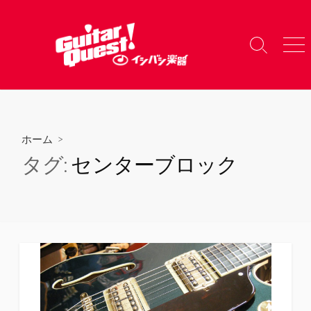
コ
ン
テ
検
メ
ン
索
ニ
ツ
切
ュ
り
ー
へ
替
ス
え
キ
ホーム
>
ッ
タグ:
センターブロック
プ