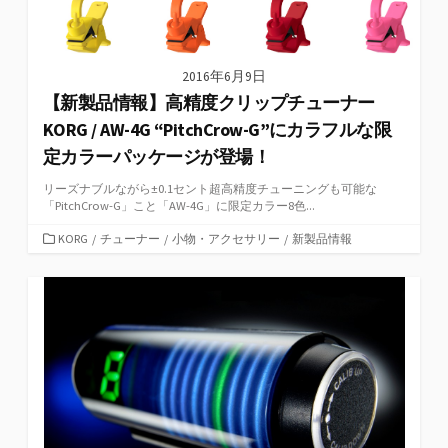
2016年6月9日
【新製品情報】高精度クリップチューナー
KORG / AW-4G “PitchCrow-G”にカラフルな限
定カラーパッケージが登場！
リーズナブルながら±0.1セント超高精度チューニングも可能な
「PitchCrow-G」こと「AW-4G」に限定カラー8色...
カ
KORG
/
チューナー
/
小物・アクセサリー
/
新製品情報
テ
ゴ
リ
ー