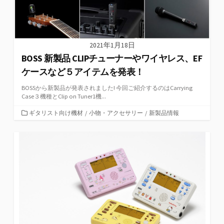
2021年1月18日
BOSS 新製品 CLIPチューナーやワイヤレス、EF
ケースなど５アイテムを発表！
BOSSから新製品が発表されました! 今回ご紹介するのはCarrying
Case３機種とClip on Tuner1機...
カ
ギタリスト向け機材
/
小物・アクセサリー
/
新製品情報
テ
ゴ
リ
ー