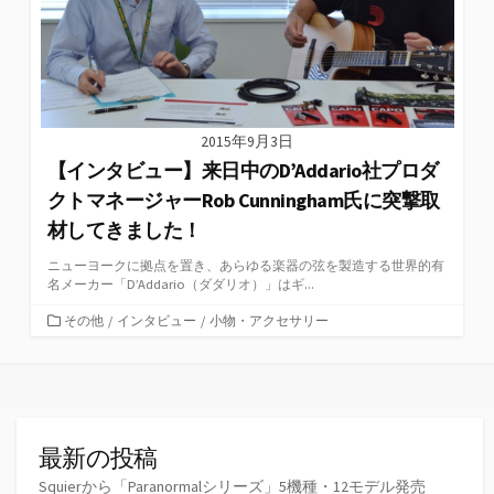
2015年9月3日
【インタビュー】来日中のD’Addario社プロダ
クトマネージャーRob Cunningham氏に突撃取
材してきました！
ニューヨークに拠点を置き、あらゆる楽器の弦を製造する世界的有
名メーカー「D’Addario（ダダリオ）」はギ...
カ
その他
/
インタビュー
/
小物・アクセサリー
テ
ゴ
リ
ー
最新の投稿
Squierから「Paranormalシリーズ」5機種・12モデル発売