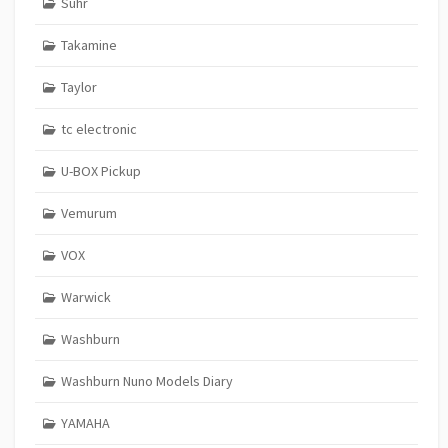
Suhr
Takamine
Taylor
tc electronic
U-BOX Pickup
Vemurum
VOX
Warwick
Washburn
Washburn Nuno Models Diary
YAMAHA