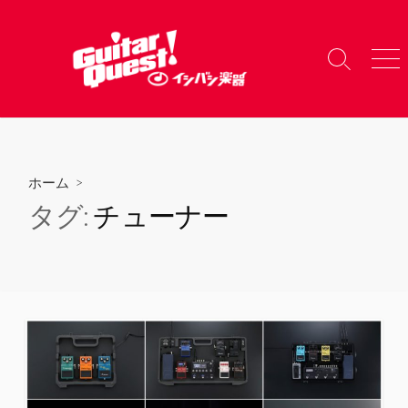
コ
ン
テ
検
メ
ン
索
ニ
ツ
切
ュ
り
ー
へ
替
ス
え
キ
ホーム
>
ッ
タグ:
チューナー
プ