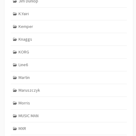
Jim Dunlop
K.Yairi
Kemper
Knaggs
KORG
Line6
Martin
Maruszczyk
Morris
MUSIC MAN
MXR