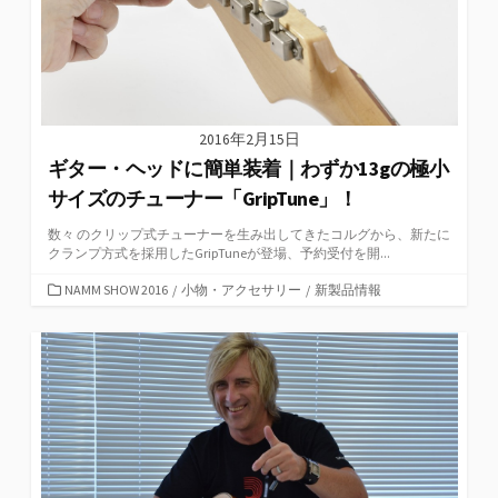
2016年2月15日
ギター・ヘッドに簡単装着｜わずか13gの極小
サイズのチューナー「GripTune」！
数々 のクリップ式チューナーを生み出してきたコルグから、新たに
クランプ方式を採用したGripTuneが登場、予約受付を開...
カ
NAMM SHOW 2016
/
小物・アクセサリー
/
新製品情報
テ
ゴ
リ
ー