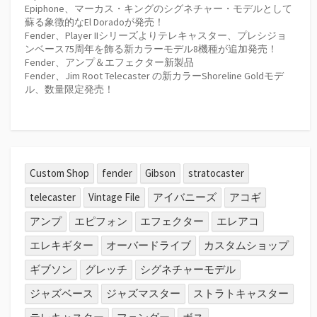
Epiphone、マーカス・キングのシグネチャー・モデルとして
蘇る象徴的なEl Doradoが発売！
Fender、Player IIシリーズよりテレキャスター、プレシジョ
ンベース75周年を飾る新カラーモデル8機種が追加発売！
Fender、アンプ＆エフェクター新製品
Fender、Jim Root Telecaster の新カラーShoreline Goldモデ
ル、数量限定発売！
Custom Shop
fender
Gibson
stratocaster
telecaster
Vintage File
アイバニーズ
アコギ
アンプ
エピフォン
エフェクター
エレアコ
エレキギター
オーバードライブ
カスタムショップ
ギブソン
グレッチ
シグネチャーモデル
ジャズベース
ジャズマスター
ストラトキャスター