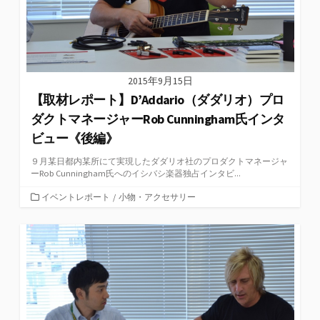
2015年9月15日
【取材レポート】D’Addario（ダダリオ）プロ
ダクトマネージャーRob Cunningham氏インタ
ビュー《後編》
９月某日都内某所にて実現したダダリオ社のプロダクトマネージャ
ーRob Cunningham氏へのイシバシ楽器独占インタビ...
カ
イベントレポート
/
小物・アクセサリー
テ
ゴ
リ
ー