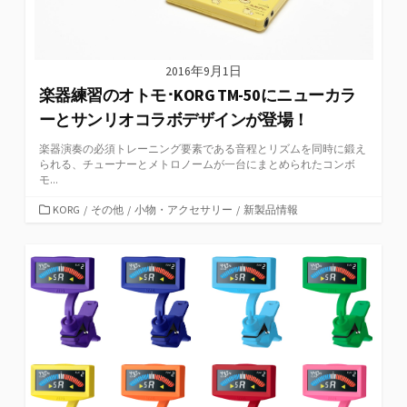
2016年9月1日
楽器練習のオトモ･KORG TM-50にニューカラ
ーとサンリオコラボデザインが登場！
楽器演奏の必須トレーニング要素である音程とリズムを同時に鍛え
られる、チューナーとメトロノームが一台にまとめられたコンボ
モ...
カ
KORG
/
その他
/
小物・アクセサリー
/
新製品情報
テ
ゴ
リ
ー