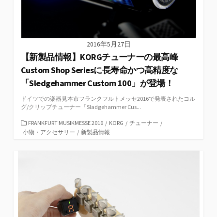
2016年5月27日
【新製品情報】KORGチューナーの最高峰
Custom Shop Seriesに長寿命かつ高精度な
「Sledgehammer Custom 100」が登場！
ドイツでの楽器見本市フランクフルトメッセ2016で発表されたコル
グ/クリップチューナー「Sladgehammer Cus...
カ
FRANKFURT MUSIKMESSE 2016
/
KORG
/
チューナー
/
テ
小物・アクセサリー
/
新製品情報
ゴ
リ
ー