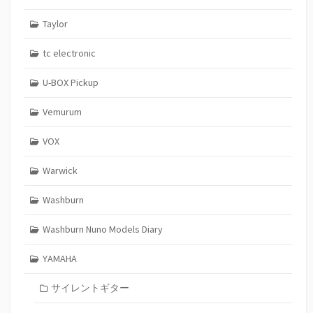
Taylor
tc electronic
U-BOX Pickup
Vemurum
VOX
Warwick
Washburn
Washburn Nuno Models Diary
YAMAHA
サイレントギター