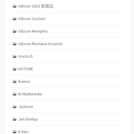
Gibson 2016 新製品
Gibson Custom
Gibson Memphis
Gibson Montana Acoustic
Gretsch
HOTONE
Ibanez
IK Multimedia
Jackson
Jim Dunlop
K.Yairi