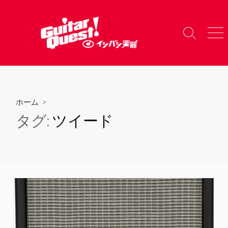
コ
ン
テ
検
メ
ン
索
ニ
ツ
切
ュ
り
ー
へ
替
ス
え
キ
ホーム
>
ッ
タグ:
ツイード
プ