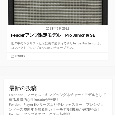
2022年6月29日
Fenderアンプ限定モデル Pro Junior IV SE
世界中のギタリストたちに長年愛されてきたFender Pro Juniorは、
コンパクトでシンプルな15Wのチューブアン...
カ
FENDER
テ
ゴ
リ
ー
最新の投稿
Epiphone、マーカス・キングのシグネチャー・モデルとして
蘇る象徴的なEl Doradoが発売！
Fender、Player IIシリーズよりテレキャスター、プレシジョ
ンベース75周年を飾る新カラーモデル8機種が追加発売！
Fender、アンプ＆エフェクター新製品