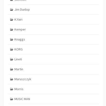
Jim Dunlop
K.Yairi
Kemper
Knaggs
KORG
Line6
Martin
Maruszczyk
Morris
MUSIC MAN