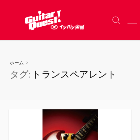
コ
ン
テ
検
メ
ン
索
ニ
ツ
切
ュ
り
ー
へ
替
ス
え
キ
ホーム
>
ッ
タグ:
トランスペアレント
プ