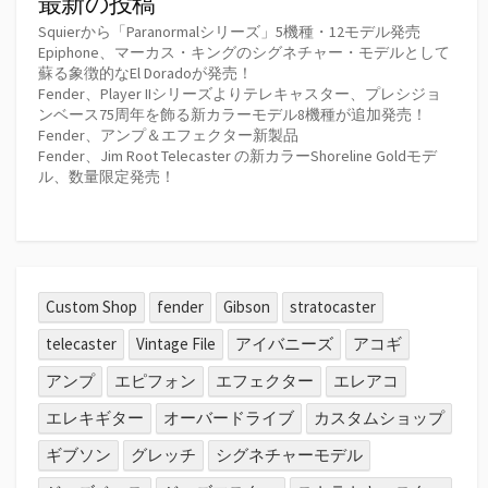
最新の投稿
Squierから「Paranormalシリーズ」5機種・12モデル発売
Epiphone、マーカス・キングのシグネチャー・モデルとして
蘇る象徴的なEl Doradoが発売！
Fender、Player IIシリーズよりテレキャスター、プレシジョ
ンベース75周年を飾る新カラーモデル8機種が追加発売！
Fender、アンプ＆エフェクター新製品
Fender、Jim Root Telecaster の新カラーShoreline Goldモデ
ル、数量限定発売！
Custom Shop
fender
Gibson
stratocaster
telecaster
Vintage File
アイバニーズ
アコギ
アンプ
エピフォン
エフェクター
エレアコ
エレキギター
オーバードライブ
カスタムショップ
ギブソン
グレッチ
シグネチャーモデル