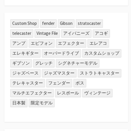
Custom Shop
fender
Gibson
stratocaster
telecaster
Vintage File
アイバニーズ
アコギ
アンプ
エピフォン
エフェクター
エレアコ
エレキギター
オーバードライブ
カスタムショップ
ギブソン
グレッチ
シグネチャーモデル
ジャズベース
ジャズマスター
ストラトキャスター
テレキャスター
フェンダー
ボス
マルチエフェクター
レスポール
ヴィンテージ
日本製
限定モデル