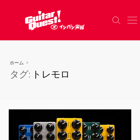
コ
ン
テ
検
メ
ン
索
ニ
ツ
切
ュ
り
ー
へ
替
ス
え
キ
ホーム
>
ッ
タグ:
トレモロ
プ