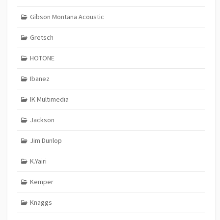
Gibson Montana Acoustic
Gretsch
HOTONE
Ibanez
IK Multimedia
Jackson
Jim Dunlop
K.Yairi
Kemper
Knaggs