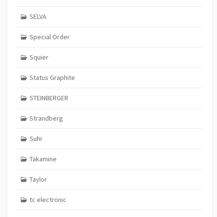
SELVA
Special Order
Squier
Status Graphite
STEINBERGER
Strandberg
Suhr
Takamine
Taylor
tc electronic