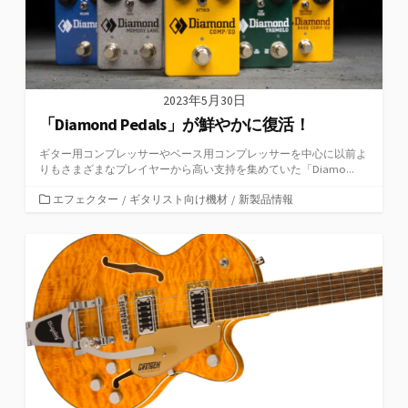
2023年5月30日
「Diamond Pedals」が鮮やかに復活！
ギター用コンプレッサーやベース用コンプレッサーを中心に以前よ
りもさまざまなプレイヤーから高い支持を集めていた「Diamo...
カ
エフェクター
/
ギタリスト向け機材
/
新製品情報
テ
ゴ
リ
ー