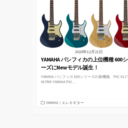
2020年12月21日
YAMAHA パシフィカの上位機種 600
ーズにNewモデル誕生！
YAMAHA パシフィカ 600シリーズの新機種、PAC 612 VII
VII FMX YAMAHA PAC ...
カ
YAMAHA
/
エレキギター
テ
ゴ
リ
ー