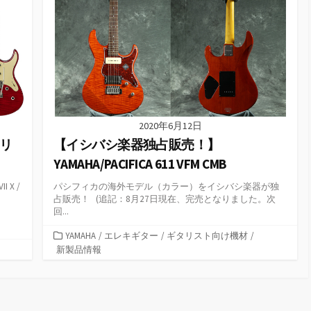
2020年6月12日
【イシバシ楽器独占販売！】
シリ
YAMAHA/PACIFICA 611 VFM CMB
パシフィカの海外モデル（カラー）をイシバシ楽器が独
 X /
占販売！ (追記：8月27日現在、完売となりました。次
回...
カ
YAMAHA
/
エレキギター
/
ギタリスト向け機材
/
テ
新製品情報
ゴ
リ
ー