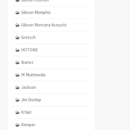
Gibson Memphis
Gibson Montana Acoustic
Gretsch
HOTONE
Ibanez
IK Multimedia
Jackson
Jim Dunlop
K.Yairi
Kemper