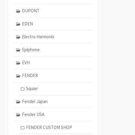
DUPONT
EDEN
Electro Harmonix
Epiphone
EVH
FENDER
Squier
Fender Japan
Fender USA
FENDER CUSTOM SHOP