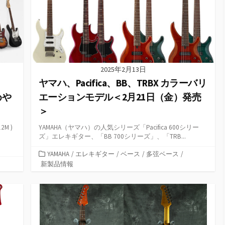
2025年2月13日
ヤマハ、Pacifica、BB、TRBX カラーバリ
めや
エーションモデル＜2月21日（金）発売
＞
2M )
YAMAHA（ヤマハ）の人気シリーズ「Pacifica 600シリー
ズ」エレキギター、「BB 700シリーズ」、「TRB...
カ
YAMAHA
/
エレキギター
/
ベース
/
多弦ベース
/
テ
新製品情報
ゴ
リ
ー