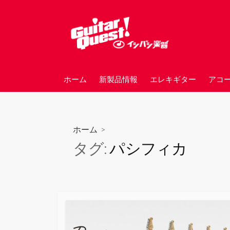
コ
ン
テ
ン
ツ
へ
ホーム
新製品情報
エレキギター
アコ
ス
キ
ッ
プ
ホーム
>
タグ:
パシフィカ