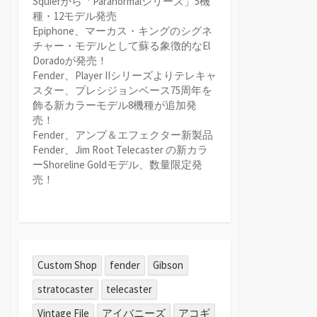
Squierから「Paranormalシリーズ」5機
種・12モデル発売
Epiphone、マーカス・キングのシグネ
チャー・モデルとして蘇る象徴的なEl
Doradoが発売！
Fender、Player IIシリーズよりテレキャ
スター、プレシジョンベース75周年を
飾る新カラーモデル8機種が追加発
売！
Fender、アンプ＆エフェクター新製品
Fender、Jim Root Telecaster の新カラ
ーShoreline Goldモデル、数量限定発
売！
Custom Shop
fender
Gibson
stratocaster
telecaster
Vintage File
アイバニーズ
アコギ