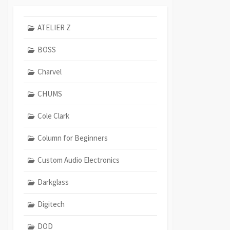
ATELIER Z
BOSS
Charvel
CHUMS
Cole Clark
Column for Beginners
Custom Audio Electronics
Darkglass
Digitech
DOD