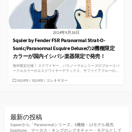
2024年9月26日
Squier by Fender FSR Paranormal Strat-O-
Sonic/Paranormal Esquire Deluxeの2機種限定
カラーが国内イシバシ楽器限定で発売！
海外限定仕様！ スクワイヤー、パラノーマルシリーズのブルースパ
ークルカラーのエスクワイヤーデラックス、サファイアブルーの...
カ
SQUIER
/
SQUIER
/
エレキギター
テ
ゴ
リ
ー
最新の投稿
Squierから「Paranormalシリーズ」5機種・12モデル発売
Epiphone、マーカス・キングのシグネチャー・モデルとして