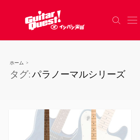
コ
ン
テ
検
メ
ン
索
ニ
ツ
切
ュ
り
ー
へ
替
ス
え
キ
ホーム
>
ッ
タグ:
パラノーマルシリーズ
プ