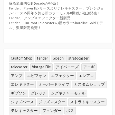
蘇る象徴的なEl Doradoが発売！
Fender、Player IIシリーズよりテレキャスター、プレシジョ
ンベース75周年を飾る新カラーモデル8機種が追加発売！
Fender、アンプ＆エフェクター新製品
Fender、Jim Root Telecaster の新カラーShoreline Goldモデ
ル、数量限定発売！
Custom Shop
fender
Gibson
stratocaster
telecaster
Vintage File
アイバニーズ
アコギ
アンプ
エピフォン
エフェクター
エレアコ
エレキギター
オーバードライブ
カスタムショップ
ギブソン
グレッチ
シグネチャーモデル
ジャズベース
ジャズマスター
ストラトキャスター
テレキャスター
フェンダー
ボス