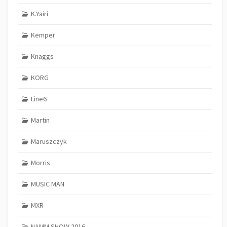
K.Yairi
Kemper
Knaggs
KORG
Line6
Martin
Maruszczyk
Morris
MUSIC MAN
MXR
NAMM SHOW 2016