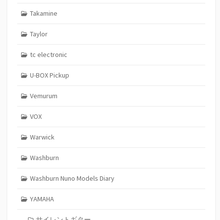
Takamine
Taylor
tc electronic
U-BOX Pickup
Vemurum
VOX
Warwick
Washburn
Washburn Nuno Models Diary
YAMAHA
サイレントギター