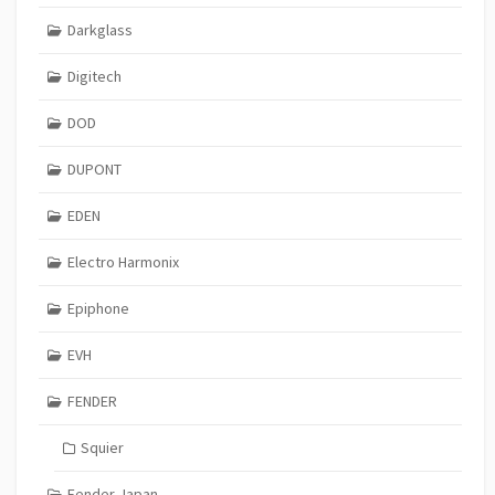
Darkglass
Digitech
DOD
DUPONT
EDEN
Electro Harmonix
Epiphone
EVH
FENDER
Squier
Fender Japan